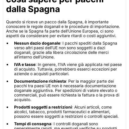
dalla Spagna
Quando si riceve un pacco dalla Spagna, è importante
conoscere le regole doganali e le procedure di importazione.
Anche se la Spagna fa parte dell’Unione Europea, ci sono
aspetti da considerare per evitare ritardi o costi aggiuntivi.
Nessun dazio doganale
: I pacchi spediti dalla Spagna
verso altri paesi dell’UE non sono soggetti a dazi
doganali, grazie alla libera circolazione delle merci
all’interno dell’Unione.
IVA e tasse
: In genere, l’IVA viene già applicata nel paese
di acquisto. Tuttavia, potrebbero esserci eccezioni per
aziende o acquisti particolari.
Documentazione richiesta
: Per la maggior parte dei
pacchi tra paesi UE non è necessaria documentazione
doganale aggiuntiva. Per spedizioni di valore elevato o
commerciali, può essere richiesta la fattura o la prova di
acquisto.
Prodotti soggetti a restrizioni
: Alcuni articoli, come
alcolici, tabacco, prodotti farmaceutici e alimentari,
possono essere soggetti a restrizioni o controlli speciali.
Tempi di consegna
: I controlli doganali sono
generalmente rapidi, ma eventuali verifiche su prodotti