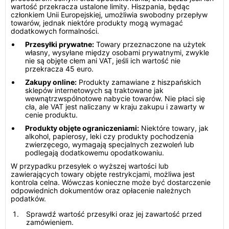
wartość przekracza ustalone limity. Hiszpania, będąc
członkiem Unii Europejskiej, umożliwia swobodny przepływ
towarów, jednak niektóre produkty mogą wymagać
dodatkowych formalności.
Przesyłki prywatne:
Towary przeznaczone na użytek
własny, wysyłane między osobami prywatnymi, zwykle
nie są objęte cłem ani VAT, jeśli ich wartość nie
przekracza 45 euro.
Zakupy online:
Produkty zamawiane z hiszpańskich
sklepów internetowych są traktowane jak
wewnątrzwspólnotowe nabycie towarów. Nie płaci się
cła, ale VAT jest naliczany w kraju zakupu i zawarty w
cenie produktu.
Produkty objęte ograniczeniami:
Niektóre towary, jak
alkohol, papierosy, leki czy produkty pochodzenia
zwierzęcego, wymagają specjalnych zezwoleń lub
podlegają dodatkowemu opodatkowaniu.
W przypadku przesyłek o wyższej wartości lub
zawierających towary objęte restrykcjami, możliwa jest
kontrola celna. Wówczas konieczne może być dostarczenie
odpowiednich dokumentów oraz opłacenie należnych
podatków.
Sprawdź wartość przesyłki oraz jej zawartość przed
zamówieniem.