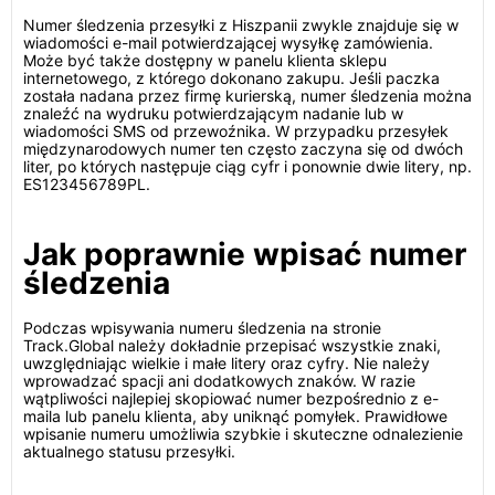
Numer śledzenia przesyłki z Hiszpanii zwykle znajduje się w
wiadomości e-mail potwierdzającej wysyłkę zamówienia.
Może być także dostępny w panelu klienta sklepu
internetowego, z którego dokonano zakupu. Jeśli paczka
została nadana przez firmę kurierską, numer śledzenia można
znaleźć na wydruku potwierdzającym nadanie lub w
wiadomości SMS od przewoźnika. W przypadku przesyłek
międzynarodowych numer ten często zaczyna się od dwóch
liter, po których następuje ciąg cyfr i ponownie dwie litery, np.
ES123456789PL.
Jak poprawnie wpisać numer
śledzenia
Podczas wpisywania numeru śledzenia na stronie
Track.Global należy dokładnie przepisać wszystkie znaki,
uwzględniając wielkie i małe litery oraz cyfry. Nie należy
wprowadzać spacji ani dodatkowych znaków. W razie
wątpliwości najlepiej skopiować numer bezpośrednio z e-
maila lub panelu klienta, aby uniknąć pomyłek. Prawidłowe
wpisanie numeru umożliwia szybkie i skuteczne odnalezienie
aktualnego statusu przesyłki.