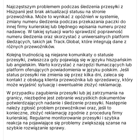
Najczęstszym problemem podczas śledzenia przesyłki z
Hiszpanii jest brak aktualizacji statusu na stronie
przewoźnika. Może to wynikać z opóźnień w systemie,
zmiany numeru śledzenia podczas przekazania paczki do
innej firmy kurierskiej lub błędnego wpisania numeru przez
nadawcę. W takiej sytuacji warto sprawdzić poprawność
numeru śledzenia oraz skorzystać z uniwersalnych platform
śledzących, takich jak Track.Global, które integrują dane z
różnych przewoźników.
Kolejną trudnością są niejasne komunikaty o statusie
przesyłki, zwłaszcza gdy pojawiają się w języku hiszpańskim
lub angielskim. Warto korzystać z narzędzi tłumaczących lub
platform oferujących powiadomienia w języku polskim. Jeśli
status przesyłki nie zmienia się przez kilka dni, zaleca się
kontakt z obsługą klienta przewoźnika lub sprzedawcy, który
może wyjaśnić sytuację i ewentualnie złożyć reklamację.
W przypadku zagubienia przesyłki lub jej zatrzymania na
granicy, niezbędne jest zebranie wszystkich dokumentów
potwierdzających nadanie i śledzenie przesyłki. Następnie
należy zgłosić problem przewoźnikowi oraz, jeśli to
konieczne, złożyć reklamację zgodnie z procedurą firmy
kurierskiej. Regularne monitorowanie przesyłki i szybka
reakcja na pojawiające się problemy zwiększają szanse na
szybkie rozwiązanie sprawy.