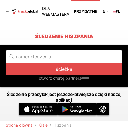
DLA
PRZYDATNE
PL
WEBMASTERA
ŚLEDZENIE HISZPANIA
ścieżka
otwórz ofertę partnera
Śledzenie przesyłek jest jeszcze łatwiejsze dzięki naszej
aplikacji
Strona główna
Kraje
Hiszpania