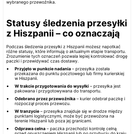
wybranego przewoźnika.
Statusy śledzenia przesyłki
z Hiszpanii – co oznaczają
Podczas śledzenia przesyłki z Hiszpanii możesz napotkać
różne statusy, które informują o aktualnym etapie transportu.
Zrozumienie tych oznaczeń pozwala lepiej kontrolować drogę
paczki i przewidywać czas dostawy.
Przyjęto w punkcie nadania
– przesyłka została
przekazana do punktu pocztowego lub firmy kurierskiej
w Hiszpanii.
W trakcie przygotowania do wysyłki
– przesyłka jest
pakowana i przygotowywana do transportu.
Odebrano przez przewoźnika
– kurier odebrał paczkę i
rozpoczął proces przewozu.
W tranzycie
– przesyłka znajduje się w drodze między
punktami logistycznymi, może być przewożona na
terenie Hiszpanii lub poza jej granicami.
Odprawa celna
– paczka przechodzi kontrolę celną
przed opuszczeniem Hiszpanii lub po przybyciu do kraju