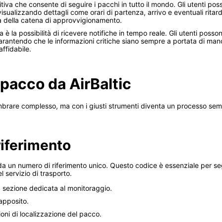
itiva che consente di seguire i pacchi in tutto il mondo. Gli utenti po
 visualizzando dettagli come orari di partenza, arrivo e eventuali rit
a della catena di approvvigionamento.
 è la possibilità di ricevere notifiche in tempo reale. Gli utenti poss
rantendo che le informazioni critiche siano sempre a portata di mano
ffidabile.
pacco da AirBaltic
mbrare complesso, ma con i giusti strumenti diventa un processo semp
riferimento
 un numero di riferimento unico. Questo codice è essenziale per segu
l servizio di trasporto.
alla sezione dedicata al monitoraggio.
 apposito.
ioni di localizzazione del pacco.