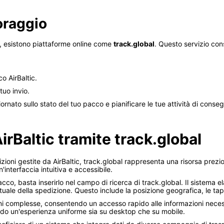
oraggio
a, esistono piattaforme online come
track.global
. Questo servizio con
co AirBaltic.
tuo invio.
rnato sullo stato del tuo pacco e pianificare le tue attività di conse
AirBaltic tramite track.global
izioni gestite da AirBaltic, track.global rappresenta una risorsa prez
interfaccia intuitiva e accessibile.
acco, basta inserirlo nel campo di ricerca di track.global. Il sistema
tuale della spedizione. Questo include la posizione geografica, le tap
ioni complesse, consentendo un accesso rapido alle informazioni necess
endo un'esperienza uniforme sia su desktop che su mobile.