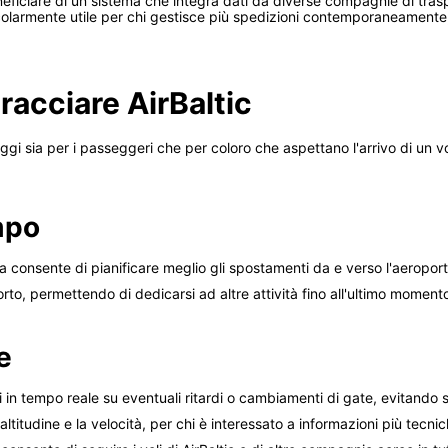
neficiare di un sistema che integra dati da diverse compagnie di tr
icolarmente utile per chi gestisce più spedizioni contemporaneamente, 
racciare AirBaltic
aggi sia per i passeggeri che per coloro che aspettano l'arrivo di un v
mpo
za consente di pianificare meglio gli spostamenti da e verso l'aeroport
rto, permettendo di dedicarsi ad altre attività fino all'ultimo momento
e
i in tempo reale su eventuali ritardi o cambiamenti di gate, evitando 
'altitudine e la velocità, per chi è interessato a informazioni più tecnic