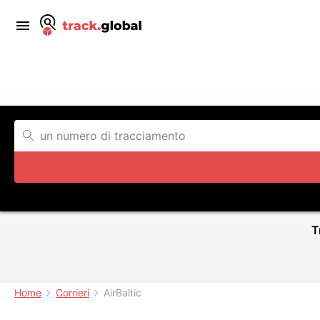
T
Home
Corrieri
AirBaltic