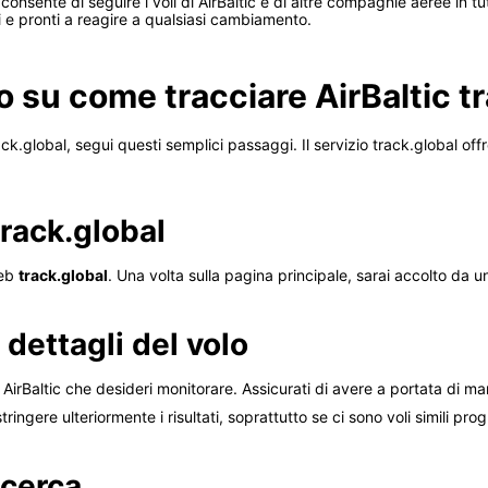
consente di seguire i voli di AirBaltic e di altre compagnie aeree in tu
 e pronti a reagire a qualsiasi cambiamento.
o su come tracciare AirBaltic t
ack.global, segui questi semplici passaggi. Il servizio track.global offr
track.global
web
track.global
. Una volta sulla pagina principale, sarai accolto da un
 dettagli del volo
 AirBaltic che desideri monitorare. Assicurati di avere a portata di man
ringere ulteriormente i risultati, soprattutto se ci sono voli simili pr
icerca