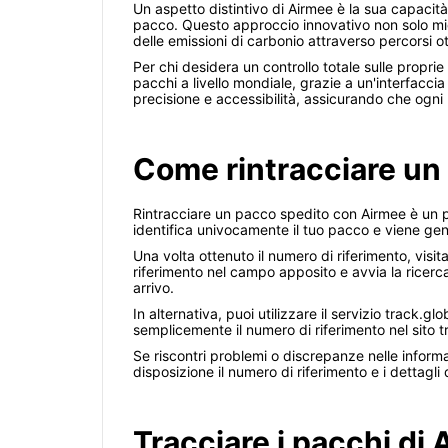
Un aspetto distintivo di Airmee è la sua capacit
pacco. Questo approccio innovativo non solo migl
delle emissioni di carbonio attraverso percorsi ot
Per chi desidera un controllo totale sulle proprie
pacchi a livello mondiale, grazie a un'interfaccia
precisione e accessibilità, assicurando che ogni
Come rintracciare un
Rintracciare un pacco spedito con Airmee è un p
identifica univocamente il tuo pacco e viene gen
Una volta ottenuto il numero di riferimento, visita
riferimento nel campo apposito e avvia la ricerca.
arrivo.
In alternativa, puoi utilizzare il servizio track.g
semplicemente il numero di riferimento nel sito 
Se riscontri problemi o discrepanze nelle informa
disposizione il numero di riferimento e i dettagli 
Tracciare i pacchi di 