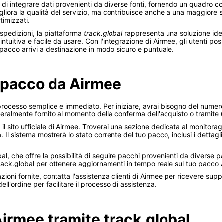
à di integrare dati provenienti da diverse fonti, fornendo un quadro c
iora la qualità del servizio, ma contribuisce anche a una maggiore so
timizzati.
 spedizioni, la piattaforma
track.global
rappresenta una soluzione idea
 intuitiva e facile da usare. Con l'integrazione di Airmee, gli utenti 
 pacco arrivi a destinazione in modo sicuro e puntuale.
 pacco da Airmee
rocesso semplice e immediato. Per iniziare, avrai bisogno del numero
eralmente fornito al momento della conferma dell'acquisto o tramite un
 il sito ufficiale di Airmee. Troverai una sezione dedicata al monitorag
 Il sistema mostrerà lo stato corrente del tuo pacco, inclusi i dettagl
lobal, che offre la possibilità di seguire pacchi provenienti da diverse 
track.global per ottenere aggiornamenti in tempo reale sul tuo pacco
zioni fornite, contatta l'assistenza clienti di Airmee per ricevere sup
dell'ordine per facilitare il processo di assistenza.
Airmee tramite track.global