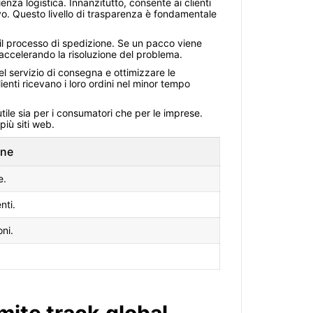
nza logistica. Innanzitutto, consente ai clienti
rivo. Questo livello di trasparenza è fondamentale
 il processo di spedizione. Se un pacco viene
, accelerando la risoluzione del problema.
el servizio di consegna e ottimizzare le
lienti ricevano i loro ordini nel minor tempo
utile sia per i consumatori che per le imprese.
più siti web.
one
e.
nti.
oni.