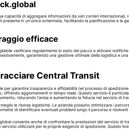
ack.global
ua capacità di aggregare informazioni da vari corrieri internazionali, 
 li presenta in un'unica schermata, facilitando la pianificazione e la 
raggio efficace
igliabile verificare regolarmente lo stato del pacco e attivare notific
pestivamente, garantendo una gestione ottimale della logistica e una 
racciare Central Transit
 per garantire trasparenza e affidabilità nel processo di spedizione. 
o, offrendo aggiornamenti in tempo reale. Questo servizio è particola
momento, riducendo l'ansia e aumentando la fiducia nel servizio di tra
re meglio le risorse logistiche. Le aziende possono ottimizzare i perc
ermette di identificare eventuali problemi lungo il percorso e risolverl
global consente anche di confrontare le prestazioni del servizio di tra
ervizio utilizzare per le proprie esigenze di spedizione. Questo livell