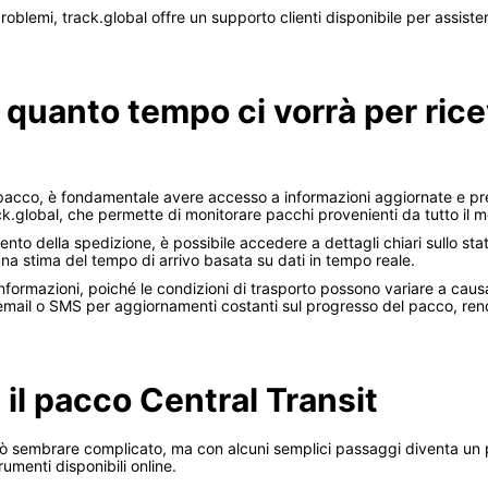
problemi, track.global offre un supporto clienti disponibile per assistert
 quanto tempo ci vorrà per ric
n pacco, è fondamentale avere accesso a informazioni aggiornate e p
rack.global, che permette di monitorare pacchi provenienti da tutto il m
ento della spedizione, è possibile accedere a dettagli chiari sullo st
 una stima del tempo di arrivo basata su dati in tempo reale.
formazioni, poiché le condizioni di trasporto possono variare a causa d
 email o SMS per aggiornamenti costanti sul progresso del pacco, rend
 il pacco Central Transit
può sembrare complicato, ma con alcuni semplici passaggi diventa un
umenti disponibili online.