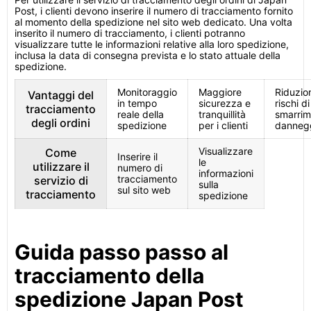
Post, i clienti devono inserire il numero di tracciamento fornito
al momento della spedizione nel sito web dedicato. Una volta
inserito il numero di tracciamento, i clienti potranno
visualizzare tutte le informazioni relative alla loro spedizione,
inclusa la data di consegna prevista e lo stato attuale della
spedizione.
Monitoraggio
Maggiore
Riduzio
Vantaggi del
in tempo
sicurezza e
rischi di
tracciamento
reale della
tranquillità
smarrim
degli ordini
spedizione
per i clienti
danneg
Visualizzare
Come
Inserire il
le
utilizzare il
numero di
informazioni
tracciamento
servizio di
sulla
sul sito web
tracciamento
spedizione
Guida passo passo al
tracciamento della
spedizione Japan Post