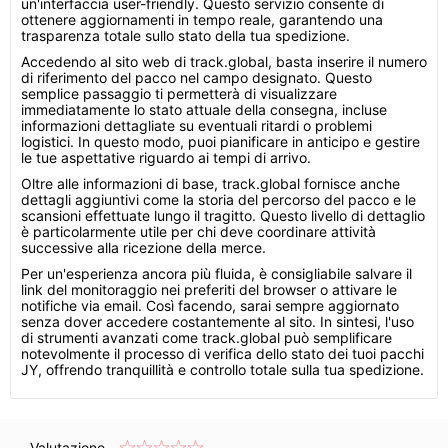
un'interfaccia user-friendly. Questo servizio consente di
ottenere aggiornamenti in tempo reale, garantendo una
trasparenza totale sullo stato della tua spedizione.
Accedendo al sito web di track.global, basta inserire il numero
di riferimento del pacco nel campo designato. Questo
semplice passaggio ti permetterà di visualizzare
immediatamente lo stato attuale della consegna, incluse
informazioni dettagliate su eventuali ritardi o problemi
logistici. In questo modo, puoi pianificare in anticipo e gestire
le tue aspettative riguardo ai tempi di arrivo.
Oltre alle informazioni di base, track.global fornisce anche
dettagli aggiuntivi come la storia del percorso del pacco e le
scansioni effettuate lungo il tragitto. Questo livello di dettaglio
è particolarmente utile per chi deve coordinare attività
successive alla ricezione della merce.
Per un'esperienza ancora più fluida, è consigliabile salvare il
link del monitoraggio nei preferiti del browser o attivare le
notifiche via email. Così facendo, sarai sempre aggiornato
senza dover accedere costantemente al sito. In sintesi, l'uso
di strumenti avanzati come track.global può semplificare
notevolmente il processo di verifica dello stato dei tuoi pacchi
JY, offrendo tranquillità e controllo totale sulla tua spedizione.
Valutazione