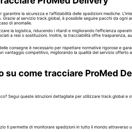
tracciare ProMed Delivery
garantire la sicurezza e l'affidabilità delle spedizioni mediche. L'inte
 Grazie al servizio track.global, è possibile seguire pacchi da ogni a
caso di anomalie.
are la logistica, riducendo i ritardi e migliorando l'efficienza operat
ati a resi o sostituzioni. Inoltre, la tracciabilità offre trasparenza, a
e delle consegne è necessario per rispettare normative rigorose e garant
un vantaggio competitivo, migliorando la qualità del servizio offerto ai 
o su come tracciare ProMed De
co? Segui queste istruzioni dettagliate per utilizzare track.global e 
vizio ti permette di monitorare spedizioni in tutto il mondo attraverso un