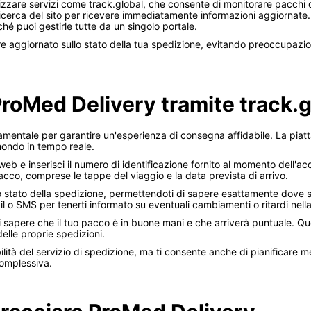
lizzare servizi come track.global, che consente di monitorare pacchi d
ricerca del sito per ricevere immediatamente informazioni aggiornate.
ché puoi gestirle tutte da un singolo portale.
aggiornato sullo stato della tua spedizione, evitando preoccupazioni 
 ProMed Delivery tramite track.g
amentale per garantire un'esperienza di consegna affidabile. La pia
 mondo in tempo reale.
ito web e inserisci il numero di identificazione fornito al momento dell'
pacco, comprese le tappe del viaggio e la data prevista di arrivo.
o stato della spedizione, permettendoti di sapere esattamente dove si
il o SMS per tenerti informato su eventuali cambiamenti o ritardi nel
 di sapere che il tuo pacco è in buone mani e che arriverà puntuale. Q
elle proprie spedizioni.
bilità del servizio di spedizione, ma ti consente anche di pianificare 
complessiva.