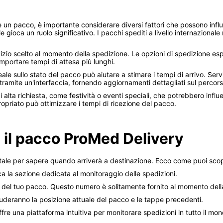
un pacco, è importante considerare diversi fattori che possono influir
le gioca un ruolo significativo. I pacchi spediti a livello internazion
vizio scelto al momento della spedizione. Le opzioni di spedizione esp
portare tempi di attesa più lunghi.
reale sullo stato del pacco può aiutare a stimare i tempi di arrivo. Serv
tramite un'interfaccia, fornendo aggiornamenti dettagliati sul percors
di alta richiesta, come festività o eventi speciali, che potrebbero infl
propriato può ottimizzare i tempi di ricezione del pacco.
a il pacco ProMed Delivery
tale per sapere quando arriverà a destinazione. Ecco come puoi scopr
ca la sezione dedicata al monitoraggio delle spedizioni.
co del tuo pacco. Questo numero è solitamente fornito al momento dell
cluderanno la posizione attuale del pacco e le tappe precedenti.
offre una piattaforma intuitiva per monitorare spedizioni in tutto il mo