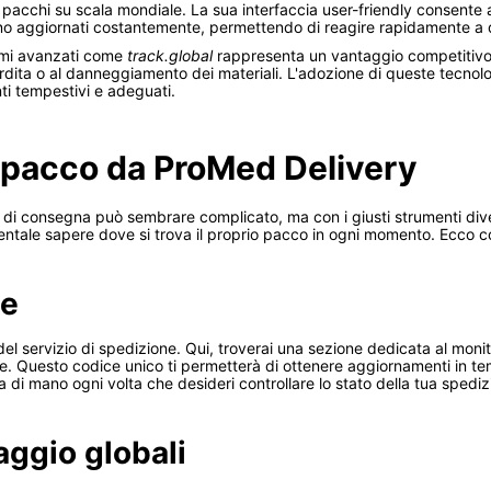
i pacchi su scala mondiale. La sua interfaccia user-friendly consente a
sono aggiornati costantemente, permettendo di reagire rapidamente a q
stemi avanzati come
track.global
rappresenta un vantaggio competitivo si
 perdita o al danneggiamento dei materiali. L'adozione di queste tecnolo
ti tempestivi e adeguati.
 pacco da ProMed Delivery
zi di consegna può sembrare complicato, ma con i giusti strumenti di
mentale sapere dove si trova il proprio pacco in ogni momento. Ecco c
le
 del servizio di spedizione. Qui, troverai una sezione dedicata al monit
. Questo codice unico ti permetterà di ottenere aggiornamenti in temp
a di mano ogni volta che desideri controllare lo stato della tua spediz
aggio globali