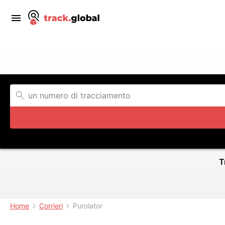
T
Home
Corrieri
Purolator