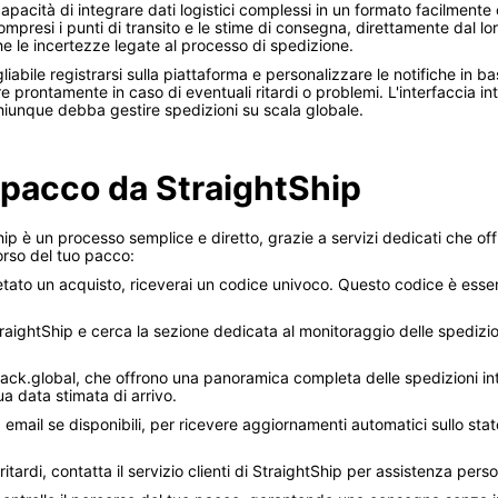
capacità di integrare dati logistici complessi in un formato facilment
compresi i punti di transito e le stime di consegna, direttamente dal l
he le incertezze legate al processo di spedizione.
liabile registrarsi sulla piattaforma e personalizzare le notifiche in 
e prontamente in caso di eventuali ritardi o problemi. L'interfaccia in
iunque debba gestire spedizioni su scala globale.
 pacco da StraightShip
ip è un processo semplice e diretto, grazie a servizi dedicati che o
orso del tuo pacco:
to un acquisto, riceverai un codice univoco. Questo codice è essenz
 StraightShip e cerca la sezione dedicata al monitoraggio delle spedizion
ack.global, che offrono una panoramica completa delle spedizioni inte
a data stimata di arrivo.
via email se disponibili, per ricevere aggiornamenti automatici sullo st
itardi, contatta il servizio clienti di StraightShip per assistenza pers