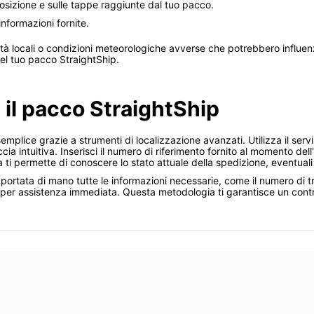
posizione e sulle tappe raggiunte dal tuo pacco.
nformazioni fornite.
ità locali o condizioni meteorologiche avverse che potrebbero influen
del tuo pacco StraightShip.
 il pacco StraightShip
emplice grazie a strumenti di localizzazione avanzati. Utilizza il serv
ccia intuitiva. Inserisci il numero di riferimento fornito al momento d
i permette di conoscere lo stato attuale della spedizione, eventuali ri
 portata di mano tutte le informazioni necessarie, come il numero di tr
ip per assistenza immediata. Questa metodologia ti garantisce un cont