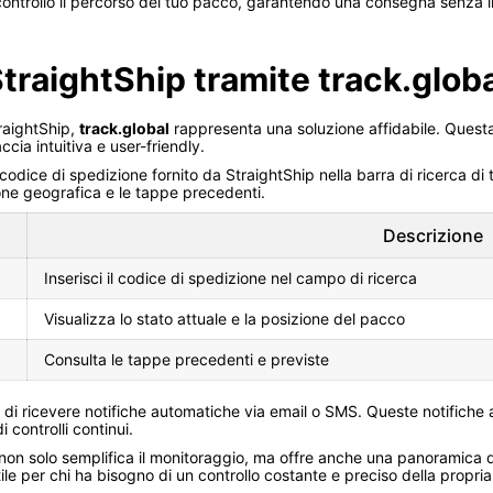
ontrollo il percorso del tuo pacco, garantendo una consegna senza i
StraightShip tramite track.glob
traightShip,
track.global
rappresenta una soluzione affidabile. Quest
ccia intuitiva e user-friendly.
l codice di spedizione fornito da StraightShip nella barra di ricerca di 
ione geografica e le tappe precedenti.
Descrizione
Inserisci il codice di spedizione nel campo di ricerca
Visualizza lo stato attuale e la posizione del pacco
Consulta le tappe precedenti e previste
ità di ricevere notifiche automatiche via email o SMS. Queste notifich
 controlli continui.
p non solo semplifica il monitoraggio, ma offre anche una panoramica 
ile per chi ha bisogno di un controllo costante e preciso della propri