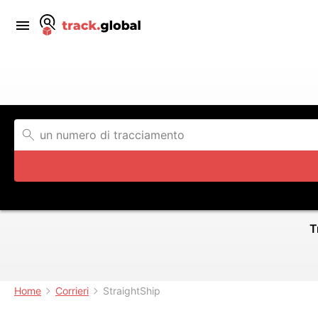
T
Home
Corrieri
StraightShip