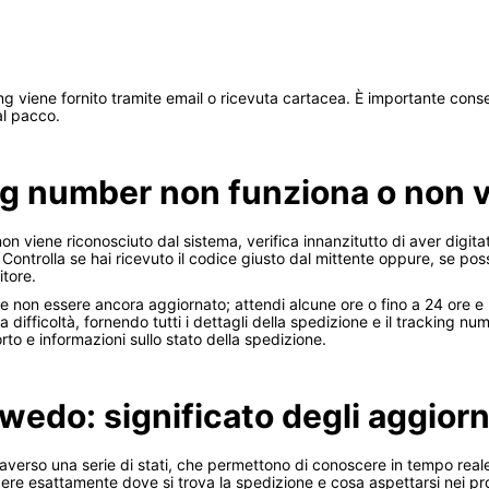
ng viene fornito tramite email o ricevuta cartacea. È importante conse
al pacco.
ing number non funziona o non 
on viene riconosciuto dal sistema, verifica innanzitutto di aver digita
. Controlla se hai ricevuto il codice giusto dal mittente oppure, se po
itore.
be non essere ancora aggiornato; attendi alcune ore o fino a 24 ore e 
difficoltà, fornendo tutti i dettagli della spedizione e il tracking numb
porto e informazioni sullo stato della spedizione.
 wedo: significato degli aggior
verso una serie di stati, che permettono di conoscere in tempo reale
pere esattamente dove si trova la spedizione e cosa aspettarsi nei pr