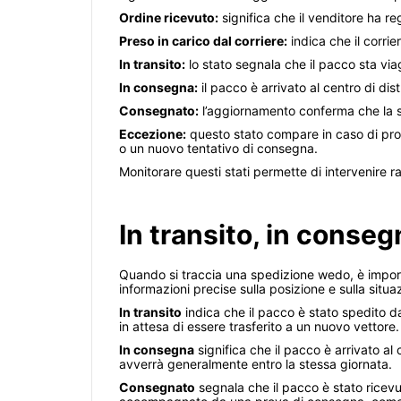
Ordine ricevuto:
significa che il venditore ha re
Preso in carico dal corriere:
indica che il corrie
In transito:
lo stato segnala che il pacco sta viag
In consegna:
il pacco è arrivato al centro di dis
Consegnato:
l’aggiornamento conferma che la spe
Eccezione:
questo stato compare in caso di prob
o un nuovo tentativo di consegna.
Monitorare questi stati permette di intervenire 
In transito, in conse
Quando si traccia una spedizione wedo, è import
informazioni precise sulla posizione e sulla situa
In transito
indica che il pacco è stato spedito da
in attesa di essere trasferito a un nuovo vettore.
In consegna
significa che il pacco è arrivato al
avverrà generalmente entro la stessa giornata.
Consegnato
segnala che il pacco è stato ricev