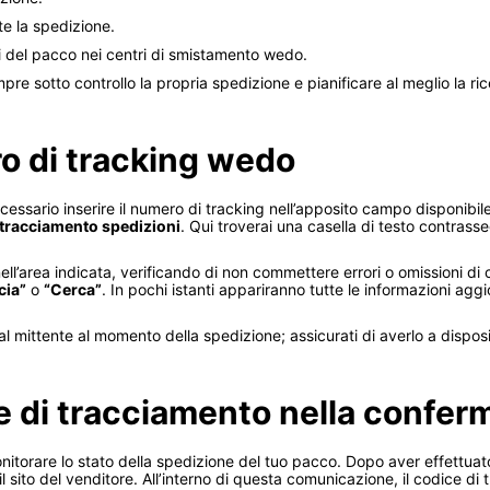
te la spedizione.
i del pacco nei centri di smistamento wedo.
e sotto controllo la propria spedizione e pianificare al meglio la ri
ro di tracking wedo
ssario inserire il numero di tracking nell’apposito campo disponibile 
tracciamento spedizioni
. Qui troverai una casella di testo contrass
ll’area indicata, verificando di non commettere errori o omissioni di c
cia”
o
“Cerca”
. In pochi istanti appariranno tutte le informazioni aggi
al mittente al momento della spedizione; assicurati di averlo a dispos
e di tracciamento nella confer
itorare lo stato della spedizione del tuo pacco. Dopo aver effettuato
l sito del venditore. All’interno di questa comunicazione, il codice d