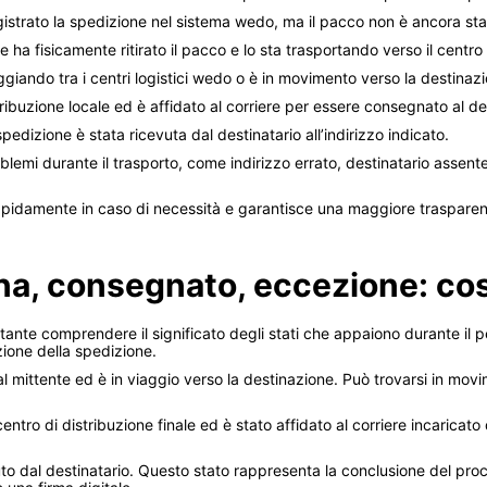
gistrato la spedizione nel sistema wedo, ma il pacco non è ancora stat
re ha fisicamente ritirato il pacco e lo sta trasportando verso il centr
giando tra i centri logistici wedo o è in movimento verso la destinazi
tribuzione locale ed è affidato al corriere per essere consegnato al de
dizione è stata ricevuta dal destinatario all’indirizzo indicato.
lemi durante il trasporto, come indirizzo errato, destinatario assent
rapidamente in caso di necessità e garantisce una maggiore trasparen
gna, consegnato, eccezione: co
ante comprendere il significato degli stati che appaiono durante il p
zione della spedizione.
l mittente ed è in viaggio verso la destinazione. Può trovarsi in movi
 centro di distribuzione finale ed è stato affidato al corriere incarica
uto dal destinatario. Questo stato rappresenta la conclusione del pro