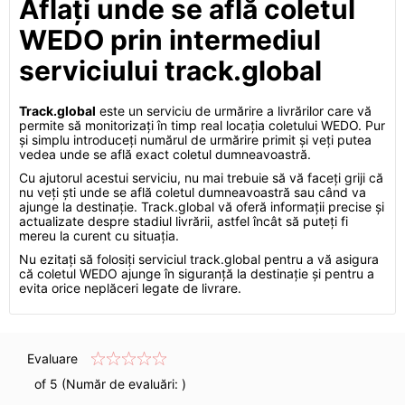
Aflați unde se află coletul
WEDO prin intermediul
serviciului track.global
Track.global
este un serviciu de urmărire a livrărilor care vă
permite să monitorizați în timp real locația coletului WEDO. Pur
și simplu introduceți numărul de urmărire primit și veți putea
vedea unde se află exact coletul dumneavoastră.
Cu ajutorul acestui serviciu, nu mai trebuie să vă faceți griji că
nu veți ști unde se află coletul dumneavoastră sau când va
ajunge la destinație. Track.global vă oferă informații precise și
actualizate despre stadiul livrării, astfel încât să puteți fi
mereu la curent cu situația.
Nu ezitați să folosiți serviciul track.global pentru a vă asigura
că coletul WEDO ajunge în siguranță la destinație și pentru a
evita orice neplăceri legate de livrare.
Evaluare
of 5 (Număr de evaluări:
)