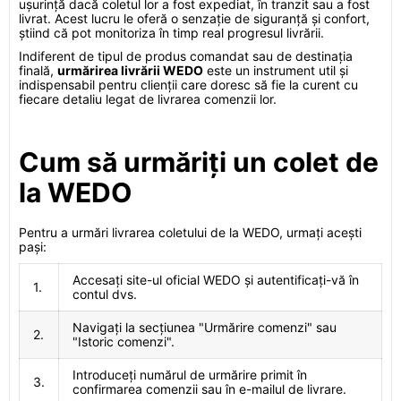
ușurință dacă coletul lor a fost expediat, în tranzit sau a fost
livrat. Acest lucru le oferă o senzație de siguranță și confort,
știind că pot monitoriza în timp real progresul livrării.
Indiferent de tipul de produs comandat sau de destinația
finală,
urmărirea livrării WEDO
este un instrument util și
indispensabil pentru clienții care doresc să fie la curent cu
fiecare detaliu legat de livrarea comenzii lor.
Cum să urmăriți un colet de
la WEDO
Pentru a urmări livrarea coletului de la WEDO, urmați acești
pași:
Accesați site-ul oficial WEDO și autentificați-vă în
1.
contul dvs.
Navigați la secțiunea "Urmărire comenzi" sau
2.
"Istoric comenzi".
Introduceți numărul de urmărire primit în
3.
confirmarea comenzii sau în e-mailul de livrare.