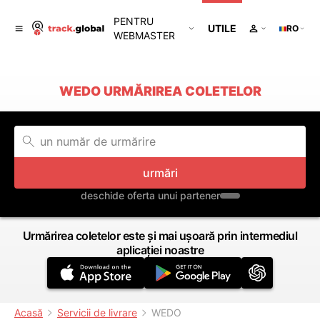
PENTRU
UTILE
RO
WEBMASTER
WEDO URMĂRIREA COLETELOR
urmări
deschide oferta unui partener
Urmărirea coletelor este și mai ușoară prin intermediul
aplicației noastre
Acasă
Servicii de livrare
WEDO