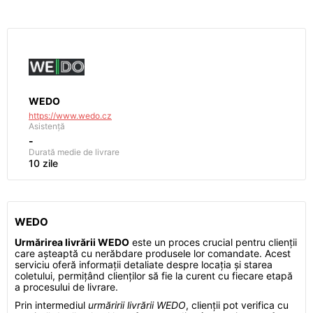
WEDO
https://www.wedo.cz
Asistență
-
Durată medie de livrare
10 zile
WEDO
Urmărirea livrării WEDO
este un proces crucial pentru clienții
care așteaptă cu nerăbdare produsele lor comandate. Acest
serviciu oferă informații detaliate despre locația și starea
coletului, permițând clienților să fie la curent cu fiecare etapă
a procesului de livrare.
Prin intermediul
urmăririi livrării WEDO
, clienții pot verifica cu