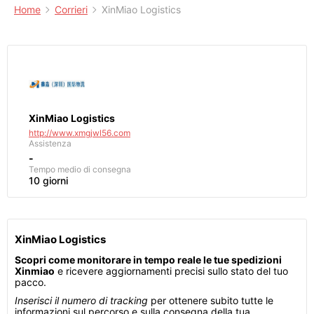
Home
Corrieri
XinMiao Logistics
XinMiao Logistics
http://www.xmgjwl56.com
Assistenza
-
Tempo medio di consegna
10 giorni
XinMiao Logistics
Scopri come monitorare in tempo reale le tue spedizioni
Xinmiao
e ricevere aggiornamenti precisi sullo stato del tuo
pacco.
Inserisci il numero di tracking
per ottenere subito tutte le
informazioni sul percorso e sulla consegna della tua