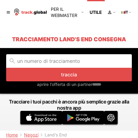
PER IL
UTILE
IT
WEBMASTER
TRACCIAMENTO LAND'S END CONSEGNA
traccia
aprire l'offerta di un partner
Tracciare i tuoi pacchi è ancora più semplice grazie alla
nostra app
Home
Negozi
Land's End