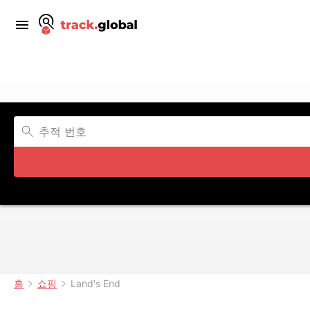
홈
쇼핑
Land's End