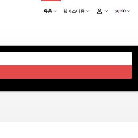
유용
웹마스터용
KO