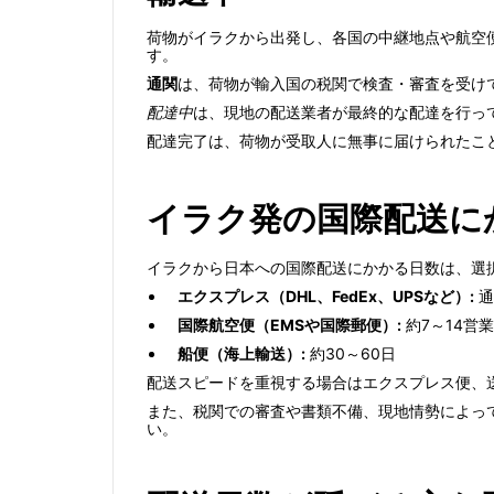
荷物がイラクから出発し、各国の中継地点や航空
す。
通関
は、荷物が輸入国の税関で検査・審査を受け
配達中
は、現地の配送業者が最終的な配達を行っ
配達完了は、荷物が受取人に無事に届けられたこ
イラク発の国際配送に
イラクから日本への国際配送にかかる日数は、選
エクスプレス（DHL、FedEx、UPSなど）:
通
国際航空便（EMSや国際郵便）:
約7～14営
船便（海上輸送）:
約30～60日
配送スピードを重視する場合はエクスプレス便、
また、税関での審査や書類不備、現地情勢によっ
い。