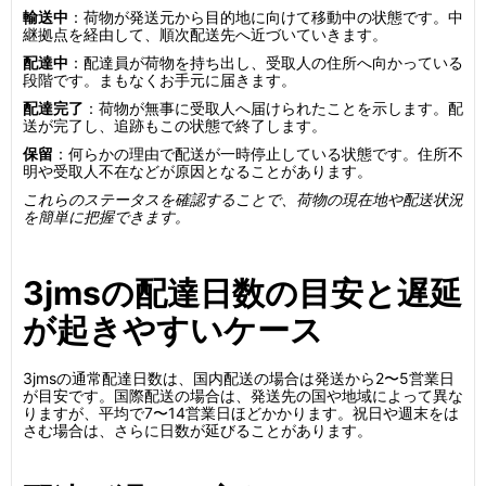
輸送中
：荷物が発送元から目的地に向けて移動中の状態です。中
継拠点を経由して、順次配送先へ近づいていきます。
配達中
：配達員が荷物を持ち出し、受取人の住所へ向かっている
段階です。まもなくお手元に届きます。
配達完了
：荷物が無事に受取人へ届けられたことを示します。配
送が完了し、追跡もこの状態で終了します。
保留
：何らかの理由で配送が一時停止している状態です。住所不
明や受取人不在などが原因となることがあります。
これらのステータスを確認することで、荷物の現在地や配送状況
を簡単に把握できます。
3jmsの配達日数の目安と遅延
が起きやすいケース
3jmsの通常配達日数は、国内配送の場合は発送から2〜5営業日
が目安です。国際配送の場合は、発送先の国や地域によって異な
りますが、平均で7〜14営業日ほどかかります。祝日や週末をは
さむ場合は、さらに日数が延びることがあります。