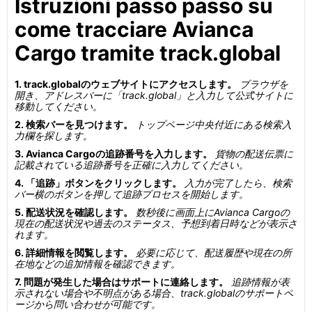
Istruzioni passo passo su
come tracciare Avianca
Cargo tramite track.global
1. track.globalのウェブサイトにアクセスします。
ブラウザを
開き、アドレスバーに「track.global」と入力して公式サイトに
移動してください。
2. 検索バーを見つけます。
トップページ中央付近にある検索入
力欄を探します。
3. Avianca Cargoの追跡番号を入力します。
貨物の配送伝票に
記載されている追跡番号を正確に入力してください。
4. 「追跡」ボタンをクリックします。
入力が完了したら、検索
バー横のボタンを押して追跡プロセスを開始します。
5. 配送状況を確認します。
数秒後に画面上にAvianca Cargoの
現在の配送状況や過去のステータス、予想到着日時などが表示さ
れます。
6. 詳細情報を閲覧します。
必要に応じて、配送履歴や現在の所
在地などの追加情報を確認できます。
7. 問題が発生した場合はサポートに連絡します。
追跡情報が表
示されない場合や不明点がある場合、track.globalのサポートペ
ージから問い合わせが可能です。