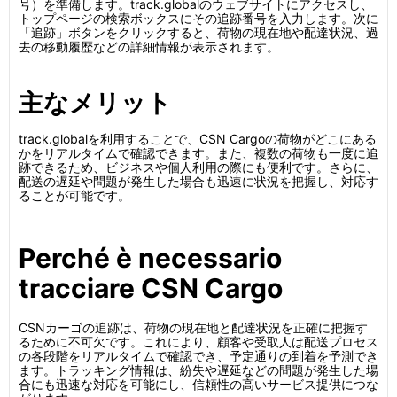
号）を準備します。track.globalのウェブサイトにアクセスし、
トップページの検索ボックスにその追跡番号を入力します。次に
「追跡」ボタンをクリックすると、荷物の現在地や配達状況、過
去の移動履歴などの詳細情報が表示されます。
主なメリット
track.globalを利用することで、CSN Cargoの荷物がどこにある
かをリアルタイムで確認できます。また、複数の荷物も一度に追
跡できるため、ビジネスや個人利用の際にも便利です。さらに、
配送の遅延や問題が発生した場合も迅速に状況を把握し、対応す
ることが可能です。
Perché è necessario
tracciare CSN Cargo
CSNカーゴの追跡は、荷物の現在地と配達状況を正確に把握す
るために不可欠です。これにより、顧客や受取人は配送プロセス
の各段階をリアルタイムで確認でき、予定通りの到着を予測でき
ます。トラッキング情報は、紛失や遅延などの問題が発生した場
合にも迅速な対応を可能にし、信頼性の高いサービス提供につな