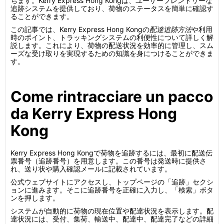
ちます。Kerry Express Hong Kongは、ユーザーフレンドリーな
追跡システムを提供しており、荷物のステータスを簡単に確認す
ることができます。
この記事では、Kerry Express Hong Kongの
配達追跡方法
や利用
時のポイント、トラッキングシステムの利便性について詳しく解
説します。これにより、荷物の配送状況を効率的に管理し、スム
ーズな受け取りを実現するための知識を身につけることができま
す。
Come rintracciare un pacco
da Kerry Express Hong
Kong
Kerry Express Hong Kongで荷物を追跡するには、最初に配送伝
票番号（追跡番号）を用意します。この番号は発送時に提供さ
れ、送り状や購入確認メールに記載されています。
公式ウェブサイトにアクセスし、トップページの「追跡」セクシ
ョンに進みます。そこに追跡番号を正確に入力し、「検索」ボタ
ンを押します。
システムが自動的に荷物の現在位置や配達状況を表示します。配
達状況には、受付、集荷、輸送中、配達中、配達完了などの詳細