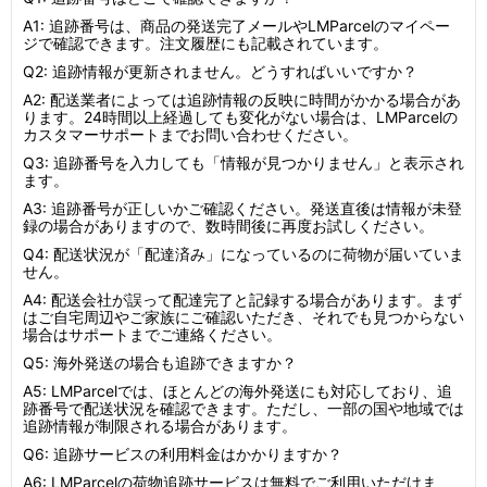
A1: 追跡番号は、商品の発送完了メールやLMParcelのマイペー
ジで確認できます。注文履歴にも記載されています。
Q2: 追跡情報が更新されません。どうすればいいですか？
A2: 配送業者によっては追跡情報の反映に時間がかかる場合があ
ります。24時間以上経過しても変化がない場合は、LMParcelの
カスタマーサポートまでお問い合わせください。
Q3: 追跡番号を入力しても「情報が見つかりません」と表示され
ます。
A3: 追跡番号が正しいかご確認ください。発送直後は情報が未登
録の場合がありますので、数時間後に再度お試しください。
Q4: 配送状況が「配達済み」になっているのに荷物が届いていま
せん。
A4: 配送会社が誤って配達完了と記録する場合があります。まず
はご自宅周辺やご家族にご確認いただき、それでも見つからない
場合はサポートまでご連絡ください。
Q5: 海外発送の場合も追跡できますか？
A5: LMParcelでは、ほとんどの海外発送にも対応しており、追
跡番号で配送状況を確認できます。ただし、一部の国や地域では
追跡情報が制限される場合があります。
Q6: 追跡サービスの利用料金はかかりますか？
A6: LMParcelの荷物追跡サービスは無料でご利用いただけま