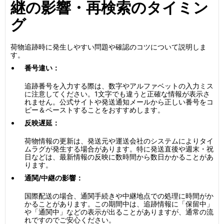
継の影響・再検索のタイミン
グ
荷物追跡時に発生しやすい問題や確認のコツについて説明しま
す。
番号違い：
追跡番号を入力する際は、数字やアルファベットの入力ミス
に注意してください。1文字でも違うと正確な情報が表示さ
れません。公式サイトや発送通知メールから正しい番号をコ
ピー＆ペーストすることをおすすめします。
反映遅延：
荷物情報の更新は、発送元や運送会社のシステムによりタイ
ムラグが発生する場合があります。特に発送直後や週末・祝
日などは、最新情報の反映に数時間から数日かかることがあ
ります。
通関/中継の影響：
国際配送の場合、通関手続きや中継地点での処理に時間がか
かることがあります。この期間中は、追跡情報に「保留中」
や「通関中」などの表示が出ることがありますが、通常の流
れですのでご安心ください。