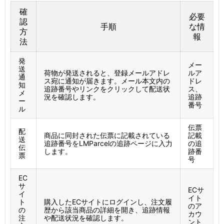
確
必要
認
手順
な情
方
報
法
発
メー
送
荷物が発送されると、登録メールアドレ
ルア
通
ス宛に通知が届きます。メール本文内の
ドレ
知
追跡番号やリンクをクリックして配送状
ス、
メ
況を確認します。
追跡
ー
番号
ル
伝票
配
商品に同封された伝票に記載されている
記載
送
追跡番号をLMParcelの追跡ページに入力
の追
伝
します。
跡番
票
号
EC
サ
ECサ
イ
イト
ト
購入したECサイトにログインし、注文履
のア
の
歴から該当商品の詳細を開き、追跡情報
カウ
注
や配送状況を確認します。
ント