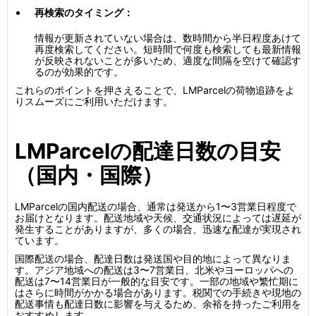
再検索のタイミング：
情報が更新されていない場合は、数時間から半日程度あけて
再度検索してください。短時間で何度も検索しても最新情報
が反映されないことが多いため、適度な間隔を空けて確認す
るのが効果的です。
これらのポイントを押さえることで、LMParcelの荷物追跡をよ
りスムーズにご利用いただけます。
LMParcelの配達日数の目安
（国内・国際）
LMParcelの国内配送の場合、通常は発送から1〜3営業日程度で
お届けとなります。配送地域や天候、交通状況によっては遅延が
発生することがありますが、多くの場合、迅速な配達が実現され
ています。
国際配送の場合、配達日数は発送国や目的地によって異なりま
す。アジア地域への配送は3〜7営業日、北米やヨーロッパへの
配送は7〜14営業日が一般的な目安です。一部の地域や繁忙期に
はさらに時間がかかる場合があります。税関での手続きや現地の
配送事情も配達日数に影響を与えるため、余裕を持ったご利用を
おすすめします。