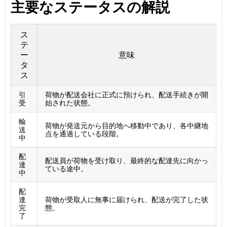
主要なステータスの解説
ス
テ
ー
意味
タ
ス
引
荷物が配送会社に正式に預けられ、配送手続きが開
受
始された状態。
輸
荷物が発送元から目的地へ移動中であり、各中継地
送
点を通過している段階。
中
配
配送員が荷物を受け取り、最終的な配達先に向かっ
達
ている途中。
中
配
達
荷物が受取人に無事に届けられ、配送が完了した状
完
態。
了