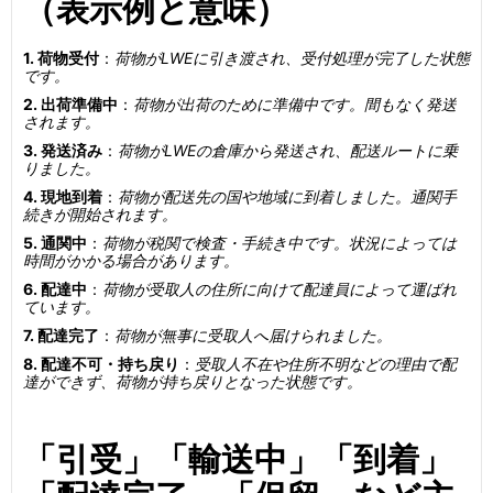
（表示例と意味）
1. 荷物受付
：
荷物がLWEに引き渡され、受付処理が完了した状態
です。
2. 出荷準備中
：
荷物が出荷のために準備中です。間もなく発送
されます。
3. 発送済み
：
荷物がLWEの倉庫から発送され、配送ルートに乗
りました。
4. 現地到着
：
荷物が配送先の国や地域に到着しました。通関手
続きが開始されます。
5. 通関中
：
荷物が税関で検査・手続き中です。状況によっては
時間がかかる場合があります。
6. 配達中
：
荷物が受取人の住所に向けて配達員によって運ばれ
ています。
7. 配達完了
：
荷物が無事に受取人へ届けられました。
8. 配達不可・持ち戻り
：
受取人不在や住所不明などの理由で配
達ができず、荷物が持ち戻りとなった状態です。
「引受」「輸送中」「到着」