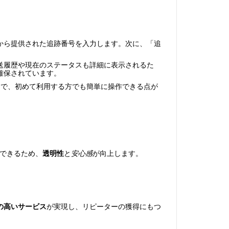
uiqupから提供された追跡番号を入力します。次に、「追
送履歴や現在のステータスも詳細に表示されるた
も確保されています。
ースで、初めて利用する方でも簡単に操作できる点が
認できるため、
透明性
と
安心感
が向上します。
の高いサービス
が実現し、リピーターの獲得にもつ