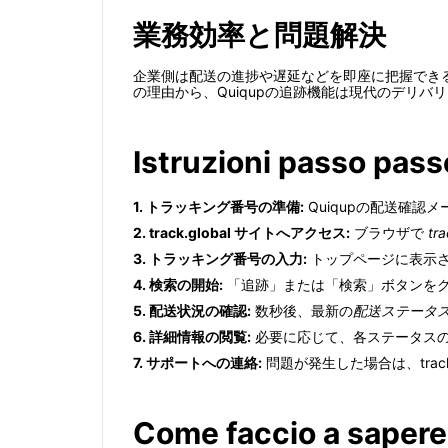
業務効率と問題解決
企業側は配送の進捗や遅延などを即座に把握でき
の理由から、Quiqupの追跡機能は現代のデリバ
Istruzioni passo pass
1. トラッキング番号の準備:
Quiqupの配送確認
2. track.global サイトへアクセス:
ブラウザで
tra
3. トラッキング番号の入力:
トップページに表示
4. 検索の開始:
「追跡」または「検索」ボタンを
5. 配送状況の確認:
数秒後、最新の
配送ステータ
6. 詳細情報の閲覧:
必要に応じて、各ステータス
7. サポートへの連絡:
問題が発生した場合は、track
Come faccio a sapere