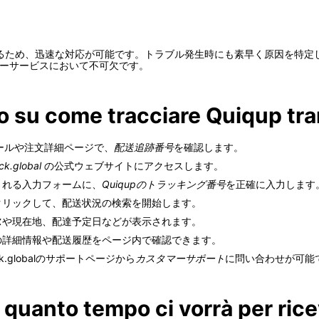
るため、迅速な対応が可能です。トラブル発生時にも素早く原因を特定
リーサービスにおいて不可欠です。
o su come tracciare Quiqup tra
メールや注文詳細ページで、
配送追跡番号
を確認します。
ck.global
の公式ウェブサイトにアクセスします。
される入力フォームに、
Quiqupのトラッキング番号
を正確に入力します
クリックして、配送状況の検索を開始します。
ス
や現在地、配達予定日などが表示されます。
の詳細情報や配送履歴をページ内で確認できます。
.globalのサポートページから
カスタマーサポート
に問い合わせが可能
 quanto tempo ci vorrà per ric