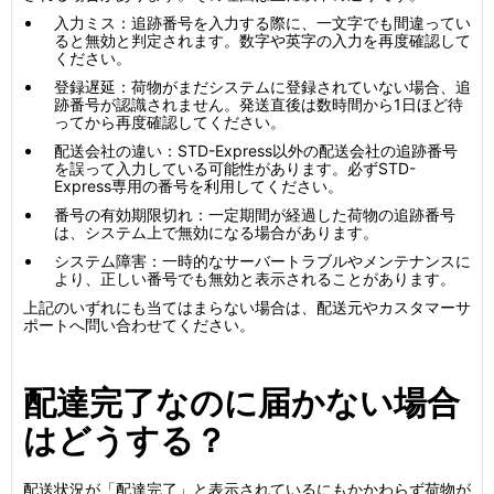
入力ミス：追跡番号を入力する際に、一文字でも間違ってい
ると無効と判定されます。数字や英字の入力を再度確認して
ください。
登録遅延：荷物がまだシステムに登録されていない場合、追
跡番号が認識されません。発送直後は数時間から1日ほど待
ってから再度確認してください。
配送会社の違い：STD-Express以外の配送会社の追跡番号
を誤って入力している可能性があります。必ずSTD-
Express専用の番号を利用してください。
番号の有効期限切れ：一定期間が経過した荷物の追跡番号
は、システム上で無効になる場合があります。
システム障害：一時的なサーバートラブルやメンテナンスに
より、正しい番号でも無効と表示されることがあります。
上記のいずれにも当てはまらない場合は、配送元やカスタマーサ
ポートへ問い合わせてください。
配達完了なのに届かない場合
はどうする？
配送状況が「配達完了」と表示されているにもかかわらず荷物が