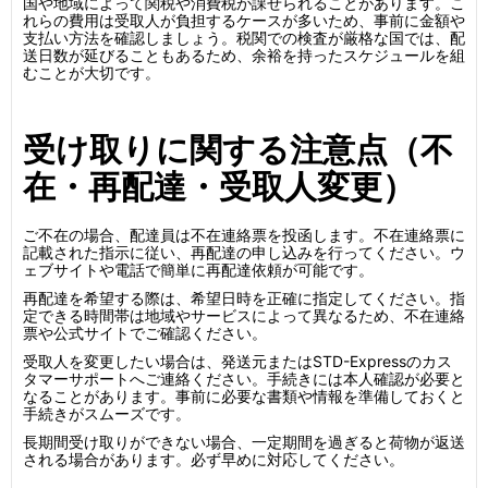
国や地域によって関税や消費税が課せられることがあります。こ
れらの費用は受取人が負担するケースが多いため、事前に金額や
支払い方法を確認しましょう。税関での検査が厳格な国では、配
送日数が延びることもあるため、余裕を持ったスケジュールを組
むことが大切です。
受け取りに関する注意点（不
在・再配達・受取人変更）
ご不在の場合、配達員は不在連絡票を投函します。不在連絡票に
記載された指示に従い、再配達の申し込みを行ってください。ウ
ェブサイトや電話で簡単に再配達依頼が可能です。
再配達を希望する際は、希望日時を正確に指定してください。指
定できる時間帯は地域やサービスによって異なるため、不在連絡
票や公式サイトでご確認ください。
受取人を変更したい場合は、発送元またはSTD-Expressのカス
タマーサポートへご連絡ください。手続きには本人確認が必要と
なることがあります。事前に必要な書類や情報を準備しておくと
手続きがスムーズです。
長期間受け取りができない場合、一定期間を過ぎると荷物が返送
される場合があります。必ず早めに対応してください。