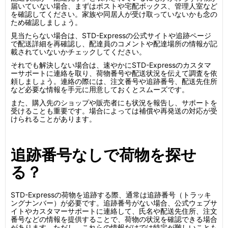
届いていない場合、まずはポストや宅配ボックス、管理人室など
を確認してください。家族や同居人が受け取っていないかも念の
ため確認しましょう。
見当たらない場合は、STD-Expressの公式サイトや追跡ページ
で配送詳細を再確認し、配達員のコメントや配達場所の情報が記
載されていないかチェックしてください。
それでも解決しない場合は、速やかにSTD-Expressのカスタマ
ーサポートに連絡を取り、荷物番号や配送状況を伝えて調査を依
頼しましょう。連絡の際には、注文番号や追跡番号、配送先住所
など必要な情報を手元に用意しておくとスムーズです。
また、購入先のショップや販売者にも状況を報告し、サポートを
受けることも重要です。場合によっては補償や再発送の対応が受
けられることがあります。
追跡番号なしで荷物を探せ
る？
STD-Expressの荷物を追跡する際、通常は追跡番号（トラッキ
ングナンバー）が必要です。追跡番号がない場合、公式ウェブサ
イトやカスタマーサポートに連絡して、氏名や配送先住所、注文
番号などの情報を提供することで、荷物の状況を確認できる場合
があります。ただし、これらの情報だけでは特定が難しいことも