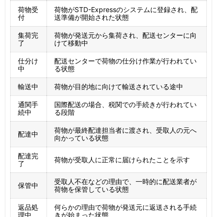
荷物受
荷物がSTD-Expressのシステムに登録され、配
付
送準備が開始された状態
集荷完
荷物が発送元から集荷され、配送センターに向
了
けて移動中
仕分け
配送センターで荷物の仕分け作業が行われてい
中
る状態
輸送中
荷物が目的地に向けて輸送されている途中
通関手
国際配送の場合、税関での手続きが行われてい
続中
る段階
荷物が最終配達担当者に渡され、受取人の元へ
配達中
向かっている状態
配達完
荷物が受取人に正常に届けられたことを示す
了
受取人不在などの理由で、一時的に配送業者が
保管中
荷物を保管している状態
返品処
何らかの理由で荷物が発送元に返送される手続
理中
きが始まった状態