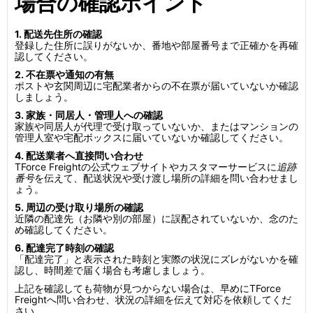
場合の確認ポイント
1. 配送先住所の確認
登録した住所に誤りがないか、番地や部屋番号まで正確かを再確
認してください。
2. 不在票や通知の有無
ポストや玄関周辺に宅配業者からの不在票が届いていないか確認
しましょう。
3. 家族・同居人・管理人への確認
家族や同居人が代理で受け取っていないか、またはマンションの
管理人室や宅配ボックスに届いていないか確認してください。
4. 配送業者へ直接問い合わせ
TForce Freightの公式ウェブサイトやカスタマーサービスに
追跡
番号
を伝えて、配送状況や受け渡し場所の詳細を問い合わせまし
ょう。
5. 周辺の受け取り場所の確認
近隣の配達先（お隣や別の部屋）に誤配されていないか、念のた
め確認してください。
6. 配達完了時刻の確認
「配達完了」と表示された時刻と実際の状況にズレがないかを確
認し、時間差で届く場合も考慮しましょう。
上記を確認しても荷物が見つからない場合は、早めにTForce
Freightへ問い合わせ、状況の詳細を伝えて対応を依頼してくだ
さい。