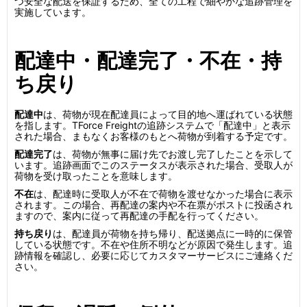
つ安全な配送を保証するため、全ての工程で細やかな追跡管理を
実施しています。
配達中・配達完了・不在・持
ち戻り
配達中
は、荷物が現在配達員によって目的地へ運ばれている状態
を指します。TForce Freightの追跡システムで「配達中」と表示
された場合、まもなくお客様のもとへ荷物が到着する予定です。
配達完了
は、荷物が無事に届け先でお渡し完了したことを示して
います。追跡画面でこのステータスが表示された場合、受取人が
荷物を受け取ったことを意味します。
不在
は、配達時に受取人が不在で荷物を渡せなかった場合に表示
されます。この場合、再配達の案内や不在票がポストに投函され
ますので、案内に従って再配達の手配を行ってください。
持ち戻り
は、配達員が荷物を持ち帰り、配送拠点に一時的に保管
している状態です。不在や住所不明などが原因で発生します。追
跡情報を確認し、必要に応じてカスタマーサービスにご連絡くだ
さい。