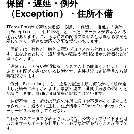
保留・遅延・例外
（Exception）・住所不備
TForce Freightで荷物を追跡する際、「保留」「遅延」「例外
（Exception）」「住所不備」といったステータスが表示される
場合があります。これらは通常の配送プロセスとは異なる状況を
示しており、迅速な対応が必要な場合があります。
「保留」は、荷物が一時的に配送プロセスから外れている状態で
す。主な原因として、追加情報の確認や特別な指示の待機などが
挙げられます。
「遅延」は、天候や交通状況、システム上の問題などにより、予
定よりも配送が遅れている状態です。進捗状況は追跡番号から随
時確認できます。
「例外（Exception）」は、通常の配送手順に何らかの問題が発
生した場合に表示されます。事故や紛失、通関手続きの遅れなど
が該当します。詳細は追跡情報に記載されています。
「住所不備」は、荷物の配送先住所に誤りや不足がある場合に表
示されます。速やかに正しい住所情報をTForce Freightカスタマ
ーサービスへ連絡してください。
これらのステータスが表示された場合、公式ウェブサイトまたは
カスタマーサポートを利用して、必要な対応を行うことが重要で
す。