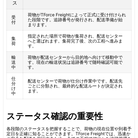
ス
荷物がTForce Freightによって正式に受け付けられ
受
た段階です。追跡番号が発行され、配送準備が始
付
まります。
指定された場所で荷物が集荷され、配送センター
集
へと運ばれます。集荷完了後、次の工程へ進みま
荷
す。
輸
荷物が配送センターから目的地へ向けて移動中で
送
す。現在の輸送状況は追跡番号で随時確認可能で
中
す。
仕
配送センターで荷物が仕分け作業中です。配送先
分
ごとに分類され、最終的な配送ルートが決定され
け
ます。
中
ステータス確認の重要性
各段階のステータスを把握することで、荷物の現在位置や到着予
定日を正確に知ることができます。TForce Freightでは、迅速か