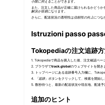
小限に抑える
ことができます。
また、注文した商品が正確に届けられるかどうか
解決が容易
になります。
さらに、配送状況の透明性は
信頼性の向上
につな
Istruzioni passo pass
Tokopediaの注文追跡
1. Tokopediaで商品を購入した後、注文確
2. ブラウザで
track.global
のウェブサイトを開き
3. トップページにある追跡番号入力欄に、Toko
4.
「追跡」
ボタンをクリックして、検索を開始し
5. 数秒待つと、最新の配送状況や現在地、配達
追加のヒント