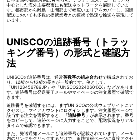
中心とした海外主要都市にも配送ネットワークを展開していま
す。都市部から離島・山間部まで幅広いエリアをカバーし、国際
配送においても多数の提携業者との連携で迅速な輸送を実現して
います。
UNISCOの追跡番号（トラッ
キング番号）の形式と確認方
法
UNISCOの追跡番号は、通常
英数字の組み合わせ
で構成されてお
り、
12桁から16桁
の長さが一般的です。例として、
「UN123456789JP」や「UNSCO20240601XX」などがありま
す。追跡番号は発送完了メールやマイページの注文履歴で確認で
きます。
追跡番号を確認するには、まずUNISCOの公式ウェブサイトにア
クセスし、マイアカウントにログインします。注文履歴ページで
該当する注文を選択すると、
「追跡番号」
が表示されます。番号
をコピーして、追跡ページに入力することで、配送状況をリアル
タイムで確認できます。
また、発送通知メールにも追跡番号が記載されています。メール
内のリンクをクリックするだけで、追跡情報ページに直接アクセ