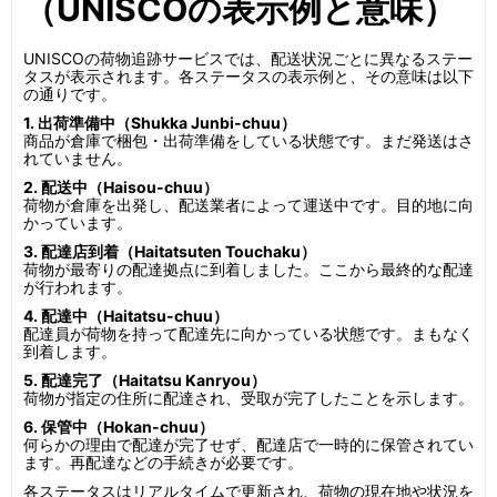
（UNISCOの表示例と意味）
UNISCOの荷物追跡サービスでは、配送状況ごとに異なるステー
タスが表示されます。各ステータスの表示例と、その意味は以下
の通りです。
1. 出荷準備中（Shukka Junbi-chuu）
商品が倉庫で梱包・出荷準備をしている状態です。まだ発送はさ
れていません。
2. 配送中（Haisou-chuu）
荷物が倉庫を出発し、配送業者によって運送中です。目的地に向
かっています。
3. 配達店到着（Haitatsuten Touchaku）
荷物が最寄りの配達拠点に到着しました。ここから最終的な配達
が行われます。
4. 配達中（Haitatsu-chuu）
配達員が荷物を持って配達先に向かっている状態です。まもなく
到着します。
5. 配達完了（Haitatsu Kanryou）
荷物が指定の住所に配達され、受取が完了したことを示します。
6. 保管中（Hokan-chuu）
何らかの理由で配達が完了せず、配達店で一時的に保管されてい
ます。再配達などの手続きが必要です。
各ステータスはリアルタイムで更新され、荷物の現在地や状況を