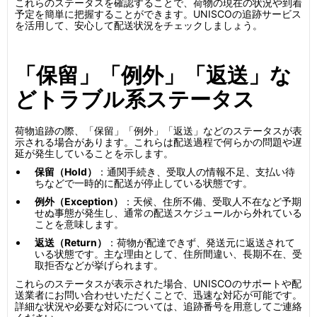
これらのステータスを確認することで、荷物の現在の状況や到着
予定を簡単に把握することができます。UNISCOの追跡サービス
を活用して、安心して配送状況をチェックしましょう。
「保留」「例外」「返送」な
どトラブル系ステータス
荷物追跡の際、「保留」「例外」「返送」などのステータスが表
示される場合があります。これらは配送過程で何らかの問題や遅
延が発生していることを示します。
保留（Hold）
：通関手続き、受取人の情報不足、支払い待
ちなどで一時的に配送が停止している状態です。
例外（Exception）
：天候、住所不備、受取人不在など予期
せぬ事態が発生し、通常の配送スケジュールから外れている
ことを意味します。
返送（Return）
：荷物が配達できず、発送元に返送されて
いる状態です。主な理由として、住所間違い、長期不在、受
取拒否などが挙げられます。
これらのステータスが表示された場合、UNISCOのサポートや配
送業者にお問い合わせいただくことで、迅速な対応が可能です。
詳細な状況や必要な対応については、追跡番号を用意してご連絡