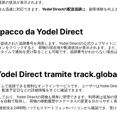
最新の状況が表示されます。
合も迅速に対応できます。
Yodel Directの配送追跡
は、顧客体験を向上
 pacco da Yodel Direct
送時に提供された追跡番号を用意します。Yodel Directの公式ウェブ
タンをクリックすると、荷物の現在地や配達状況が表示されます。また
してリアルタイムで通知を受け取ることも可能です。追跡番号がわからない場
Yodel Direct tramite track.globa
物をリアルタイムで追跡できる便利なオンラインサービスです。ユーザーはYodel Dir
、配達予定日などの詳細情報をすぐに確認できます。
おり、Yodel Directの荷物も簡単に管理できます。利用者は追加
追跡データを自動で取得し、荷物の移動履歴やステータスの変更を分かりやすく
 Directの配達状況を24時間いつでもスマートフォンやパソコンから確認で