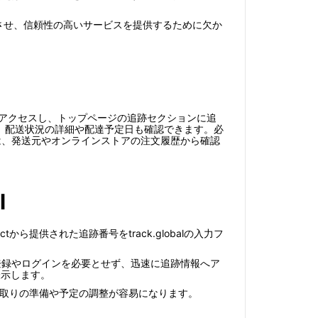
させ、信頼性の高いサービスを提供するために欠か
サイトにアクセスし、トップページの追跡セクションに追
、配送状況の詳細や配達予定日も確認できます。必
合は、発送元やオンラインストアの注文履歴から確認
l
ectから提供された追跡番号をtrack.globalの入力フ
の登録やログインを必要とせず、迅速に追跡情報へア
表示します。
き、受け取りの準備や予定の調整が容易になります。