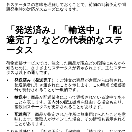
各ステータスの意味を理解しておくことで、荷物の到着予定や問
題発生時の対応がスムーズになります。
「発送済み」「輸送中」「配
達完了」などの代表的なステ
ータス
荷物追跡サービスでは、注文した商品が現在どの段階にあるかを
知るために、さまざまなステータスが表示されます。主なステー
タスは以下の通りです。
発送済み（発送完了）
：ご注文の商品が倉庫から出荷され、
配送業者に引き渡されたことを示します。この時点で追跡番
号が発行されることが一般的です。
輸送中
：商品が配送業者によって運搬されている途中である
ことを表します。国内外の配送拠点を経由する場合もあり、
複数回ステータスが更新されることがあります。
配達完了
：商品が指定された住所に無事届けられたことを意
味します。受取人がサインした場合、その情報も表示される
ことがあります。
これら以外にも、「配達予定」「保管中」「持ち戻り」などのス