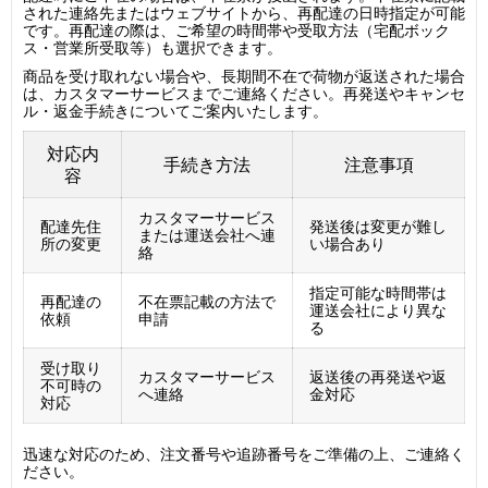
された連絡先またはウェブサイトから、再配達の日時指定が可能
です。再配達の際は、ご希望の時間帯や受取方法（宅配ボック
ス・営業所受取等）も選択できます。
商品を受け取れない場合や、長期間不在で荷物が返送された場合
は、カスタマーサービスまでご連絡ください。再発送やキャンセ
ル・返金手続きについてご案内いたします。
対応内
手続き方法
注意事項
容
カスタマーサービス
配達先住
発送後は変更が難し
または運送会社へ連
所の変更
い場合あり
絡
指定可能な時間帯は
再配達の
不在票記載の方法で
運送会社により異な
依頼
申請
る
受け取り
カスタマーサービス
返送後の再発送や返
不可時の
へ連絡
金対応
対応
迅速な対応のため、注文番号や追跡番号をご準備の上、ご連絡く
ださい。