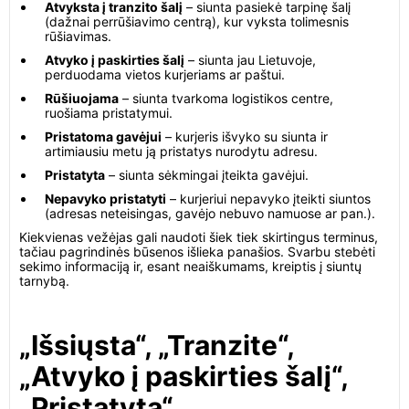
Atvyksta į tranzito šalį
– siunta pasiekė tarpinę šalį
(dažnai perrūšiavimo centrą), kur vyksta tolimesnis
rūšiavimas.
Atvyko į paskirties šalį
– siunta jau Lietuvoje,
perduodama vietos kurjeriams ar paštui.
Rūšiuojama
– siunta tvarkoma logistikos centre,
ruošiama pristatymui.
Pristatoma gavėjui
– kurjeris išvyko su siunta ir
artimiausiu metu ją pristatys nurodytu adresu.
Pristatyta
– siunta sėkmingai įteikta gavėjui.
Nepavyko pristatyti
– kurjeriui nepavyko įteikti siuntos
(adresas neteisingas, gavėjo nebuvo namuose ar pan.).
Kiekvienas vežėjas gali naudoti šiek tiek skirtingus terminus,
tačiau pagrindinės būsenos išlieka panašios. Svarbu stebėti
sekimo informaciją ir, esant neaiškumams, kreiptis į siuntų
tarnybą.
„Išsiųsta“, „Tranzite“,
„Atvyko į paskirties šalį“,
„Pristatyta“