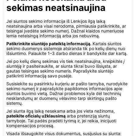
sekimas neatsinaujina
Jei siuntos sekimo informacija iš Lenkijos ilgą laiką
neatsinaujina arba visai nerodoma, pirmiausia patikrinkite, ar
teisingai įvedėte sekimo numerį. Dažnai klaidos numeriuose
lemia neteisingą informaciją arba jos nebuvimą.
Patikrinkite siuntėjo pateiktą informaciją.
Kartais siuntos
sekimo duomenys sistemoje atsiranda tik po kelių dienų nuo
išsiuntimo. Palaukite 1–3 darbo dienas ir bandykite dar kartą.
Jei po kelių dienų sekimas vis tiek neatsinaujina,
kreipkitės į
siuntėją
ir pasiteiraukite, ar siunta tikrai buvo išsiųsta, ar
gautas teisingas sekimo numeris. Paprašykite siuntėjo
patikrinti informaciją savo pusėje.
Susisiekite su pasirinktu kurjeriu ar pašto tarnyba, nurodykite
sekimo numerį ir paprašykite papildomos informacijos apie
siuntos buvimo vietą. Dažnai problemos kyla dėl techninių
nesklandumų ar duomenų vėlavimo tarp skirtingų pašto
sistemų.
Jei siunta ilgą laiką nesekama arba jos vieta nežinoma,
pateikite oficialų užklausimą
arba pretenziją siuntų
tarnyboje. Tai padės pradėti tyrimą ir, jei reikia, inicijuoti
kompensacijos procesą.
Visada išsaugokite visus dokumentus, susijusius su siunta: