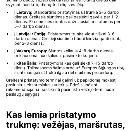
svyruoti nuo kelių dienų iki kelių savaičių.
Į Lietuvą:
Standartinis pristatymas užtrunka 2–5 darbo
dienas. Greitasis siuntimas gali pasiekti gavėją per 1–2
dienas. Ekonominės siuntos dažniausiai pristatomos per
5–7 darbo dienas.
Į Latviją ir Estiją:
Pristatymas trunka vidutiniškai 3–6
darbo dienas. Greitieji siuntimo būdai leidžia gauti siuntą
per 2–3 dienas.
Į Vakarų Europą:
Siuntos keliauja 4–8 darbo dienas,
priklausomai nuo šalies ir pasirinkto kurjerio.
Į kitas šalis:
Pristatymo laikas gali siekti 7–15 darbo
dienų. Tolimesnėms šalims arba už Europos Sąjungos ribų
siuntimas gali užtrukti ilgiau dėl muitinės procedūrų.
Greitesni pristatymo terminai galimi už papildomą mokestį,
pasirinkus ekspresinius kurjerius. Prieš siunčiant
rekomenduojama pasitikrinti pasirinkto vežėjo terminus ir
paslaugų sąlygas.
Kas lemia pristatymo
trukmę: vežėjas, maršrutas,