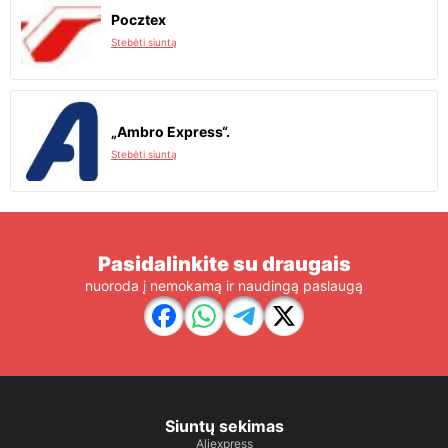
Pocztex
Stebėti siuntą
„Ambro Express“.
Stebėti siuntą
Pasidalinkite su draugais
nuoroda į nemokamą ir naudingą paslaugą
Siuntų sekimas
Aliexpress