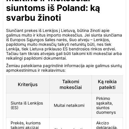
siuntoms iš Poland: ką
svarbu žinoti
Siunčiant prekes iš Lenkijos į Lietuvą, būtina žinoti apie
galimus muito ir kitus importo mokesčius. Jei siunta siunčiama
iš Europos Sąjungos šalies narės, šiuo atveju – Lenkijos,
papildomų muito mokesčių taikyti neturėtų būti, nes tiek
Lenkija, tiek Lietuva priklauso ES bendrosios rinkos erdvei.
Tačiau tam tikrais atvejais gali būti taikomi kiti mokesčiai arba
reikalingi papildomi dokumentai.
Žemiau pateikiama pagrindinė informacija apie galimus siuntų
apmokestinimus ir reikalavimus:
Taikomi
Ką reikia
Kriterijus
mokesčiai
pateikti
Pirkimo
Siunta iš Lenkijos
sąskaita,
Muitai netaikomi
(ES)
siuntos
duomenys
Prekės, kurioms
Akcizo
taikomi akcizai
deklaracija,