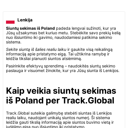
Lenkija
Siuntų sekimas iš Poland
padeda lengvai sužinoti, kur yra
Jūsų užsakymas bet kuriuo metu. Stebėkite savo prekių kelią
nuo išsiuntimo iki gavimo, naudodamiesi patikima sekimo
sistema.
Sekite siuntą iš šalies realiu laiku
ir gaukite visą reikalingą
informaciją apie pristatymo eigą. Tai užtikrina ramybę ir
leidžia tiksliai planuoti siuntos atsiėmimą.
Pasirinkite efektyvų sprendimą – naudokitės siuntų sekimo
paslauga ir visuomet žinokite, kur yra Jūsų siunta iš Lenkijos.
Kaip veikia siuntų sekimas
iš Poland per Track.Global
Track.Global suteikia galimybę stebėti siuntas iš Lenkijos
realiu laiku, naudojant unikalų siuntos numerį. Ši sistema
leidžia gauti tikslią informaciją apie siuntos buvimo vietą ir
judėjimo eigą nuo išsiuntimo iki pristatymo.