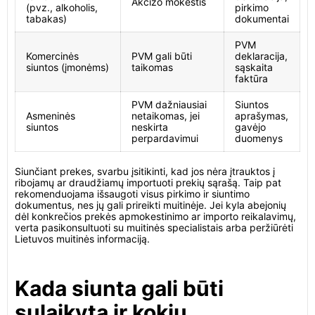
Akcizo mokestis
(pvz., alkoholis,
pirkimo
tabakas)
dokumentai
PVM
Komercinės
PVM gali būti
deklaracija,
siuntos (įmonėms)
taikomas
sąskaita
faktūra
PVM dažniausiai
Siuntos
Asmeninės
netaikomas, jei
aprašymas,
siuntos
neskirta
gavėjo
perpardavimui
duomenys
Siunčiant prekes, svarbu įsitikinti, kad jos nėra įtrauktos į
ribojamų ar draudžiamų importuoti prekių sąrašą. Taip pat
rekomenduojama išsaugoti visus pirkimo ir siuntimo
dokumentus, nes jų gali prireikti muitinėje. Jei kyla abejonių
dėl konkrečios prekės apmokestinimo ar importo reikalavimų,
verta pasikonsultuoti su muitinės specialistais arba peržiūrėti
Lietuvos muitinės informaciją.
Kada siunta gali būti
sulaikyta ir kokių