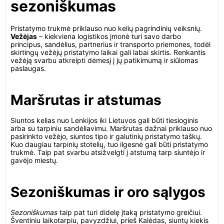
sezoniškumas
Pristatymo trukmė priklauso nuo kelių pagrindinių veiksnių.
Vežėjas
– kiekviena logistikos įmonė turi savo darbo
principus, sandėlius, partnerius ir transporto priemones, todėl
skirtingų vežėjų pristatymo laikai gali labai skirtis. Renkantis
vežėją svarbu atkreipti dėmesį į jų patikimumą ir siūlomas
paslaugas.
Maršrutas ir atstumas
Siuntos kelias nuo Lenkijos iki Lietuvos gali būti tiesioginis
arba su tarpiniu sandėliavimu. Maršrutas dažnai priklauso nuo
pasirinkto vežėjo, siuntos tipo ir galutinių pristatymo taškų.
Kuo daugiau tarpinių stotelių, tuo ilgesnė gali būti pristatymo
trukmė. Taip pat svarbu atsižvelgti į atstumą tarp siuntėjo ir
gavėjo miestų.
Sezoniškumas ir oro sąlygos
Sezoniškumas
taip pat turi didelę įtaką pristatymo greičiui.
Šventiniu laikotarpiu, pavyzdžiui, prieš Kalėdas, siuntų kiekis