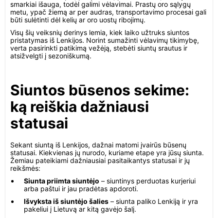
smarkiai išauga, todėl galimi vėlavimai. Prastų oro sąlygų
metu, ypač žiemą ar per audras, transportavimo procesai gali
būti sulėtinti dėl kelių ar oro uostų ribojimų.
Visų šių veiksnių derinys lemia, kiek laiko užtruks siuntos
pristatymas iš Lenkijos. Norint sumažinti vėlavimų tikimybę,
verta pasirinkti patikimą vežėją, stebėti siuntų srautus ir
atsižvelgti į sezoniškumą.
Siuntos būsenos sekime:
ką reiškia dažniausi
statusai
Sekant siuntą iš Lenkijos, dažnai matomi įvairūs būsenų
statusai. Kiekvienas jų nurodo, kuriame etape yra jūsų siunta.
Žemiau pateikiami dažniausiai pasitaikantys statusai ir jų
reikšmės:
Siunta priimta siuntėjo
– siuntinys perduotas kurjeriui
arba paštui ir jau pradėtas apdoroti.
Išvyksta iš siuntėjo šalies
– siunta paliko Lenkiją ir yra
pakeliui į Lietuvą ar kitą gavėjo šalį.