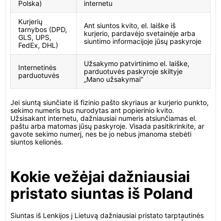
Polska)
internetu
Kurjerių
Ant siuntos kvito, el. laiške iš
tarnybos (DPD,
kurjerio, pardavėjo svetainėje arba
GLS, UPS,
siuntimo informacijoje jūsų paskyroje
FedEx, DHL)
Užsakymo patvirtinimo el. laiške,
Internetinės
parduotuvės paskyroje skiltyje
parduotuvės
„Mano užsakymai“
Jei siuntą siunčiate iš fizinio pašto skyriaus ar kurjerio punkto,
sekimo numeris bus nurodytas ant popierinio kvito.
Užsisakant internetu, dažniausiai numeris atsiunčiamas el.
paštu arba matomas jūsų paskyroje. Visada pasitikrinkite, ar
gavote sekimo numerį, nes be jo nebus įmanoma stebėti
siuntos kelionės.
Kokie vežėjai dažniausiai
pristato siuntas iš Poland
Siuntas iš Lenkijos į Lietuvą dažniausiai pristato tarptautinės