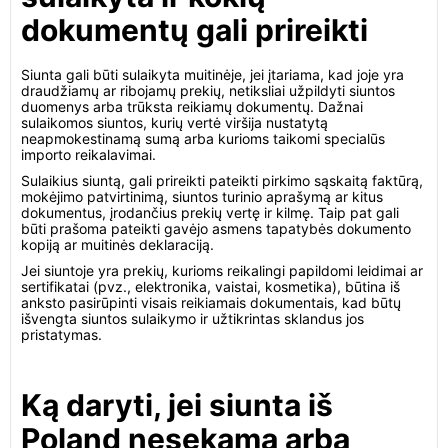
dokumentų gali prireikti
Siunta gali būti sulaikyta muitinėje, jei įtariama, kad joje yra
draudžiamų ar ribojamų prekių, netiksliai užpildyti siuntos
duomenys arba trūksta reikiamų dokumentų. Dažnai
sulaikomos siuntos, kurių vertė viršija nustatytą
neapmokestinamą sumą arba kurioms taikomi specialūs
importo reikalavimai.
Sulaikius siuntą, gali prireikti pateikti pirkimo sąskaitą faktūrą,
mokėjimo patvirtinimą, siuntos turinio aprašymą ar kitus
dokumentus, įrodančius prekių vertę ir kilmę. Taip pat gali
būti prašoma pateikti gavėjo asmens tapatybės dokumento
kopiją ar muitinės deklaraciją.
Jei siuntoje yra prekių, kurioms reikalingi papildomi leidimai ar
sertifikatai (pvz., elektronika, vaistai, kosmetika), būtina iš
anksto pasirūpinti visais reikiamais dokumentais, kad būtų
išvengta siuntos sulaikymo ir užtikrintas sklandus jos
pristatymas.
Ką daryti, jei siunta iš
Poland nesekama arba