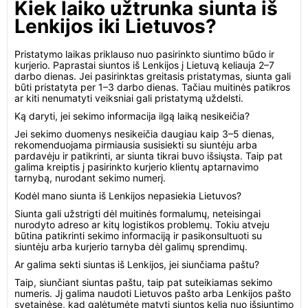
Kiek laiko užtrunka siunta iš
Lenkijos iki Lietuvos?
Pristatymo laikas priklauso nuo pasirinkto siuntimo būdo ir
kurjerio. Paprastai siuntos iš Lenkijos į Lietuvą keliauja 2–7
darbo dienas. Jei pasirinktas greitasis pristatymas, siunta gali
būti pristatyta per 1–3 darbo dienas. Tačiau muitinės patikros
ar kiti nenumatyti veiksniai gali pristatymą uždelsti.
Ką daryti, jei sekimo informacija ilgą laiką nesikeičia?
Jei sekimo duomenys nesikeičia daugiau kaip 3–5 dienas,
rekomenduojama pirmiausia susisiekti su siuntėju arba
pardavėju ir patikrinti, ar siunta tikrai buvo išsiųsta. Taip pat
galima kreiptis į pasirinkto kurjerio klientų aptarnavimo
tarnybą, nurodant sekimo numerį.
Kodėl mano siunta iš Lenkijos nepasiekia Lietuvos?
Siunta gali užstrigti dėl muitinės formalumų, neteisingai
nurodyto adreso ar kitų logistikos problemų. Tokiu atveju
būtina patikrinti sekimo informaciją ir pasikonsultuoti su
siuntėju arba kurjerio tarnyba dėl galimų sprendimų.
Ar galima sekti siuntas iš Lenkijos, jei siunčiama paštu?
Taip, siunčiant siuntas paštu, taip pat suteikiamas sekimo
numeris. Jį galima naudoti Lietuvos pašto arba Lenkijos pašto
svetainėse, kad galėtumėte matyti siuntos kelią nuo išsiuntimo