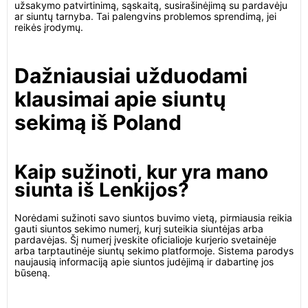
užsakymo patvirtinimą, sąskaitą, susirašinėjimą su pardavėju
ar siuntų tarnyba. Tai palengvins problemos sprendimą, jei
reikės įrodymų.
Dažniausiai užduodami
klausimai apie siuntų
sekimą iš Poland
Kaip sužinoti, kur yra mano
siunta iš Lenkijos?
Norėdami sužinoti savo siuntos buvimo vietą, pirmiausia reikia
gauti siuntos sekimo numerį, kurį suteikia siuntėjas arba
pardavėjas. Šį numerį įveskite oficialioje kurjerio svetainėje
arba tarptautinėje siuntų sekimo platformoje. Sistema parodys
naujausią informaciją apie siuntos judėjimą ir dabartinę jos
būseną.