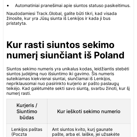
Automatiniai pranešimai apie siuntos statuso pasikeitimus.
Naudodamiesi Track.Global, galite būti tikri, kad visada
žinosite, kur yra Jūsų siunta iš Lenkijos ir kada ji bus
pristatyta.
Kur rasti siuntos sekimo
numerį siunčiant iš Poland
Siuntos sekimo numeris yra unikalus kodas, leidžiantis stebėti
siuntos judėjimą nuo išsiuntimo iki gavimo. Šis numeris
suteikiamas kiekvienai siuntai, siunčiamai iš Lenkijos,
nepriklausomai nuo pasirinkto kurjerio ar pašto paslaugų
teikėjo. Kad galėtumėte sekti savo siuntą, svarbu žinoti, kur šį
numerį rasti.
Kurjeris /
Siuntimo
Kur ieškoti sekimo numerio
būdas
Lenkijos paštas
Ant siuntos kvito, kurį gaunate
(Poczta
pašte, arba el. laiške, jei užsakėte