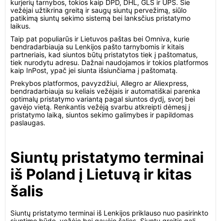
kurjerių tarnybos, tokios kaip DPD, DHL, GLS ir UPS. Šie
vežėjai užtikrina greitą ir saugų siuntų pervežimą, siūlo
patikimą siuntų sekimo sistemą bei lanksčius pristatymo
laikus.
Taip pat populiarūs ir Lietuvos paštas bei Omniva, kurie
bendradarbiauja su Lenkijos pašto tarnybomis ir kitais
partneriais, kad siuntos būtų pristatytos tiek į paštomatus,
tiek nurodytu adresu. Dažnai naudojamos ir tokios platformos
kaip InPost, ypač jei siunta išsiunčiama į paštomatą.
Prekybos platformos, pavyzdžiui, Allegro ar Aliexpress,
bendradarbiauja su keliais vežėjais ir automatiškai parenka
optimalų pristatymo variantą pagal siuntos dydį, svorį bei
gavėjo vietą. Renkantis vežėją svarbu atkreipti dėmesį į
pristatymo laiką, siuntos sekimo galimybes ir papildomas
paslaugas.
Siuntų pristatymo terminai
iš Poland į Lietuvą ir kitas
šalis
Siuntų pristatymo terminai iš Lenkijos priklauso nuo pasirinkto
siuntimo būdo, vežėjo bei gavėjo šalies. Siuntų greitis gali