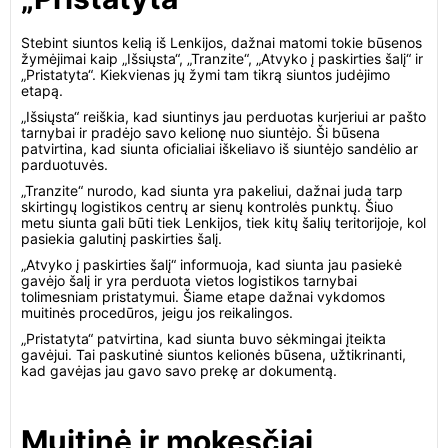
Stebint siuntos kelią iš Lenkijos, dažnai matomi tokie būsenos
žymėjimai kaip „Išsiųsta“, „Tranzite“, „Atvyko į paskirties šalį“ ir
„Pristatyta“. Kiekvienas jų žymi tam tikrą siuntos judėjimo
etapą.
„Išsiųsta“ reiškia, kad siuntinys jau perduotas kurjeriui ar pašto
tarnybai ir pradėjo savo kelionę nuo siuntėjo. Ši būsena
patvirtina, kad siunta oficialiai iškeliavo iš siuntėjo sandėlio ar
parduotuvės.
„Tranzite“ nurodo, kad siunta yra pakeliui, dažnai juda tarp
skirtingų logistikos centrų ar sienų kontrolės punktų. Šiuo
metu siunta gali būti tiek Lenkijos, tiek kitų šalių teritorijoje, kol
pasiekia galutinį paskirties šalį.
„Atvyko į paskirties šalį“ informuoja, kad siunta jau pasiekė
gavėjo šalį ir yra perduota vietos logistikos tarnybai
tolimesniam pristatymui. Šiame etape dažnai vykdomos
muitinės procedūros, jeigu jos reikalingos.
„Pristatyta“ patvirtina, kad siunta buvo sėkmingai įteikta
gavėjui. Tai paskutinė siuntos kelionės būsena, užtikrinanti,
kad gavėjas jau gavo savo prekę ar dokumentą.
Muitinė ir mokesčiai