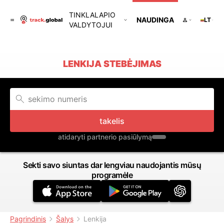
TINKLALAPIO
NAUDINGA
LT
VALDYTOJUI
LENKIJA STEBĖJIMAS
takelis
atidaryti partnerio pasiūlymą
Sekti savo siuntas dar lengviau naudojantis mūsų
programėle
Pagrindinis
Šalys
Lenkija