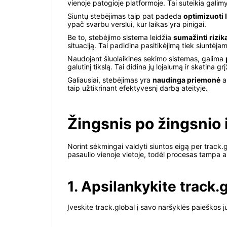
vienoje patogioje platformoje. Tai suteikia galimy
Siuntų stebėjimas taip pat padeda
optimizuoti 
ypač svarbu verslui, kur laikas yra pinigai.
Be to, stebėjimo sistema leidžia
sumažinti rizik
situaciją. Tai padidina pasitikėjimą tiek siuntėja
Naudojant šiuolaikines sekimo sistemas, galima
galutinį tikslą. Tai didina jų lojalumą ir skatina grįž
Galiausiai, stebėjimas yra
naudinga priemonė
an
taip užtikrinant efektyvesnį darbą ateityje.
Žingsnis po žingsnio i
Norint sėkmingai valdyti siuntos eigą per track.gl
pasaulio vienoje vietoje, todėl procesas tampa a
1. Apsilankykite track.
Įveskite track.global į savo naršyklės paieškos ju