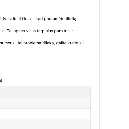
Įveskite jį tiksliai, kad gautumėte tikslią
ią. Tai apima visus tarpinius punktus ir
meris. Jei problema išlieka, galite kreiptis į
间。