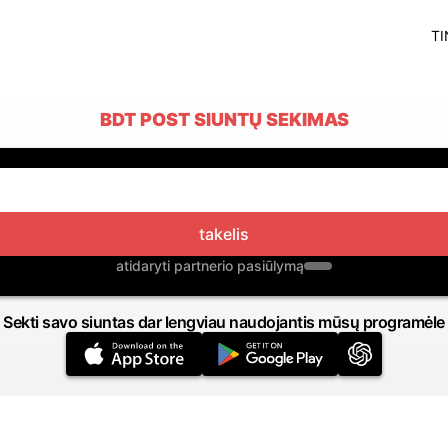
TI
BDT POST SIUNTŲ SEKIMAS
takelis
atidaryti partnerio pasiūlymą
Sekti savo siuntas dar lengviau naudojantis mūsų programėle