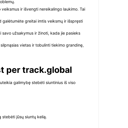
problemų.
o veiksmus ir išvengti nereikalingo laukimo. Tai
d galėtumėte greitai imtis veiksmų ir išspręsti
ti savo užsakymus ir žinoti, kada jie pasieks
ilpnąsias vietas ir tobulinti tiekimo grandinę,
t per track.global
uteikia galimybę stebėti siuntinius iš viso
 stebėti jūsų siuntų kelią.