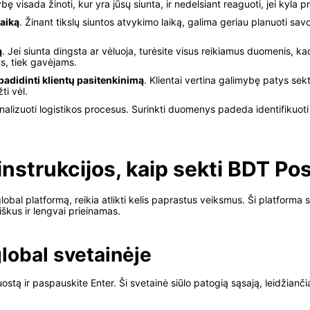
bę visada žinoti, kur yra jūsų siunta, ir nedelsiant reaguoti, jei kyla 
laiką
. Žinant tikslų siuntos atvykimo laiką, galima geriau planuoti sav
ą
. Jei siunta dingsta ar vėluoja, turėsite visus reikiamus duomenis, ka
ms, tiek gavėjams.
padidinti klientų pasitenkinimą
. Klientai vertina galimybę patys sek
ti vėl.
alizuoti logistikos procesus. Surinkti duomenys padeda identifikuoti s
nstrukcijos, kaip sekti BDT Pos
obal platformą, reikia atlikti kelis paprastus veiksmus. Ši platforma s
iškus ir lengvai prieinamas.
global svetainėje
ostą ir paspauskite Enter. Ši svetainė siūlo patogią sąsają, leidžiančią