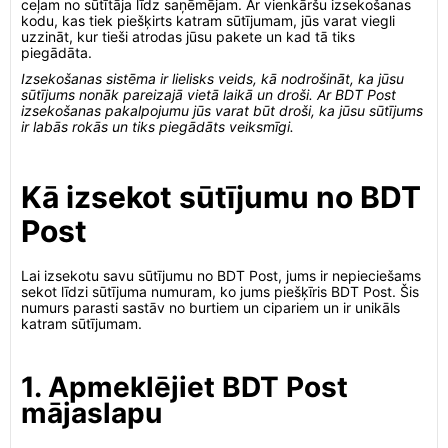
ceļam no sūtītāja līdz saņēmējam. Ar vienkāršu izsekošanas
kodu, kas tiek piešķirts katram sūtījumam, jūs varat viegli
uzzināt, kur tieši atrodas jūsu pakete un kad tā tiks
piegādāta.
Izsekošanas sistēma ir lielisks veids, kā nodrošināt, ka jūsu
sūtījums nonāk pareizajā vietā laikā un droši. Ar BDT Post
izsekošanas pakalpojumu jūs varat būt droši, ka jūsu sūtījums
ir labās rokās un tiks piegādāts veiksmīgi.
Kā izsekot sūtījumu no BDT
Post
Lai izsekotu savu sūtījumu no BDT Post, jums ir nepieciešams
sekot līdzi sūtījuma numuram, ko jums piešķīris BDT Post. Šis
numurs parasti sastāv no burtiem un cipariem un ir unikāls
katram sūtījumam.
1. Apmeklējiet BDT Post
mājaslapu