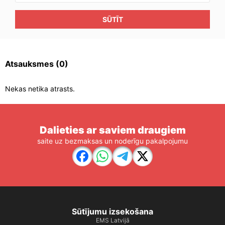
SŪTĪT
Atsauksmes
(0)
Nekas netika atrasts.
Dalieties ar saviem draugiem
saite uz bezmaksas un noderīgu pakalpojumu
Sūtījumu izsekošana
EMS Latvijā