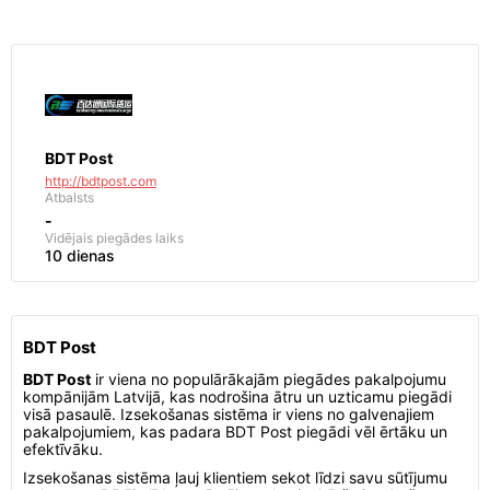
BDT Post
http://bdtpost.com
Atbalsts
-
Vidējais piegādes laiks
10 dienas
BDT Post
BDT Post
ir viena no populārākajām piegādes pakalpojumu
kompānijām Latvijā, kas nodrošina ātru un uzticamu piegādi
visā pasaulē. Izsekošanas sistēma ir viens no galvenajiem
pakalpojumiem, kas padara BDT Post piegādi vēl ērtāku un
efektīvāku.
Izsekošanas sistēma ļauj klientiem sekot līdzi savu sūtījumu