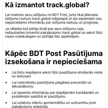
Kā izmantot track.global?
Lai izsekotu savu sūtījumu no BDT Post, jums tikai jāievada
sūtījuma numurs track.global mājaslapā un jūs saņemsiet visu
nepieciešamo informāciju par sūtījuma statusu un progresa.
Ja vēlaties būt pilnīgi droši par savu sūtījumu ceļu,
nešaubieties izmantot pakalpojumu track.global un sekot līdzi
visam notiekošajam no sūtītāja līdz saņēmējam.
Kāpēc BDT Post Pasūtījuma
izsekošana ir nepieciešama
Lai būtu iespējams sekot līdzi pasūtījuma atrašanās vietai
un statusam
Lai nodrošinātu pasūtījuma piegādes precizitāti un
laikusnākumu
Lai saņemtu informāciju par iespējamām kavēšanām un
problēmām saistībā ar pasūtījumu
Lai uzlabotu klientu apmierinātību un uzticamību pret
pakalpojumu sniedzēju