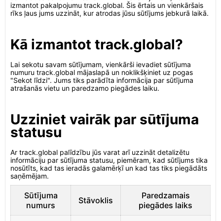
izmantot pakalpojumu track.global. Šis ērtais un vienkāršais
rīks ļaus jums uzzināt, kur atrodas jūsu sūtījums jebkurā laikā.
Kā izmantot track.global?
Lai sekotu savam sūtījumam, vienkārši ievadiet sūtījuma
numuru track.global mājaslapā un noklikšķiniet uz pogas
"Sekot līdzi". Jums tiks parādīta informācija par sūtījuma
atrašanās vietu un paredzamo piegādes laiku.
Uzziniet vairāk par sūtījuma
statusu
Ar track.global palīdzību jūs varat arī uzzināt detalizētu
informāciju par sūtījuma statusu, piemēram, kad sūtījums tika
nosūtīts, kad tas ieradās galamērķī un kad tas tiks piegādāts
saņēmējam.
Sūtījuma
Paredzamais
Stāvoklis
numurs
piegādes laiks