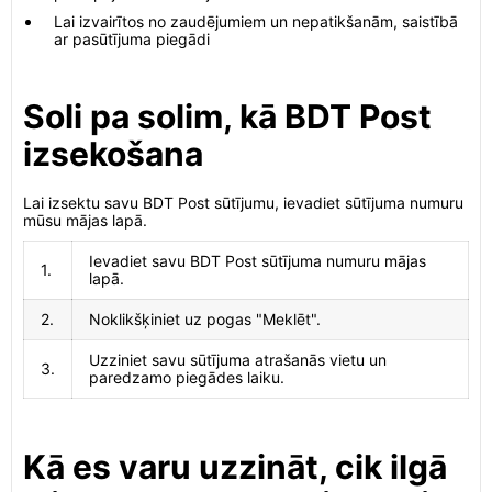
Lai izvairītos no zaudējumiem un nepatikšanām, saistībā
ar pasūtījuma piegādi
Soli pa solim, kā BDT Post
izsekošana
Lai izsektu savu BDT Post sūtījumu, ievadiet sūtījuma numuru
mūsu mājas lapā.
Ievadiet savu BDT Post sūtījuma numuru mājas
1.
lapā.
2.
Noklikšķiniet uz pogas "Meklēt".
Uzziniet savu sūtījuma atrašanās vietu un
3.
paredzamo piegādes laiku.
Kā es varu uzzināt, cik ilgā