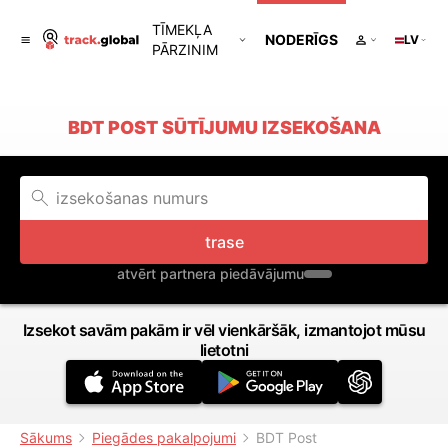
TĪMEKĻA
NODERĪGS
LV
PĀRZINIM
BDT POST SŪTĪJUMU IZSEKOŠANA
trase
atvērt partnera piedāvājumu
Izsekot savām pakām ir vēl vienkāršāk, izmantojot mūsu
lietotni
Sākums
Piegādes pakalpojumi
BDT Post