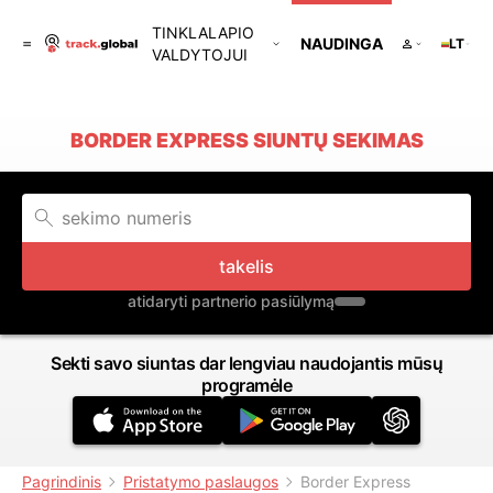
TINKLALAPIO
NAUDINGA
LT
VALDYTOJUI
BORDER EXPRESS SIUNTŲ SEKIMAS
takelis
atidaryti partnerio pasiūlymą
Sekti savo siuntas dar lengviau naudojantis mūsų
programėle
Pagrindinis
Pristatymo paslaugos
Border Express