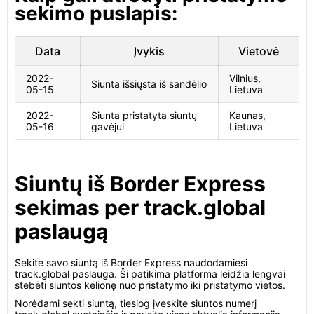
sekimo puslapis:
Data
Įvykis
Vietovė
2022-
Vilnius,
Siunta išsiųsta iš sandėlio
05-15
Lietuva
2022-
Siunta pristatyta siuntų
Kaunas,
05-16
gavėjui
Lietuva
Siuntų iš Border Express
sekimas per track.global
paslaugą
Sekite savo siuntą iš Border Express naudodamiesi
track.global paslauga. Ši patikima platforma leidžia lengvai
stebėti siuntos kelionę nuo pristatymo iki pristatymo vietos.
Norėdami sekti siuntą, tiesiog įveskite siuntos numerį