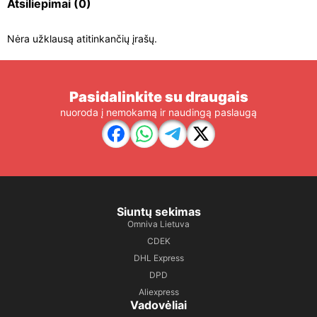
Atsiliepimai
(0)
Nėra užklausą atitinkančių įrašų.
Pasidalinkite su draugais
nuoroda į nemokamą ir naudingą paslaugą
Siuntų sekimas
Omniva Lietuva
CDEK
DHL Express
DPD
Aliexpress
Vadovėliai