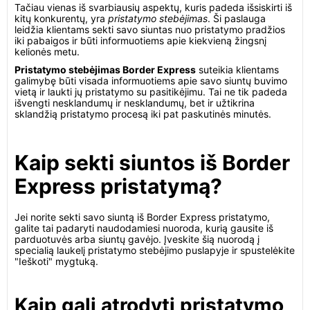
Tačiau vienas iš svarbiausių aspektų, kuris padeda išsiskirti iš
kitų konkurentų, yra
pristatymo stebėjimas
. Ši paslauga
leidžia klientams sekti savo siuntas nuo pristatymo pradžios
iki pabaigos ir būti informuotiems apie kiekvieną žingsnį
kelionės metu.
Pristatymo stebėjimas Border Express
suteikia klientams
galimybę būti visada informuotiems apie savo siuntų buvimo
vietą ir laukti jų pristatymo su pasitikėjimu. Tai ne tik padeda
išvengti nesklandumų ir nesklandumų, bet ir užtikrina
sklandžią pristatymo procesą iki pat paskutinės minutės.
Kaip sekti siuntos iš Border
Express pristatymą?
Jei norite sekti savo siuntą iš Border Express pristatymo,
galite tai padaryti naudodamiesi nuoroda, kurią gausite iš
parduotuvės arba siuntų gavėjo. Įveskite šią nuorodą į
specialią laukelį pristatymo stebėjimo puslapyje ir spustelėkite
"Ieškoti" mygtuką.
Kaip gali atrodyti pristatymo