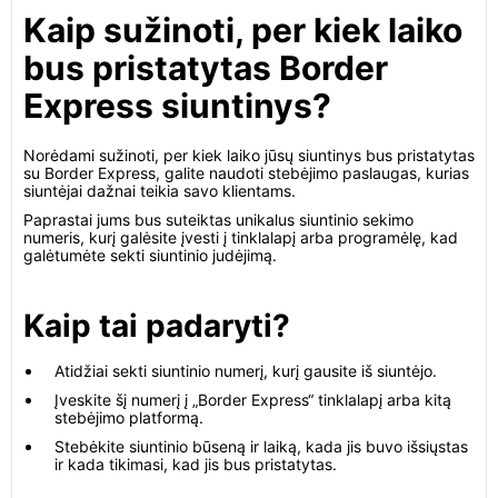
Kaip sužinoti, per kiek laiko
bus pristatytas Border
Express siuntinys?
Norėdami sužinoti, per kiek laiko jūsų siuntinys bus pristatytas
su Border Express, galite naudoti stebėjimo paslaugas, kurias
siuntėjai dažnai teikia savo klientams.
Paprastai jums bus suteiktas unikalus siuntinio sekimo
numeris, kurį galėsite įvesti į tinklalapį arba programėlę, kad
galėtumėte sekti siuntinio judėjimą.
Kaip tai padaryti?
Atidžiai sekti siuntinio numerį, kurį gausite iš siuntėjo.
Įveskite šį numerį į „Border Express“ tinklalapį arba kitą
stebėjimo platformą.
Stebėkite siuntinio būseną ir laiką, kada jis buvo išsiųstas
ir kada tikimasi, kad jis bus pristatytas.