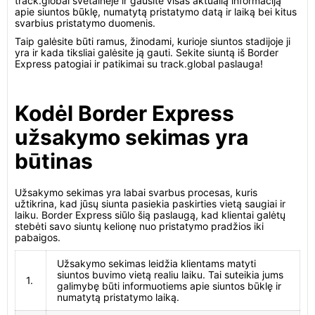
track.global svetainėje ir gausite visas aktualią informaciją
apie siuntos būklę, numatytą pristatymo datą ir laiką bei kitus
svarbius pristatymo duomenis.
Taip galėsite būti ramus, žinodami, kurioje siuntos stadijoje ji
yra ir kada tiksliai galėsite ją gauti. Sekite siuntą iš Border
Express patogiai ir patikimai su track.global paslauga!
Kodėl Border Express
užsakymo sekimas yra
būtinas
Užsakymo sekimas yra labai svarbus procesas, kuris
užtikrina, kad jūsų siunta pasiekia paskirties vietą saugiai ir
laiku. Border Express siūlo šią paslaugą, kad klientai galėtų
stebėti savo siuntų kelionę nuo pristatymo pradžios iki
pabaigos.
Užsakymo sekimas leidžia klientams matyti
siuntos buvimo vietą realiu laiku. Tai suteikia jums
1.
galimybę būti informuotiems apie siuntos būklę ir
numatytą pristatymo laiką.