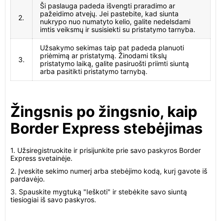
Ši paslauga padeda išvengti praradimo ar
pažeidimo atvejų. Jei pastebite, kad siunta
2.
nukrypo nuo numatyto kelio, galite nedelsdami
imtis veiksmų ir susisiekti su pristatymo tarnyba.
Užsakymo sekimas taip pat padeda planuoti
priėmimą ar pristatymą. Žinodami tikslų
3.
pristatymo laiką, galite pasiruošti priimti siuntą
arba pasitikti pristatymo tarnybą.
Žingsnis po žingsnio, kaip
Border Express stebėjimas
1. Užsiregistruokite ir prisijunkite prie savo paskyros Border
Express svetainėje.
2. Įveskite sekimo numerį arba stebėjimo kodą, kurį gavote iš
pardavėjo.
3. Spauskite mygtuką "Ieškoti" ir stebėkite savo siuntą
tiesiogiai iš savo paskyros.