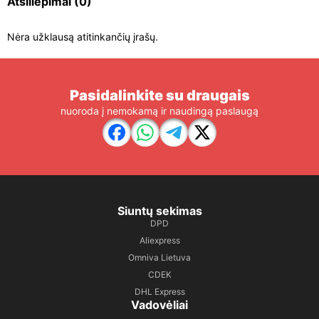
Atsiliepimai
(0)
Nėra užklausą atitinkančių įrašų.
Pasidalinkite su draugais
nuoroda į nemokamą ir naudingą paslaugą
Siuntų sekimas
DPD
Aliexpress
Omniva Lietuva
CDEK
DHL Express
Vadovėliai