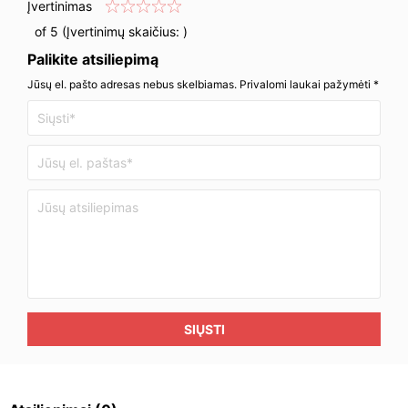
Įvertinimas
of 5 (Įvertinimų skaičius:
)
Palikite atsiliepimą
Jūsų el. pašto adresas nebus skelbiamas. Privalomi laukai pažymėti *
SIŲSTI