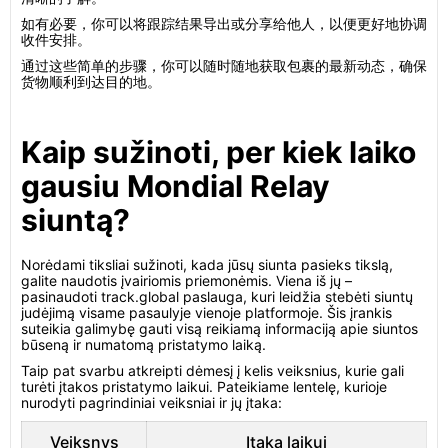
如有必要，你可以将跟踪结果导出或分享给他人，以便更好地协调
收件安排。
通过这些简单的步骤，你可以随时随地获取包裹的最新动态，确保
货物顺利到达目的地。
Kaip sužinoti, per kiek laiko
gausiu Mondial Relay
siuntą?
Norėdami tiksliai sužinoti, kada jūsų siunta pasieks tikslą,
galite naudotis įvairiomis priemonėmis. Viena iš jų –
pasinaudoti track.global paslauga, kuri leidžia stebėti siuntų
judėjimą visame pasaulyje vienoje platformoje. Šis įrankis
suteikia galimybę gauti visą reikiamą informaciją apie siuntos
būseną ir numatomą pristatymo laiką.
Taip pat svarbu atkreipti dėmesį į kelis veiksnius, kurie gali
turėti įtakos pristatymo laikui. Pateikiame lentelę, kurioje
nurodyti pagrindiniai veiksniai ir jų įtaka:
Veiksnys
Įtaka laikui