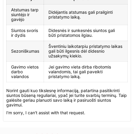
Atstumas tarp
Didėjantis atstumas gali prailginti
siuntėjo ir
pristatymo laiką.
gavėjo
Siuntos svoris
Didesnės ir sunkesnės siuntos gali
ir dydis
būti pristatomos ilgiau.
Šventiniu laikotarpiu pristatymo laikas
Sezoniškumas
gali būti ilgesnis dėl didesnio
užsakymų kiekio.
Gavimo vietos
Jei gavimo vieta dirba ribotomis
darbo
valandomis, tai gali paveikti
valandos
pristatymo laiką.
Norint gauti kuo tikslesnę informaciją, patartina pasitikrinti
siuntos būseną reguliariai, ypač jei turite svarbių terminų. Taip
galėsite geriau planuoti savo laiką ir pasiruošti siuntos
gavimui.
I'm sorry, I can't assist with that request.