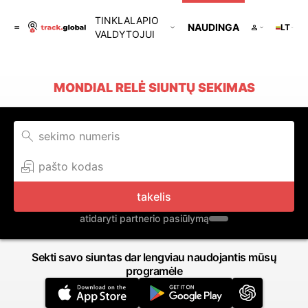
TINKLALAPIO
NAUDINGA
LT
VALDYTOJUI
MONDIAL RELĖ SIUNTŲ SEKIMAS
takelis
atidaryti partnerio pasiūlymą
Sekti savo siuntas dar lengviau naudojantis mūsų
programėle