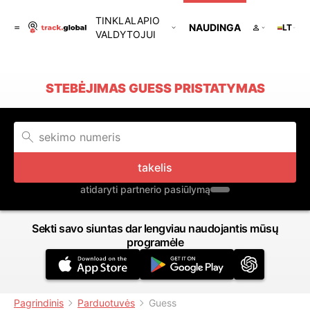
TINKLALAPIO
NAUDINGA
LT
VALDYTOJUI
STEBĖJIMAS GUESS PRISTATYMAS
takelis
atidaryti partnerio pasiūlymą
Sekti savo siuntas dar lengviau naudojantis mūsų
programėle
Pagrindinis
Parduotuvės
Guess