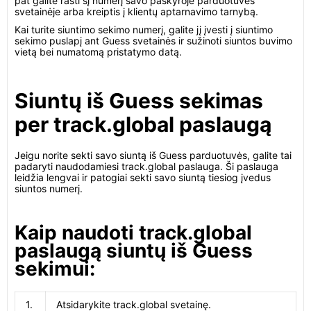
pat galite rasti šį numerį savo paskyroje parduotuvės
svetainėje arba kreiptis į klientų aptarnavimo tarnybą.
Kai turite siuntimo sekimo numerį, galite jį įvesti į siuntimo
sekimo puslapį ant Guess svetainės ir sužinoti siuntos buvimo
vietą bei numatomą pristatymo datą.
Siuntų iš Guess sekimas
per track.global paslaugą
Jeigu norite sekti savo siuntą iš Guess parduotuvės, galite tai
padaryti naudodamiesi track.global paslauga. Ši paslauga
leidžia lengvai ir patogiai sekti savo siuntą tiesiog įvedus
siuntos numerį.
Kaip naudoti track.global
paslaugą siuntų iš Guess
sekimui:
1.
Atsidarykite track.global svetainę.