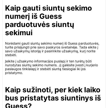
Kaip gauti siuntų sekimo
numerį iš Guess
parduotuvės siuntų
sekimui
Norėdami gauti siuntų sekimo numerį iš Guess parduotuvės,
turite prisijungti prie savo paskyros svetainėje. Tada eikite į
savo užsakymų istoriją ir pasirinkite užsakymą, kurį norite
stebėti.
Įeikite į užsakymo informacijos puslapį ir ten turėtų būti
nurodytas siuntų sekimo numeris. Jį galėsite įvesti į kurjerio
paslaugos tinklalapį ir stebėti siuntą tiesiogiai iki jos
pristatymo.
Kaip sužinoti, per kiek laiko
bus pristatytas siuntinys iš
Guess?