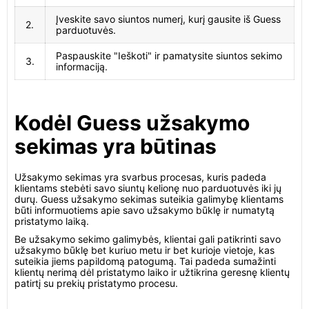
Įveskite savo siuntos numerį, kurį gausite iš Guess
2.
parduotuvės.
Paspauskite "Ieškoti" ir pamatysite siuntos sekimo
3.
informaciją.
Kodėl Guess užsakymo
sekimas yra būtinas
Užsakymo sekimas yra svarbus procesas, kuris padeda
klientams stebėti savo siuntų kelionę nuo parduotuvės iki jų
durų. Guess užsakymo sekimas suteikia galimybę klientams
būti informuotiems apie savo užsakymo būklę ir numatytą
pristatymo laiką.
Be užsakymo sekimo galimybės, klientai gali patikrinti savo
užsakymo būklę bet kuriuo metu ir bet kurioje vietoje, kas
suteikia jiems papildomą patogumą. Tai padeda sumažinti
klientų nerimą dėl pristatymo laiko ir užtikrina geresnę klientų
patirtį su prekių pristatymo procesu.