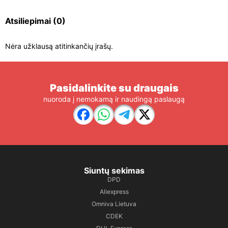
Atsiliepimai
(0)
Nėra užklausą atitinkančių įrašų.
Pasidalinkite su draugais
nuoroda į nemokamą ir naudingą paslaugą
Siuntų sekimas
DPD
Aliexpress
Omniva Lietuva
CDEK