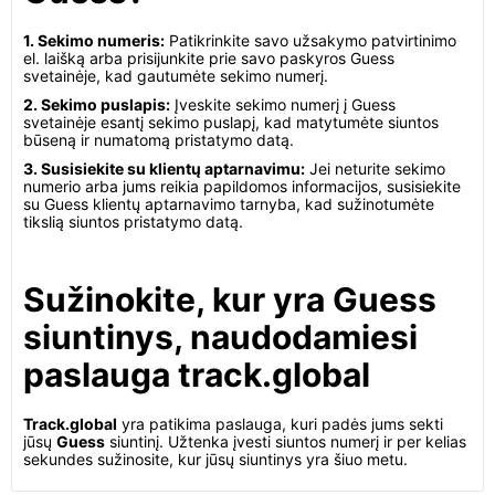
1. Sekimo numeris:
Patikrinkite savo užsakymo patvirtinimo
el. laišką arba prisijunkite prie savo paskyros Guess
svetainėje, kad gautumėte sekimo numerį.
2. Sekimo puslapis:
Įveskite sekimo numerį į Guess
svetainėje esantį sekimo puslapį, kad matytumėte siuntos
būseną ir numatomą pristatymo datą.
3. Susisiekite su klientų aptarnavimu:
Jei neturite sekimo
numerio arba jums reikia papildomos informacijos, susisiekite
su Guess klientų aptarnavimo tarnyba, kad sužinotumėte
tikslią siuntos pristatymo datą.
Sužinokite, kur yra Guess
siuntinys, naudodamiesi
paslauga track.global
Track.global
yra patikima paslauga, kuri padės jums sekti
jūsų
Guess
siuntinį. Užtenka įvesti siuntos numerį ir per kelias
sekundes sužinosite, kur jūsų siuntinys yra šiuo metu.