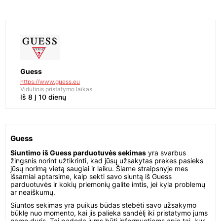
Guess
https://www.guess.eu
Vidutinis pristatymo laikas
Iš 8 Į 10 dienų
Guess
Siuntimo iš Guess parduotuvės sekimas
yra svarbus
žingsnis norint užtikrinti, kad jūsų užsakytas prekes pasieks
jūsų norimą vietą saugiai ir laiku. Šiame straipsnyje mes
išsamiai aptarsime, kaip sekti savo siuntą iš Guess
parduotuvės ir kokių priemonių galite imtis, jei kyla problemų
ar neaiškumų.
Siuntos sekimas yra puikus būdas stebėti savo užsakymo
būklę nuo momento, kai jis palieka sandėlį iki pristatymo jums
namo duris. Tai padeda jums būti informuotiems apie tai, kur