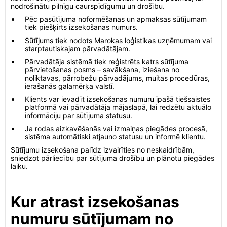
nodrošinātu pilnīgu caurspīdīgumu un drošību.
Pēc pasūtījuma noformēšanas un apmaksas sūtījumam
tiek piešķirts izsekošanas numurs.
Sūtījums tiek nodots Marokas loģistikas uzņēmumam vai
starptautiskajam pārvadātājam.
Pārvadātāja sistēmā tiek reģistrēts katrs sūtījuma
pārvietošanas posms – savākšana, iziešana no
noliktavas, pārrobežu pārvadājums, muitas procedūras,
ierašanās galamērķa valstī.
Klients var ievadīt izsekošanas numuru īpašā tiešsaistes
platformā vai pārvadātāja mājaslapā, lai redzētu aktuālo
informāciju par sūtījuma statusu.
Ja rodas aizkavēšanās vai izmaiņas piegādes procesā,
sistēma automātiski atjauno statusu un informē klientu.
Sūtījumu izsekošana palīdz izvairīties no neskaidrībām,
sniedzot pārliecību par sūtījuma drošību un plānotu piegādes
laiku.
Kur atrast izsekošanas
numuru sūtījumam no