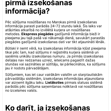
pirmā izsekošanas
informācija?
Pēc sūtījuma nosūtīšanas no Marokas pirmā izsekošanas
informācija parasti parādās 24–72 stundu laikā. Šis laiks var
atšķirties atkarībā no izvēlētā kurjera un nosūtīšanas
metodes.
Ekspress piegādes
gadījumā informācija bieži ir
pieejama jau tajā pašā vai nākamajā dienā, savukārt parastās
piegādes gadījumā izsekošanas dati var tikt atjaunināti lēnāk.
Būtiski
ir ņemt vērā, ka izsekošanas informācija kļūst pieejama
tikai pēc tam, kad sūtījums ir reģistrēts kurjera sistēmā un
saņēmis unikālu izsekošanas numuru. Ja pirmās izsekošanas
detaļas nav redzamas uzreiz, ieteicams pagaidīt dažas
stundas vai sazināties ar sūtītāju, lai pārliecinātos, ka sūtījums
jau ir nodots pārvadātājam.
Sūtījumiem, kas iet caur vairākām valstīm un starptautiskām
pārvadātāju sistēmām, izsekošanas informācijas atjaunošana
var aizņemt ilgāku laiku.
Lielākoties
pirmais statuss sistēmā
parādās pēc sūtījuma saņemšanas noliktavā vai nosūtīšanas
no izcelsmes valsts.
Ko darīt, ja izsekošanas