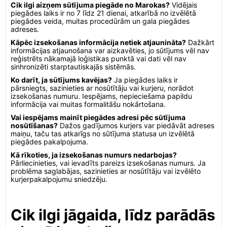
Cik ilgi aizņem sūtījuma piegāde no Marokas?
Vidējais
piegādes laiks ir no 7 līdz 21 dienai, atkarībā no izvēlētā
piegādes veida, muitas procedūrām un gala piegādes
adreses.
Kāpēc izsekošanas informācija netiek atjaunināta?
Dažkārt
informācijas atjaunošana var aizkavēties, jo sūtījums vēl nav
reģistrēts nākamajā loģistikas punktā vai dati vēl nav
sinhronizēti starptautiskajās sistēmās.
Ko darīt, ja sūtījums kavējas?
Ja piegādes laiks ir
pārsniegts, sazinieties ar nosūtītāju vai kurjeru, norādot
izsekošanas numuru. Iespējams, nepieciešama papildu
informācija vai muitas formalitāšu nokārtošana.
Vai iespējams mainīt piegādes adresi pēc sūtījuma
nosūtīšanas?
Dažos gadījumos kurjers var piedāvāt adreses
maiņu, taču tas atkarīgs no sūtījuma statusa un izvēlētā
piegādes pakalpojuma.
Kā rīkoties, ja izsekošanas numurs nedarbojas?
Pārliecinieties, vai ievadīts pareizs izsekošanas numurs. Ja
problēma saglabājas, sazinieties ar nosūtītāju vai izvēlēto
kurjerpakalpojumu sniedzēju.
Cik ilgi jāgaida, līdz parādās