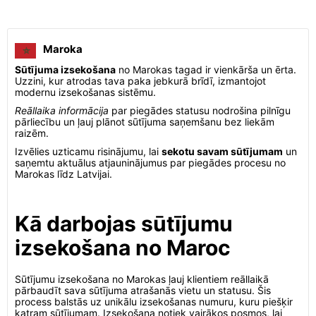
Maroka
Sūtījuma izsekošana
no Marokas tagad ir vienkārša un ērta.
Uzzini, kur atrodas tava paka jebkurā brīdī, izmantojot
modernu izsekošanas sistēmu.
Reāllaika informācija
par piegādes statusu nodrošina pilnīgu
pārliecību un ļauj plānot sūtījuma saņemšanu bez liekām
raizēm.
Izvēlies uzticamu risinājumu, lai
sekotu savam sūtījumam
un
saņemtu aktuālus atjauninājumus par piegādes procesu no
Marokas līdz Latvijai.
Kā darbojas sūtījumu
izsekošana no Maroc
Sūtījumu izsekošana no Marokas ļauj klientiem reāllaikā
pārbaudīt sava sūtījuma atrašanās vietu un statusu. Šis
process balstās uz unikālu izsekošanas numuru, kuru piešķir
katram sūtījumam. Izsekošana notiek vairākos posmos, lai