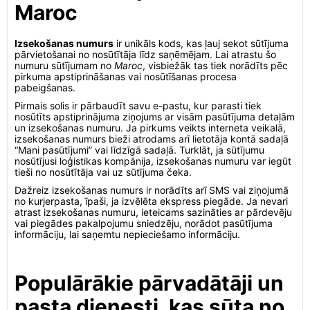
Maroc
Izsekošanas numurs
ir unikāls kods, kas ļauj sekot sūtījuma
pārvietošanai no nosūtītāja līdz saņēmējam. Lai atrastu šo
numuru sūtījumam no
Maroc
, visbiežāk tas tiek norādīts pēc
pirkuma apstiprināšanas vai nosūtīšanas procesa
pabeigšanas.
Pirmais solis ir pārbaudīt savu e-pastu, kur parasti tiek
nosūtīts apstiprinājuma ziņojums ar visām pasūtījuma detaļām
un izsekošanas numuru. Ja pirkums veikts interneta veikalā,
izsekošanas numurs bieži atrodams arī lietotāja kontā sadaļā
“Mani pasūtījumi” vai līdzīgā sadaļā. Turklāt, ja sūtījumu
nosūtījusi loģistikas kompānija, izsekošanas numuru var iegūt
tieši no nosūtītāja vai uz sūtījuma čeka.
Dažreiz izsekošanas numurs ir norādīts arī SMS vai ziņojumā
no kurjerpasta, īpaši, ja izvēlēta ekspress piegāde. Ja nevari
atrast izsekošanas numuru, ieteicams sazināties ar pārdevēju
vai piegādes pakalpojumu sniedzēju, norādot pasūtījuma
informāciju, lai saņemtu nepieciešamo informāciju.
Populārākie pārvadātāji un
pasta dienesti, kas sūta no