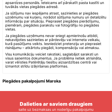
apsardzes personāls. Ieteicams arī pārskatīt pasta kastīti un
tuvākās vietas piegādes adresē.
Ja sūtījumu nav iespējams atrast, sazinieties ar piegādes
uzņēmumu vai kurjeru, norādot sūtījuma numuru un detalizētu
informāciju par situāciju. Pieprasiet piegādes pierādījumu,
piemēram, piegādes parakstu vai fotogrāfiju no piegādes
vietas.
Ja piegādes uzņēmums nevar sniegt apmierinošu atbildi,
nekavējoties sazinieties ar pārdevēju vai interneta veikalu,
kurā pasūtījums veikts. Iesniedziet pretenziju un pieprasiet
risinājumu – atkārtotu piegādi, kompensāciju vai atmaksu.
Visu komunikāciju veiciet rakstiski, saglabājot saraksti un
visus saņemtos dokumentus. Ja problēma netiek atrisināta,
varat vērsties Patērētāju tiesību aizsardzības centrā vai
izmantot strīdu izšķiršanas platformas.
Piegādes pakalpojumi Maroka
Dalieties ar saviem draugiem
saite uz bezmaksas un noderīgu pakalpojumu