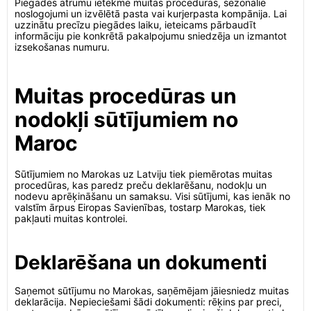
Piegādes ātrumu ietekmē muitas procedūras, sezonālie
noslogojumi un izvēlētā pasta vai kurjerpasta kompānija. Lai
uzzinātu precīzu piegādes laiku, ieteicams pārbaudīt
informāciju pie konkrētā pakalpojumu sniedzēja un izmantot
izsekošanas numuru.
Muitas procedūras un
nodokļi sūtījumiem no
Maroc
Sūtījumiem no Marokas uz Latviju tiek piemērotas muitas
procedūras, kas paredz preču deklarēšanu, nodokļu un
nodevu aprēķināšanu un samaksu. Visi sūtījumi, kas ienāk no
valstīm ārpus Eiropas Savienības, tostarp Marokas, tiek
pakļauti muitas kontrolei.
Deklarēšana un dokumenti
Saņemot sūtījumu no Marokas, saņēmējam jāiesniedz muitas
deklarācija. Nepieciešami šādi dokumenti: rēķins par preci,