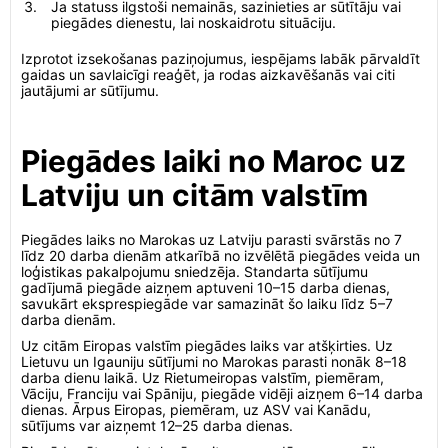
Ja statuss ilgstoši nemainās, sazinieties ar sūtītāju vai
piegādes dienestu, lai noskaidrotu situāciju.
Izprotot izsekošanas paziņojumus, iespējams labāk pārvaldīt
gaidas un savlaicīgi reaģēt, ja rodas aizkavēšanās vai citi
jautājumi ar sūtījumu.
Piegādes laiki no Maroc uz
Latviju un citām valstīm
Piegādes laiks no Marokas uz Latviju parasti svārstās no 7
līdz 20 darba dienām atkarībā no izvēlētā piegādes veida un
loģistikas pakalpojumu sniedzēja. Standarta sūtījumu
gadījumā piegāde aizņem aptuveni 10–15 darba dienas,
savukārt eksprespiegāde var samazināt šo laiku līdz 5–7
darba dienām.
Uz citām Eiropas valstīm piegādes laiks var atšķirties. Uz
Lietuvu un Igauniju sūtījumi no Marokas parasti nonāk 8–18
darba dienu laikā. Uz Rietumeiropas valstīm, piemēram,
Vāciju, Franciju vai Spāniju, piegāde vidēji aizņem 6–14 darba
dienas. Ārpus Eiropas, piemēram, uz ASV vai Kanādu,
sūtījums var aizņemt 12–25 darba dienas.