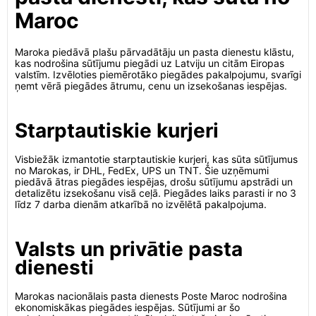
Maroc
Maroka piedāvā plašu pārvadātāju un pasta dienestu klāstu,
kas nodrošina sūtījumu piegādi uz Latviju un citām Eiropas
valstīm. Izvēloties piemērotāko piegādes pakalpojumu, svarīgi
ņemt vērā piegādes ātrumu, cenu un izsekošanas iespējas.
Starptautiskie kurjeri
Visbiežāk izmantotie starptautiskie kurjeri, kas sūta sūtījumus
no Marokas, ir DHL, FedEx, UPS un TNT. Šie uzņēmumi
piedāvā ātras piegādes iespējas, drošu sūtījumu apstrādi un
detalizētu izsekošanu visā ceļā. Piegādes laiks parasti ir no 3
līdz 7 darba dienām atkarībā no izvēlētā pakalpojuma.
Valsts un privātie pasta
dienesti
Marokas nacionālais pasta dienests Poste Maroc nodrošina
ekonomiskākas piegādes iespējas. Sūtījumi ar šo