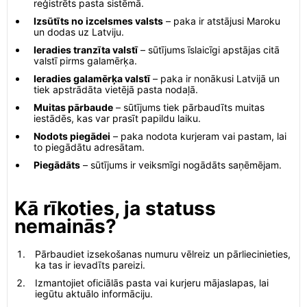
reģistrēts pasta sistēmā.
Izsūtīts no izcelsmes valsts
– paka ir atstājusi Maroku
un dodas uz Latviju.
Ieradies tranzīta valstī
– sūtījums īslaicīgi apstājas citā
valstī pirms galamērķa.
Ieradies galamērķa valstī
– paka ir nonākusi Latvijā un
tiek apstrādāta vietējā pasta nodaļā.
Muitas pārbaude
– sūtījums tiek pārbaudīts muitas
iestādēs, kas var prasīt papildu laiku.
Nodots piegādei
– paka nodota kurjeram vai pastam, lai
to piegādātu adresātam.
Piegādāts
– sūtījums ir veiksmīgi nogādāts saņēmējam.
Kā rīkoties, ja statuss
nemainās?
Pārbaudiet izsekošanas numuru vēlreiz un pārliecinieties,
ka tas ir ievadīts pareizi.
Izmantojiet oficiālās pasta vai kurjeru mājaslapas, lai
iegūtu aktuālo informāciju.