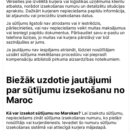
Vērsieties pie izvēlētā kurjera vai loģistikas uzņēmuma klientu
atbalsta, norādot izsekošanas numuru un detalizētu situācijas
aprakstu. Dažkārt kurjeram nepieciešama papildu informācija,
lai atjaunotu vai precizētu izsekošanas datus.
Ja sūtījums ilgstoši nav atrodams vai ir iestrēdzis,
pārliecinieties, vai nav nepieciešams veikt muitas maksājumus
vai iesniegt papildu dokumentus. Pārbaudiet savu e-pastu un
telefona īsziņas, jo muitas vai kurjera pārstāvji var būt
sazinājušies ar jums.
Ja jautājumu nav iespējams atrisināt, lūdziet nosūtītājam
uzsākt sūtījuma meklēšanas procedūru vai pieprasīt
kompensāciju atbilstoši pirkuma aizsardzības noteikumiem.
Biežāk uzdotie jautājumi
par sūtījumu izsekošanu no
Maroc
Kā var izsekot sūtījumu no Marokas?
Lai izsekotu sūtījumu,
nepieciešams zināt sūtījuma izsekošanas numuru, ko piešķir
nosūtītājs vai kurjerdienests. Ievadiet šo numuru sūtījumu
izsekošanas sistēmā vai attiecīgā kurjera mājaslapā.