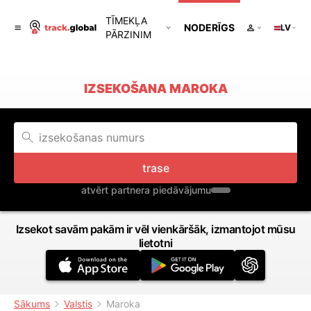
TĪMEKĻA
NODERĪGS
LV
PĀRZINIM
IZSEKOŠANA MAROKA
trase
atvērt partnera piedāvājumu
Izsekot savām pakām ir vēl vienkāršāk, izmantojot mūsu
lietotni
Sākums
Valstis
Maroka