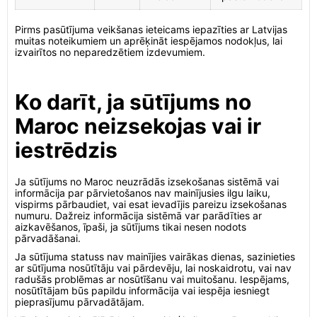
Pirms pasūtījuma veikšanas ieteicams iepazīties ar Latvijas
muitas noteikumiem un aprēķināt iespējamos nodokļus, lai
izvairītos no neparedzētiem izdevumiem.
Ko darīt, ja sūtījums no
Maroc neizsekojas vai ir
iestrēdzis
Ja sūtījums no Maroc neuzrādās izsekošanas sistēmā vai
informācija par pārvietošanos nav mainījusies ilgu laiku,
vispirms pārbaudiet, vai esat ievadījis pareizu izsekošanas
numuru. Dažreiz informācija sistēmā var parādīties ar
aizkavēšanos, īpaši, ja sūtījums tikai nesen nodots
pārvadāšanai.
Ja sūtījuma statuss nav mainījies vairākas dienas, sazinieties
ar sūtījuma nosūtītāju vai pārdevēju, lai noskaidrotu, vai nav
radušās problēmas ar nosūtīšanu vai muitošanu. Iespējams,
nosūtītājam būs papildu informācija vai iespēja iesniegt
pieprasījumu pārvadātājam.