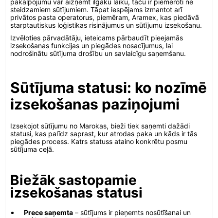
pakalpojumu var aizņemt ilgāku laiku, taču ir piemēroti ne
steidzamiem sūtījumiem. Tāpat iespējams izmantot arī
privātos pasta operatorus, piemēram, Aramex, kas piedāvā
starptautiskus loģistikas risinājumus un sūtījumu izsekošanu.
Izvēloties pārvadātāju, ieteicams pārbaudīt pieejamās
izsekošanas funkcijas un piegādes nosacījumus, lai
nodrošinātu sūtījuma drošību un savlaicīgu saņemšanu.
Sūtījuma statusi: ko nozīmē
izsekošanas paziņojumi
Izsekojot sūtījumu no Marokas, bieži tiek saņemti dažādi
statusi, kas palīdz saprast, kur atrodas paka un kāds ir tās
piegādes process. Katrs statuss ataino konkrētu posmu
sūtījuma ceļā.
Biežāk sastopamie
izsekošanas statusi
Prece saņemta
– sūtījums ir pieņemts nosūtīšanai un