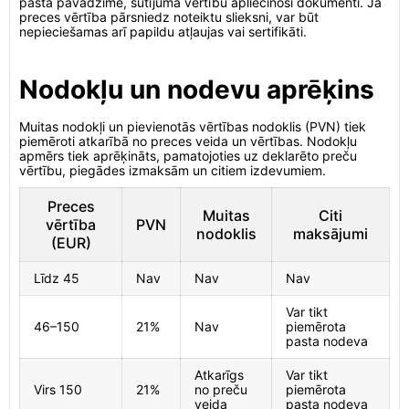
pasta pavadzīme, sūtījuma vērtību apliecinoši dokumenti. Ja
preces vērtība pārsniedz noteiktu slieksni, var būt
nepieciešamas arī papildu atļaujas vai sertifikāti.
Nodokļu un nodevu aprēķins
Muitas nodokļi un pievienotās vērtības nodoklis (PVN) tiek
piemēroti atkarībā no preces veida un vērtības. Nodokļu
apmērs tiek aprēķināts, pamatojoties uz deklarēto preču
vērtību, piegādes izmaksām un citiem izdevumiem.
Preces
Muitas
Citi
vērtība
PVN
nodoklis
maksājumi
(EUR)
Līdz 45
Nav
Nav
Nav
Var tikt
46–150
21%
Nav
piemērota
pasta nodeva
Atkarīgs
Var tikt
Virs 150
21%
no preču
piemērota
veida
pasta nodeva