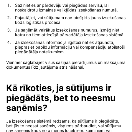
Sazinieties ar pārdevēju vai piegādes servisu, lai
noskaidrotu izmaiņas vai kļūdas izsekošanas numurā.
Pajautājiet, vai sūtījumam nav piešķirts jauns izsekošanas
kods loģistikas procesā.
Ja saņēmāt vairākus izsekošanas numurus, izmēģiniet
katru no tiem attiecīgā pārvadātāja izsekošanas sistēmā.
Ja izsekošanas informācija ilgstoši netiek atjaunota,
pieprasiet papildu informāciju vai kompensāciju atbilstoši
piegādātāja noteikumiem.
Vienmēr saglabājiet visus saziņas pierādījumus un maksājuma
dokumentus līdz jautājuma atrisināšanai.
Kā rīkoties, ja sūtījums ir
piegādāts, bet to neesmu
saņēmis?
Ja izsekošanas sistēmā redzams, ka sūtījums ir piegādāts,
bet jūs to neesat saņēmis, vispirms pārbaudiet, vai sūtījumu
nav saņēmis kāds no ģimenes locekļiem, kaimiņiem vai