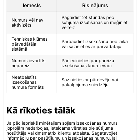
Iemesls
Risinājums
Pagaidiet 24 stundas pēc
Numurs vēl nav
sūtījuma izsūtīšanas un mēģiniet
aktivizēts
vēlreiz
Tehniskas kļūmes
Pārbaudiet izsekošanu pēc laika
pārvadātāja
vai sazinieties ar pārvadātāju
sistēmā
Numurs ievadīts
Pārliecinieties par pareizu
nepareizi
izsekošanas koda ievadi
Neatbalstīts
Sazinieties ar pārdevēju vai
izsekošanas
pakalpojuma sniedzēju
numura formāts
Kā rīkoties tālāk
Ja pēc iepriekš minētajiem soļiem izsekošanas numurs
joprojām nedarbojas, ieteicams vērsties pie sūtījuma
nosūtītāja vai dmsmatrix klientu atbalsta. Sagatavojiet
informāciju par pasūtījumu un izsekošanas numuru, lai