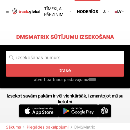
TĪMEKĻA
NODERĪGS
LV
PĀRZINIM
DMSMATRIX SŪTĪJUMU IZSEKOŠANA
trase
atvērt partnera piedāvājumu
Izsekot savām pakām ir vēl vienkāršāk, izmantojot mūsu
lietotni
Sākums
Piegādes pakalpojumi
DMSMatrix