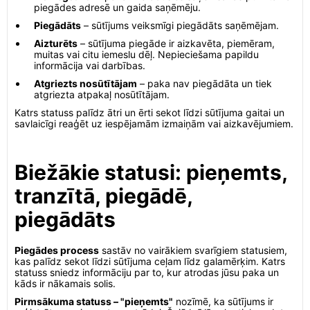
piegādes adresē un gaida saņēmēju.
Piegādāts
– sūtījums veiksmīgi piegādāts saņēmējam.
Aizturēts
– sūtījuma piegāde ir aizkavēta, piemēram,
muitas vai citu iemeslu dēļ. Nepieciešama papildu
informācija vai darbības.
Atgriezts nosūtītājam
– paka nav piegādāta un tiek
atgriezta atpakaļ nosūtītājam.
Katrs statuss palīdz ātri un ērti sekot līdzi sūtījuma gaitai un
savlaicīgi reaģēt uz iespējamām izmaiņām vai aizkavējumiem.
Biežākie statusi: pieņemts,
tranzītā, piegādē,
piegādāts
Piegādes process
sastāv no vairākiem svarīgiem statusiem,
kas palīdz sekot līdzi sūtījuma ceļam līdz galamērķim. Katrs
statuss sniedz informāciju par to, kur atrodas jūsu paka un
kāds ir nākamais solis.
Pirmsākuma statuss – "pieņemts"
nozīmē, ka sūtījums ir