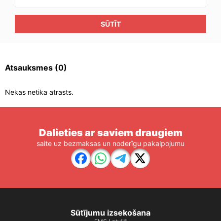
SŪTĪT
Atsauksmes
(0)
Nekas netika atrasts.
Dalieties ar saviem draugiem
saite uz bezmaksas un noderīgu pakalpojumu
Sūtījumu izsekošana