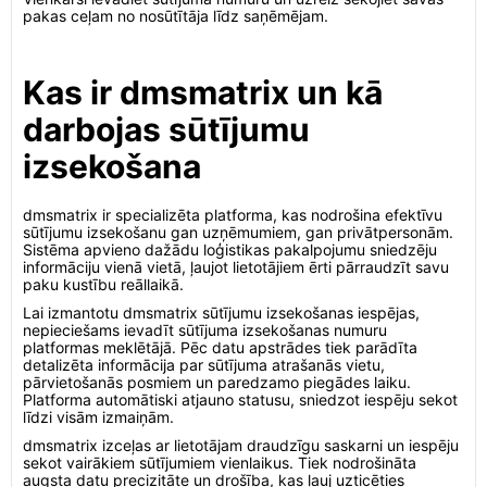
pakas ceļam no nosūtītāja līdz saņēmējam.
Kas ir dmsmatrix un kā
darbojas sūtījumu
izsekošana
dmsmatrix ir specializēta platforma, kas nodrošina efektīvu
sūtījumu izsekošanu gan uzņēmumiem, gan privātpersonām.
Sistēma apvieno dažādu loģistikas pakalpojumu sniedzēju
informāciju vienā vietā, ļaujot lietotājiem ērti pārraudzīt savu
paku kustību reāllaikā.
Lai izmantotu dmsmatrix sūtījumu izsekošanas iespējas,
nepieciešams ievadīt sūtījuma izsekošanas numuru
platformas meklētājā. Pēc datu apstrādes tiek parādīta
detalizēta informācija par sūtījuma atrašanās vietu,
pārvietošanās posmiem un paredzamo piegādes laiku.
Platforma automātiski atjauno statusu, sniedzot iespēju sekot
līdzi visām izmaiņām.
dmsmatrix izceļas ar lietotājam draudzīgu saskarni un iespēju
sekot vairākiem sūtījumiem vienlaikus. Tiek nodrošināta
augsta datu precizitāte un drošība, kas ļauj uzticēties