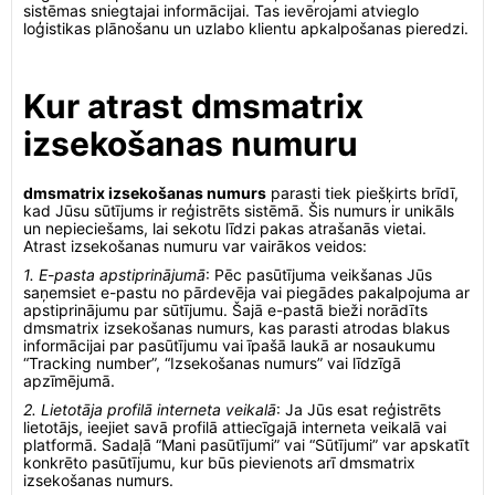
sistēmas sniegtajai informācijai. Tas ievērojami atvieglo
loģistikas plānošanu un uzlabo klientu apkalpošanas pieredzi.
Kur atrast dmsmatrix
izsekošanas numuru
dmsmatrix izsekošanas numurs
parasti tiek piešķirts brīdī,
kad Jūsu sūtījums ir reģistrēts sistēmā. Šis numurs ir unikāls
un nepieciešams, lai sekotu līdzi pakas atrašanās vietai.
Atrast izsekošanas numuru var vairākos veidos:
1. E-pasta apstiprinājumā
: Pēc pasūtījuma veikšanas Jūs
saņemsiet e-pastu no pārdevēja vai piegādes pakalpojuma ar
apstiprinājumu par sūtījumu. Šajā e-pastā bieži norādīts
dmsmatrix izsekošanas numurs, kas parasti atrodas blakus
informācijai par pasūtījumu vai īpašā laukā ar nosaukumu
“Tracking number”, “Izsekošanas numurs” vai līdzīgā
apzīmējumā.
2. Lietotāja profilā interneta veikalā
: Ja Jūs esat reģistrēts
lietotājs, ieejiet savā profilā attiecīgajā interneta veikalā vai
platformā. Sadaļā “Mani pasūtījumi” vai “Sūtījumi” var apskatīt
konkrēto pasūtījumu, kur būs pievienots arī dmsmatrix
izsekošanas numurs.