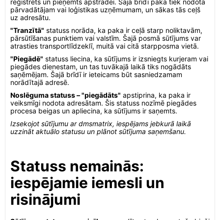
reģistrēts un pieņemts apstrādei. Šajā brīdī paka tiek nodota
pārvadātājam vai loģistikas uzņēmumam, un sākas tās ceļš
uz adresātu.
"Tranzītā"
statuss norāda, ka paka ir ceļā starp noliktavām,
pārsūtīšanas punktiem vai valstīm. Šajā posmā sūtījums var
atrasties transportlīdzeklī, muitā vai citā starpposma vietā.
"Piegādē"
statuss liecina, ka sūtījums ir izsniegts kurjeram vai
piegādes dienestam, un tas tuvākajā laikā tiks nogādāts
saņēmējam. Šajā brīdī ir ieteicams būt sasniedzamam
norādītajā adresē.
Noslēguma statuss – "piegādāts"
apstiprina, ka paka ir
veiksmīgi nodota adresātam. Šis statuss nozīmē piegādes
procesa beigas un apliecina, ka sūtījums ir saņemts.
Izsekojot sūtījumu ar dmsmatrix, iespējams jebkurā laikā
uzzināt aktuālo statusu un plānot sūtījuma saņemšanu.
Statuss nemainās:
iespējamie iemesli un
risinājumi