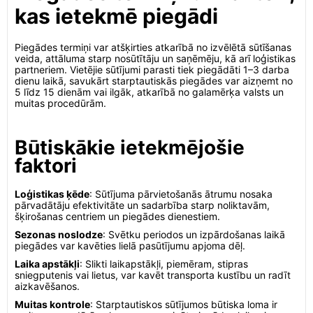
kas ietekmē piegādi
Piegādes termiņi var atšķirties atkarībā no izvēlētā sūtīšanas
veida, attāluma starp nosūtītāju un saņēmēju, kā arī loģistikas
partneriem. Vietējie sūtījumi parasti tiek piegādāti 1–3 darba
dienu laikā, savukārt starptautiskās piegādes var aizņemt no
5 līdz 15 dienām vai ilgāk, atkarībā no galamērķa valsts un
muitas procedūrām.
Būtiskākie ietekmējošie
faktori
Loģistikas ķēde
: Sūtījuma pārvietošanās ātrumu nosaka
pārvadātāju efektivitāte un sadarbība starp noliktavām,
šķirošanas centriem un piegādes dienestiem.
Sezonas noslodze
: Svētku periodos un izpārdošanas laikā
piegādes var kavēties lielā pasūtījumu apjoma dēļ.
Laika apstākļi
: Slikti laikapstākļi, piemēram, stipras
sniegputenis vai lietus, var kavēt transporta kustību un radīt
aizkavēšanos.
Muitas kontrole
: Starptautiskos sūtījumos būtiska loma ir