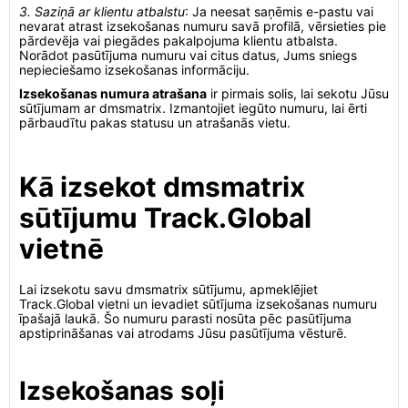
3. Saziņā ar klientu atbalstu
: Ja neesat saņēmis e-pastu vai
nevarat atrast izsekošanas numuru savā profilā, vērsieties pie
pārdevēja vai piegādes pakalpojuma klientu atbalsta.
Norādot pasūtījuma numuru vai citus datus, Jums sniegs
nepieciešamo izsekošanas informāciju.
Izsekošanas numura atrašana
ir pirmais solis, lai sekotu Jūsu
sūtījumam ar dmsmatrix. Izmantojiet iegūto numuru, lai ērti
pārbaudītu pakas statusu un atrašanās vietu.
Kā izsekot dmsmatrix
sūtījumu Track.Global
vietnē
Lai izsekotu savu dmsmatrix sūtījumu, apmeklējiet
Track.Global vietni un ievadiet sūtījuma izsekošanas numuru
īpašajā laukā. Šo numuru parasti nosūta pēc pasūtījuma
apstiprināšanas vai atrodams Jūsu pasūtījuma vēsturē.
Izsekošanas soļi