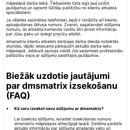
mājaslapā darba laikā. Tiešsaistes čata logs ļauj uzdot
jautājumus un saņemt tūlītēju palīdzību no klientu atbalsta
speciālistiem.
Ja vēlaties sazināties telefoniski, lapā ir norādīts arī klientu
apkalpošanas tālruņa numurs. Zvanot, sagatavojiet sūtījuma
numuru, lai atbalsta komanda varētu ātri atrast informāciju
par Jūsu paku un sniegt precīzu atbildi.
dmsmatrix klientu atbalsts darbojas darba dienās noteiktās
stundās, tāpēc ieteicams pārbaudīt aktuālo darba laiku
mājaslapā. Jebkurā saziņas veidā Jūs saņemsiet profesionālu
palīdzību visos ar sūtījumu saistītajos jautājumos.
Biežāk uzdotie jautājumi
par dmsmatrix izsekošanu
(FAQ)
Kā varu izsekot savu sūtījumu ar dmsmatrix?
Lai izsekotu sūtījumu, ievadiet izsekošanas numuru
dmsmatrix mājaslapas attiecīgajā laukā. Sistēma parādīs
aktuālo informāciju par sūtījuma atrašanās vietu un