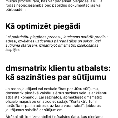
muitas procedūrām, kas var pagarināt piegādes laiku, ja
rodas nepieciešamība pēc papildus dokumentācijas vai
pārbaudēm.
Kā optimizēt piegādi
Lai paātrinātu piegādes procesu, ieteicams norādīt precīzu
adresi, izvēlēties uzticamus pārvadātājus un sekot līdzi
sūtījuma statusam, izmantojot dmsmatrix izsekošanas
iespējas.
dmsmatrix klientu atbalsts:
kā sazināties par sūtījumu
Ja rodas jautājumi vai neskaidrības par Jūsu sūtījumu,
dmsmatrix piedāvā vairākus ērtus saziņas veidus ar klientu
atbalsta komandu. Lai sazinātos, apmeklējiet dmsmatrix
oficiālo mājaslapu un atrodiet sadaļu "Kontakti". Tur ir
norādīta e-pasta adrese, uz kuru varat rakstīt jebkurus
jautājumus saistībā ar sūtījumiem.
Ātrākai atbildei izmantojiet tiešsaistes čatu, kas pieejams