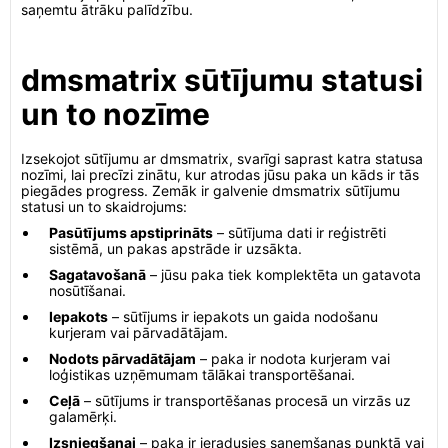
saņemtu ātrāku palīdzību.
dmsmatrix sūtījumu statusi
un to nozīme
Izsekojot sūtījumu ar dmsmatrix, svarīgi saprast katra statusa
nozīmi, lai precīzi zinātu, kur atrodas jūsu paka un kāds ir tās
piegādes progress. Zemāk ir galvenie dmsmatrix sūtījumu
statusi un to skaidrojums:
Pasūtījums apstiprināts
– sūtījuma dati ir reģistrēti
sistēmā, un pakas apstrāde ir uzsākta.
Sagatavošanā
– jūsu paka tiek komplektēta un gatavota
nosūtīšanai.
Iepakots
– sūtījums ir iepakots un gaida nodošanu
kurjeram vai pārvadātājam.
Nodots pārvadātājam
– paka ir nodota kurjeram vai
loģistikas uzņēmumam tālākai transportēšanai.
Ceļā
– sūtījums ir transportēšanas procesā un virzās uz
galamērķi.
Izsniegšanai
– paka ir ieradusies saņemšanas punktā vai