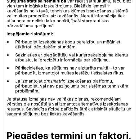
Sūtījuma statusa nemainība
var radīt satraukumu, taču bieži
vien tam ir loģisks izskaidrojums. Biežākie iemesli ir
kavēšanās noliktavā, tehniskas kļūmes izsekošanas sistēmā
vai muitas procedūru aizkavēšanās. Nereti informācija tiek
atjaunota ar nelielu laika nobīdi, īpaši starptautisko
pārvadājumu gadījumā.
Iespējamie risinājumi:
Pārbaudiet izsekošanas kodu pareizību un mēģiniet
atkārtoti pēc dažām stundām.
Sazinieties ar piegādātāju vai kurjerpakalpojuma klientu
atbalstu, lai precizētu informāciju par sūtījumu.
Pārliecinieties, ka sūtījums nav aizturēts muitā – to var
pārbaudīt, izmantojot muitas iestāžu tiešsaistes rīkus.
Ja izmantojat
dmsmatrix
izsekošanas platformu,
pārbaudiet, vai nav paziņojumu par sistēmas tehniskām
problēmām.
Ja statusa izmaiņas nav vairākas dienas, rekomendējam
vērsties pie nosūtītāja vai izmantot alternatīvus izsekošanas
resursus. Savlaicīga rīcība palīdzēs ātrāk atrisināt situāciju un
saņemt sūtījumu bez liekas kavēšanās.
Piegādes termiņi un faktori,