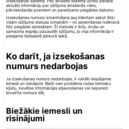
izsekošanas sistēmā. Pēc ievades sistēma uzreiz parāda
aktuālo informāciju par sūtījuma atrašanās vietu,
pārvietošanās posmiem un paredzamo piegādes datumu.
Izsekošanas numura izmantošana ļauj klientam sekot līdzi
visām sūtījuma statusa izmaiņām – no saņemšanas noliktavā
līdz piegādei adresātam. Šī metode ir ērta, droša un
samazina iespēju pazaudēt sūtījumu, jo visa informācija ir
pieejama tiešsaistē jebkurā laikā.
Ko darīt, ja izsekošanas
numurs nedarbojas
Ja izsekošanas numurs nedarbojas, ir vairāki iespējamie
iemesli un risinājumi. Bieži vien problēma rodas tehnisku
kļūdu, kavētas informācijas atjaunošanas vai nepareizi
ievadīta numura dēļ.
Biežākie iemesli un
risinājumi