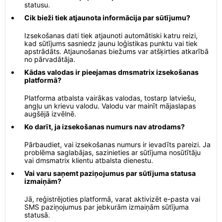
statusu.
Cik bieži tiek atjaunota informācija par sūtījumu?
Izsekošanas dati tiek atjaunoti automātiski katru reizi,
kad sūtījums sasniedz jaunu loģistikas punktu vai tiek
apstrādāts. Atjaunošanas biežums var atšķirties atkarībā
no pārvadātāja.
Kādas valodas ir pieejamas dmsmatrix izsekošanas
platformā?
Platforma atbalsta vairākas valodas, tostarp latviešu,
angļu un krievu valodu. Valodu var mainīt mājaslapas
augšējā izvēlnē.
Ko darīt, ja izsekošanas numurs nav atrodams?
Pārbaudiet, vai izsekošanas numurs ir ievadīts pareizi. Ja
problēma saglabājas, sazinieties ar sūtījuma nosūtītāju
vai dmsmatrix klientu atbalsta dienestu.
Vai varu saņemt paziņojumus par sūtījuma statusa
izmaiņām?
Jā, reģistrējoties platformā, varat aktivizēt e-pasta vai
SMS paziņojumus par jebkurām izmaiņām sūtījuma
statusā.