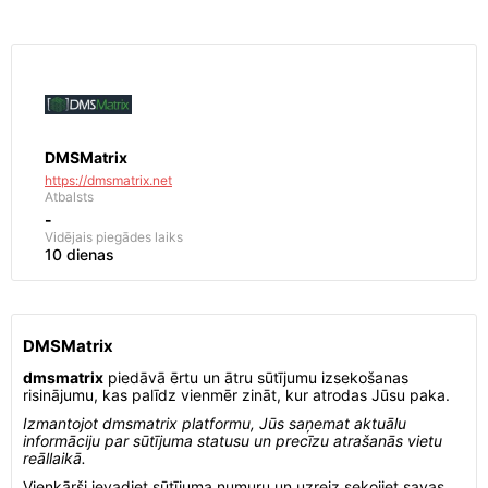
DMSMatrix
https://dmsmatrix.net
Atbalsts
-
Vidējais piegādes laiks
10 dienas
DMSMatrix
dmsmatrix
piedāvā ērtu un ātru sūtījumu izsekošanas
risinājumu, kas palīdz vienmēr zināt, kur atrodas Jūsu paka.
Izmantojot dmsmatrix platformu, Jūs saņemat aktuālu
informāciju par sūtījuma statusu un precīzu atrašanās vietu
reāllaikā.
Vienkārši ievadiet sūtījuma numuru un uzreiz sekojiet savas