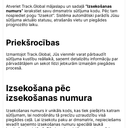
Atveriet Track.Global mājaslapu un sadaļā
“Izsekošanas
numurs”
ierakstiet savu dmsmatrix sūtījuma kodu. Pēc tam
nospiediet pogu
“Izsekot”
. Sistēma automātiski parādīs Jūsu
sūtījuma aktuālo statusu, atrašanās vietu un piegādes
prognozēto laiku.
Priekšrocības
Izmantojot Track.Global, Jūs vienmēr varat pārbaudīt
sūtījuma kustību reāllaikā, saņemt detalizētu informāciju par
pārvadātājiem un sekot līdzi jebkurām izmaiņām piegādes
procesā.
Izsekošana pēc
izsekošanas numura
Izsekošanas numurs ir unikāls kods, kas tiek piešķirts katram
sūtījumam, lai nodrošinātu tā precīzu uzraudzību visā
piegādes ceļā. Lai izsekotu paku ar dmsmatrix, nepieciešams
ievadīt saņemto izsekošanas numuru speciālā laukā