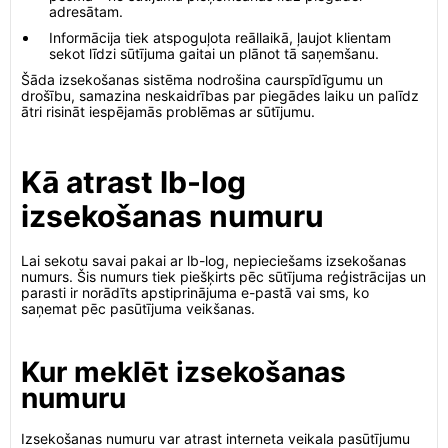
adresātam.
Informācija tiek atspoguļota reāllaikā, ļaujot klientam
sekot līdzi sūtījuma gaitai un plānot tā saņemšanu.
Šāda izsekošanas sistēma nodrošina caurspīdīgumu un
drošību, samazina neskaidrības par piegādes laiku un palīdz
ātri risināt iespējamās problēmas ar sūtījumu.
Kā atrast lb-log
izsekošanas numuru
Lai sekotu savai pakai ar lb-log, nepieciešams izsekošanas
numurs. Šis numurs tiek piešķirts pēc sūtījuma reģistrācijas un
parasti ir norādīts apstiprinājuma e-pastā vai sms, ko
saņemat pēc pasūtījuma veikšanas.
Kur meklēt izsekošanas
numuru
Izsekošanas numuru var atrast interneta veikala pasūtījumu