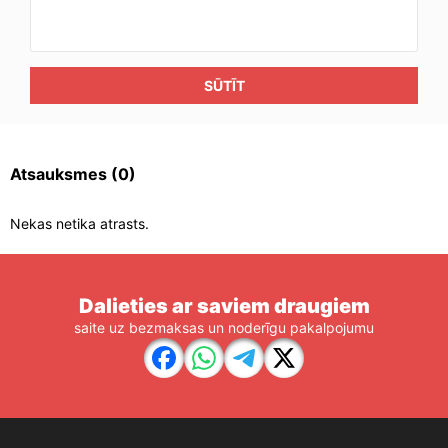
SŪTĪT
Atsauksmes
(0)
Nekas netika atrasts.
Dalieties ar saviem draugiem
saite uz bezmaksas un noderīgu pakalpojumu