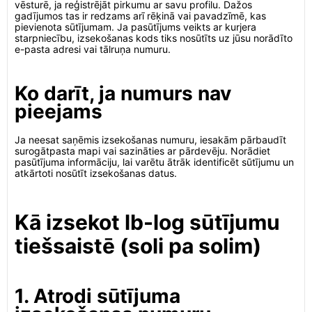
vēsturē, ja reģistrējāt pirkumu ar savu profilu. Dažos
gadījumos tas ir redzams arī rēķinā vai pavadzīmē, kas
pievienota sūtījumam. Ja pasūtījums veikts ar kurjera
starpniecību, izsekošanas kods tiks nosūtīts uz jūsu norādīto
e-pasta adresi vai tālruņa numuru.
Ko darīt, ja numurs nav
pieejams
Ja neesat saņēmis izsekošanas numuru, iesakām pārbaudīt
surogātpasta mapi vai sazināties ar pārdevēju. Norādiet
pasūtījuma informāciju, lai varētu ātrāk identificēt sūtījumu un
atkārtoti nosūtīt izsekošanas datus.
Kā izsekot lb-log sūtījumu
tiešsaistē (soli pa solim)
1. Atrodi sūtījuma