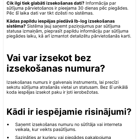
Cik ilgi tiek glabāti izsekošanas dati?
Informācija par
sūtījuma pārvietošanos ir pieejama 30 dienas pēc piegādes.
Pēc šī laika dati var tikt dzēsti no sistēmas.
Kādas papildu iespējas piedāvā lb-log izsekošanas
sistēma?
Sistēma ļauj saņemt paziņojumus par sūtījuma
statusa izmaiņām, pieprasīt papildu informāciju par sūtījuma
piegādes laiku, kā arī izmantot detalizētu pārvietošanās karti.
Vai var izsekot bez
izsekošanas numura?
Izsekošanas numurs ir galvenais instruments, lai precīzi
sekotu sūtījuma atrašanās vietai un statusam. Bez šī unikālā
koda iespējas izsekot paku ir ļoti ierobežotas.
Kādi ir iespējamie risinājumi?
Saņemt izsekošanas numuru no sūtītāja vai interneta
veikala, kur veikts pasūtījums.
Sazināties ar kurjeru vai piegādes pakalpojuma