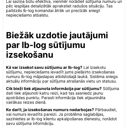
Lai saziņa būtu efektīva, vienmēr norādiet sūtījuma numuru un
pēc iespējas detalizētāk aprakstiet radušos situāciju. Tas
palīdzēs lb-log komandai ātrāk un precīzāk sniegt
nepieciešamo atbalstu.
Biežāk uzdotie jautājumi
par lb-log sūtījumu
izsekošanu
Kā var izsekot savu sūtījumu ar lb-log?
Lai izsekotu
sūtījumu, nepieciešams ievadīt jums piešķirto izsekošanas
numuru lb-log mājaslapas atbilstošajā laukā. Sistēma sniegs
aktuālu informāciju par sūtījuma atrašanās vietu un statusu.
Cik bieži tiek atjaunota informācija par sūtījumu?
Sūtījuma
dati tiek atjaunoti katru reizi, kad tas sasniedz jaunu
apstrādes punktu. Parasti informācija tiek atjaunināta
vairākas reizes dienā.
Ko darīt, ja izsekošanas numurs nedarbojas?
Pārbaudiet,
vai numurs ievadīts pareizi. Ja problēma saglabājas,
sazinieties ar lb-log klientu apkalpošanas dienestu, norādot
savu sūtījuma informāciju.