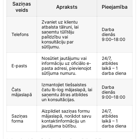
Saziņas
Apraksts
Pieejamība
veids
Zvaniet uz klientu
atbalsta tālruni, lai
Darba
saņemtu tūlītēju
Telefons
dienās
palīdzību vai
9:00–18:00
konsultāciju par
sūtījumu.
Nosūtiet jautājumu vai
24/7,
informāciju uz oficiālo e-
atbildes
E-pasts
pasta adresi, pievienojot
laikā – 1
sūtījuma numuru.
darba diena
Izmantojiet tiešsaistes
Darba
Čats
čatu lb-log mājaslapā, lai
dienās
mājaslapā
saņemtu ātras atbildes
9:00–18:00
un konsultācijas.
Aizpildiet saziņas formu
24/7,
Saziņas
mājaslapā, norādot savu
atbildes
forma
kontaktinformāciju un
laikā – 1
jautājuma būtību.
darba diena