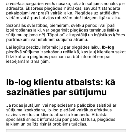
Izvēlētais piegādes veids
nosaka, cik ātri sūtījums nonāks pie
adresāta. Ekspress piegādes ir ātrākas, savukārt standarta
pakalpojumi var prasīt vairāk laika. Piegādes uz attālākām
vietām vai ārpus Latvijas robežām bieži aizņem ilgāku laiku.
Sezonālās svārstības, piemēram, svētku periodi vai īpaši
izpārdošanas laiki, var pagarināt piegādes termiņus lielāka
sūtījumu apjoma dēļ. Tāpat arī laikapstākļi un loģistikas ķēdes
pārtraukumi var ietekmēt sūtījuma ātrumu.
Lai iegūtu precīzu informāciju par piegādes laiku,
lb-log
piedāvā sūtījuma izsekošanu reāllaikā, kas ļauj klientiem sekot
līdzi katram piegādes posmam un būt informētiem par
iespējamām izmaiņām.
lb-log klientu atbalsts: kā
sazināties par sūtījumu
Ja rodas jautājumi vai nepieciešama palīdzība saistībā ar
sūtījuma izsekošanu, lb-log piedāvā vairākus efektīvus
saziņas veidus ar klientu atbalsta komandu. Atbalsta
speciālisti sniedz informāciju par paku statusu, piegādes
laikiem un palīdz risināt problēmsituācijas.