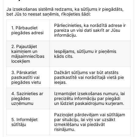
Ja izsekošanas sistēmā redzams, ka sūtījums ir piegādāts,
bet Jūs to neesat saņēmis, rīkojieties šādi:
Pārliecinieties, ka norādītā adrese ir
1. Pārbaudiet
pareiza un visi dati sakrīt ar Jūsu
piegādes adresi
informāciju.
2. Pajautājiet
kaimiņiem un
Iespējams, sūtījumu ir pieņēmis
mājsaimniecības
kāds cits.
locekļiem
3. Pārskatiet
Dažkārt sūtījums var būt atstāts
pastkastīti vai
pastkastītē vai norādītajā vietā pie
piegādes vietu
ieejas.
4. Sazinieties ar
Izmantojiet izsekošanas numuru, lai
piegādes
precizētu informāciju par piegādi
uzņēmumu
un lūdziet paskaidrojumu kurjeram.
Paziņojiet pārdevējam vai sūtītājam
5. Informējiet
par situāciju, lai viņi var uzsākt
sūtītāju
izmeklēšanu vai piedāvāt
risinājumu.