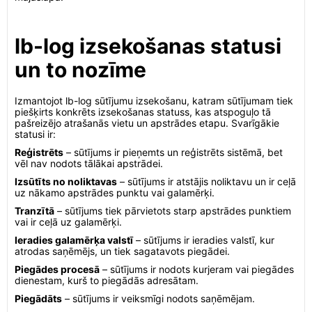
lb-log izsekošanas statusi
un to nozīme
Izmantojot lb-log sūtījumu izsekošanu, katram sūtījumam tiek
piešķirts konkrēts izsekošanas statuss, kas atspoguļo tā
pašreizējo atrašanās vietu un apstrādes etapu. Svarīgākie
statusi ir:
Reģistrēts
– sūtījums ir pieņemts un reģistrēts sistēmā, bet
vēl nav nodots tālākai apstrādei.
Izsūtīts no noliktavas
– sūtījums ir atstājis noliktavu un ir ceļā
uz nākamo apstrādes punktu vai galamērķi.
Tranzītā
– sūtījums tiek pārvietots starp apstrādes punktiem
vai ir ceļā uz galamērķi.
Ieradies galamērķa valstī
– sūtījums ir ieradies valstī, kur
atrodas saņēmējs, un tiek sagatavots piegādei.
Piegādes procesā
– sūtījums ir nodots kurjeram vai piegādes
dienestam, kurš to piegādās adresātam.
Piegādāts
– sūtījums ir veiksmīgi nodots saņēmējam.