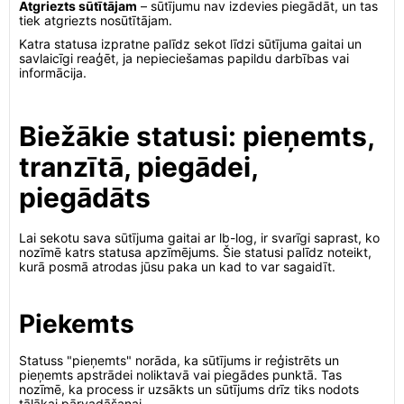
Atgriezts sūtītājam
– sūtījumu nav izdevies piegādāt, un tas
tiek atgriezts nosūtītājam.
Katra statusa izpratne palīdz sekot līdzi sūtījuma gaitai un
savlaicīgi reaģēt, ja nepieciešamas papildu darbības vai
informācija.
Biežākie statusi: pieņemts,
tranzītā, piegādei,
piegādāts
Lai sekotu sava sūtījuma gaitai ar lb-log, ir svarīgi saprast, ko
nozīmē katrs statusa apzīmējums. Šie statusi palīdz noteikt,
kurā posmā atrodas jūsu paka un kad to var sagaidīt.
Piekemts
Statuss "pieņemts" norāda, ka sūtījums ir reģistrēts un
pieņemts apstrādei noliktavā vai piegādes punktā. Tas
nozīmē, ka process ir uzsākts un sūtījums drīz tiks nodots
tālākai pārvadāšanai.