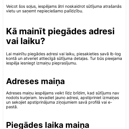
Veicot šos soļus, iespējams ātri noskaidrot sūtījuma atrašanās
vietu un saņemt nepieciešamo palīdzību.
Kā mainīt piegādes adresi
vai laiku?
Lai mainītu piegādes adresi vai laiku, piesakieties savā lb-log
kontā un atveriet attiecīgā sūtījuma detaļas. Tur būs pieejama
iespēja iesniegt izmaiņu pieprasījumu.
Adreses maiņa
Adreses maiņu iespējams veikt līdz brīdim, kad sūtījums nav
nodots kurjeram. Ievadiet jauno adresi, apstipriniet izmaiņas
un sekojiet apstiprinājuma ziņojumiem savā profilā vai e-
pastā.
Piegādes laika maiņa