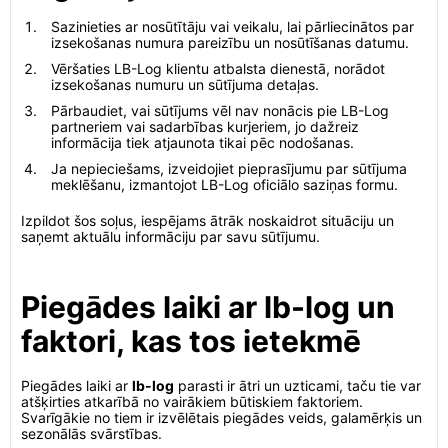
Sazinieties ar nosūtītāju vai veikalu, lai pārliecinātos par
izsekošanas numura pareizību un nosūtīšanas datumu.
Vēršaties LB-Log klientu atbalsta dienestā, norādot
izsekošanas numuru un sūtījuma detaļas.
Pārbaudiet, vai sūtījums vēl nav nonācis pie LB-Log
partneriem vai sadarbības kurjeriem, jo dažreiz
informācija tiek atjaunota tikai pēc nodošanas.
Ja nepieciešams, izveidojiet pieprasījumu par sūtījuma
meklēšanu, izmantojot LB-Log oficiālo saziņas formu.
Izpildot šos soļus, iespējams ātrāk noskaidrot situāciju un
saņemt aktuālu informāciju par savu sūtījumu.
Piegādes laiki ar lb-log un
faktori, kas tos ietekmē
Piegādes laiki ar
lb-log
parasti ir ātri un uzticami, taču tie var
atšķirties atkarībā no vairākiem būtiskiem faktoriem.
Svarīgākie no tiem ir izvēlētais piegādes veids, galamērķis un
sezonālās svārstības.