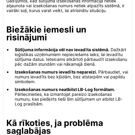
Gadījumos, kad sūtījuma izsekošanas informācija netiek
atjaunota vai izsekošanas numurs netiek atpazīts sistēmā, ir
vairāki soļi, kurus varat veikt, lai atrisinātu situāciju.
Biežākie iemesli un
risinājumi
Sūtījuma informācija vēl nav ievadīta sistēmā.
Dažkārt
loģistikas uzņēmumiem nepieciešams laiks, lai ievadītu
sūtījuma datus. Ieteicams atkārtoti pārbaudīt izsekošanu
pēc dažām stundām vai nākamajā dienā.
Izsekošanas numurs ievadīts nepareizi.
Pārbaudiet, vai
numurs ievadīts bez kļūdām, bez atstarpēm vai papildu
simboliem.
Izsekošanas numurs neatbilst LB-Log formātam.
Pārliecinieties, ka izmantojat pareizo izsekošanas
numuru, kas piešķirts tieši šim sūtījumam un atbilst LB-
Log prasībām.
Kā rīkoties, ja problēma
saglabājas