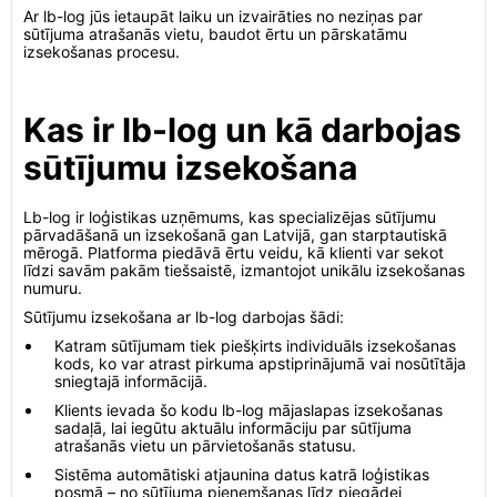
Ar lb-log jūs ietaupāt laiku un izvairāties no neziņas par
sūtījuma atrašanās vietu, baudot ērtu un pārskatāmu
izsekošanas procesu.
Kas ir lb-log un kā darbojas
sūtījumu izsekošana
Lb-log ir loģistikas uzņēmums, kas specializējas sūtījumu
pārvadāšanā un izsekošanā gan Latvijā, gan starptautiskā
mērogā. Platforma piedāvā ērtu veidu, kā klienti var sekot
līdzi savām pakām tiešsaistē, izmantojot unikālu izsekošanas
numuru.
Sūtījumu izsekošana ar lb-log darbojas šādi:
Katram sūtījumam tiek piešķirts individuāls izsekošanas
kods, ko var atrast pirkuma apstiprinājumā vai nosūtītāja
sniegtajā informācijā.
Klients ievada šo kodu lb-log mājaslapas izsekošanas
sadaļā, lai iegūtu aktuālu informāciju par sūtījuma
atrašanās vietu un pārvietošanās statusu.
Sistēma automātiski atjaunina datus katrā loģistikas
posmā – no sūtījuma pieņemšanas līdz piegādei