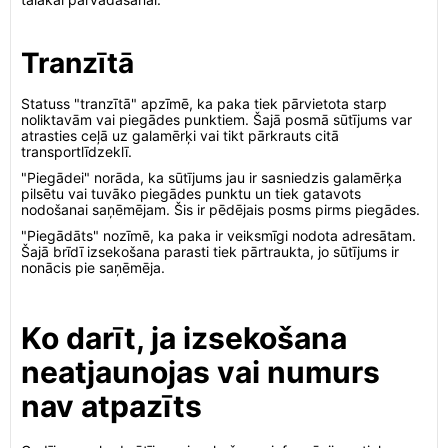
Tranzītā
Statuss "tranzītā" apzīmē, ka paka tiek pārvietota starp
noliktavām vai piegādes punktiem. Šajā posmā sūtījums var
atrasties ceļā uz galamērķi vai tikt pārkrauts citā
transportlīdzeklī.
"Piegādei" norāda, ka sūtījums jau ir sasniedzis galamērķa
pilsētu vai tuvāko piegādes punktu un tiek gatavots
nodošanai saņēmējam. Šis ir pēdējais posms pirms piegādes.
"Piegādāts" nozīmē, ka paka ir veiksmīgi nodota adresātam.
Šajā brīdī izsekošana parasti tiek pārtraukta, jo sūtījums ir
nonācis pie saņēmēja.
Ko darīt, ja izsekošana
neatjaunojas vai numurs
nav atpazīts