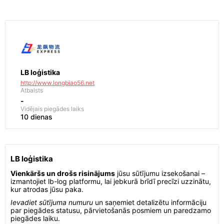
LB loģistika
http://www.longbiao56.net
Atbalsts
-
Vidējais piegādes laiks
10 dienas
LB loģistika
Vienkāršs un drošs risinājums
jūsu sūtījumu izsekošanai –
izmantojiet lb-log platformu, lai jebkurā brīdī precīzi uzzinātu,
kur atrodas jūsu paka.
Ievadiet sūtījuma numuru
un saņemiet detalizētu informāciju
par piegādes statusu, pārvietošanās posmiem un paredzamo
piegādes laiku.