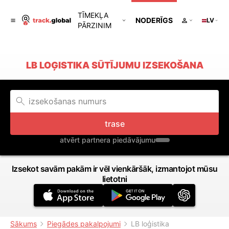
TĪMEKĻA
NODERĪGS
LV
PĀRZINIM
LB LOĢISTIKA SŪTĪJUMU IZSEKOŠANA
trase
atvērt partnera piedāvājumu
Izsekot savām pakām ir vēl vienkāršāk, izmantojot mūsu
lietotni
Sākums
Piegādes pakalpojumi
LB loģistika