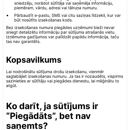
sniedzēju, norādot sūtītāja vai saņēmēja informāciju,
piemēram, vārdu, adresi vai tālruņa numuru.
Pārbaudīt e-pastu, SMS vai citu saziņas līdzekli, kur var
būt nosūtīts izsekošanas kods.
Bez izsekošanas numura piegādes uzņēmumi bieži nevar
sniegt detalizētu informāciju par sūtījuma atrašanās vietu.
Izņēmuma gadījumos var palīdzēt papildu informācija, taču
tas nav garantēts.
Kopsavilkums
Lai nodrošinātu sūtījuma drošu izsekošanu, vienmēr
saglabājiet izsekošanas numuru. Ja tas ir nozaudēts, vispirms
sazinieties ar sūtītāju vai piegādes dienestu, lai mēģinātu to
atgūt.
Ko darīt, ja sūtījums ir
“Piegādāts”, bet nav
saņemts?