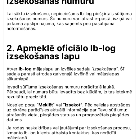
izsekošanas numuru
Lai sāktu izsekošanu, nepieciešams lb-log piešķirtais sūtījuma
izsekošanas numurs. Šo numuru vari atrast e-pastā, īsziņā vai
pirkuma apstiprinājumā, kas saņemts pēc pasūtījuma
noformēšanas.
2. Apmeklē oficiālo lb-log
izsekošanas lapu
Atver
lb-log
mājaslapu un izvēlies sadaļu
“Izsekošana”
. Šī
sadaļa parasti atrodas galvenajā izvēlnē vai mājaslapas
sākumlapā.
Ievadi sūtījuma izsekošanas numuru norādītajā laukā.
Pārbaudi, lai numurs būtu ievadīts bez kļūdām, jo tas ietekmē
rezultātu precizitāti.
Nospied pogu
“Meklēt”
vai
“Izsekot”
. Pēc nelielas apstrādes
uz ekrāna parādīsies aktuālā informācija par Tavu sūtījumu:
atrašanās vieta, piegādes statuss un prognozētais piegādes
datums.
Ja rodas neskaidrības vai jautājumi par izsekošanas procesu,
izmanto lb-log klientu atbalsta kontaktus, kas norādīti
mājaslapā.