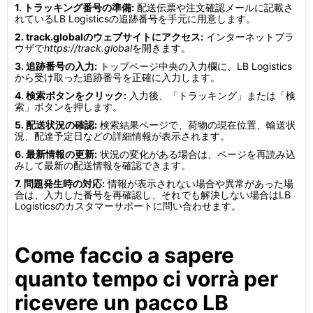
1. トラッキング番号の準備:
配送伝票や注文確認メールに記載さ
れているLB Logisticsの追跡番号を手元に用意します。
2. track.globalのウェブサイトにアクセス:
インターネットブラ
ウザで
https://track.global
を開きます。
3. 追跡番号の入力:
トップページ中央の入力欄に、LB Logistics
から受け取った追跡番号を正確に入力します。
4. 検索ボタンをクリック:
入力後、「トラッキング」または「検
索」ボタンを押します。
5. 配送状況の確認:
検索結果ページで、荷物の現在位置、輸送状
況、配達予定日などの詳細情報が表示されます。
6. 最新情報の更新:
状況の変化がある場合は、ページを再読み込
みして最新の配送情報を確認できます。
7. 問題発生時の対応:
情報が表示されない場合や異常があった場
合は、入力した番号を再確認し、それでも解決しない場合はLB
Logisticsのカスタマーサポートに問い合わせます。
Come faccio a sapere
quanto tempo ci vorrà per
ricevere un pacco LB