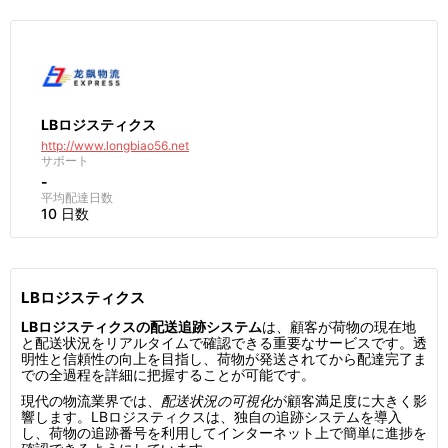
LBロジスティクス
http://www.longbiao56.net
サポート
-
平均配達日数
10 日数
LBロジスティクス
LBロジスティクスの配送追跡システム
は、顧客が荷物の現在地
と配送状況をリアルタイムで確認できる重要なサービスです。透
明性と信頼性の向上を目指し、荷物が発送されてから配達完了ま
での全過程を詳細に把握することが可能です。
現代の物流業界では、
配送状況の可視化
が顧客満足度に大きく影
響します。LBロジスティクスは、独自の追跡システムを導入
し、荷物の追跡番号を利用してインターネット上で簡単に進捗を