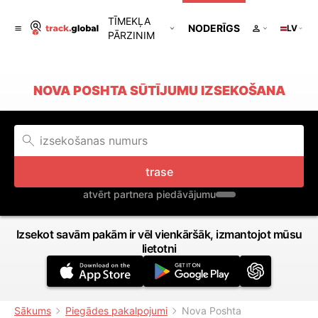
TĪMEKĻA
NODERĪGS
LV
PĀRZINIM
NOVA POSHTA SŪTĪJUMU IZSEKOŠANA
trase
atvērt partnera piedāvājumu
Izsekot savām pakām ir vēl vienkāršāk, izmantojot mūsu
lietotni
Sākums
Piegādes pakalpojumi
Nova Poshta