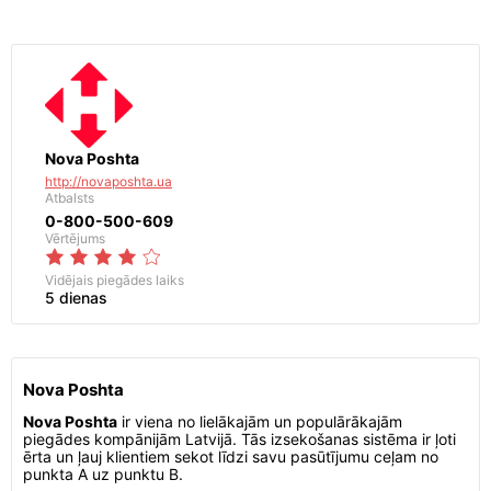
Nova Poshta
http://novaposhta.ua
Atbalsts
0-800-500-609
Vērtējums
Vidējais piegādes laiks
5 dienas
Nova Poshta
Nova Poshta
ir viena no lielākajām un populārākajām
piegādes kompānijām Latvijā. Tās izsekošanas sistēma ir ļoti
ērta un ļauj klientiem sekot līdzi savu pasūtījumu ceļam no
punkta A uz punktu B.