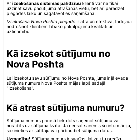
Ar
izsekošanas sistēmas palīdzību
klienti var ne tikai
uzzināt savu pasūtījuma atrašanās vietu, bet arī paredzēt
piegādes laiku un sagatavoties saņemšanai.
Izsekošana Nova Poshta piegāde
ir ātra un efektīva, tādējādi
nodrošinot klientiem labāko pakalpojumu kvalitāti un
uzticamību.
Kā izsekot sūtījumu no
Nova Poshta
Lai izsekotu savu sūtījumu no Nova Poshta, jums ir jāievada
sūtījuma numurs Nova Poshta mājas lapā sadaļā
"Izsekošana".
Kā atrast sūtījuma numuru?
Sūtījuma numurs parasti tiek dots saņemot sūtījumu vai
norādīts uz sūtījuma kvīta. Ja neesat saņēmis šo informāciju,
sazinieties ar sūtītāju vai pārbaudiet sūtījuma datus.
Uzmanību!
Sūtījuma numurs ir svarīgs, lai veiktu precīzu