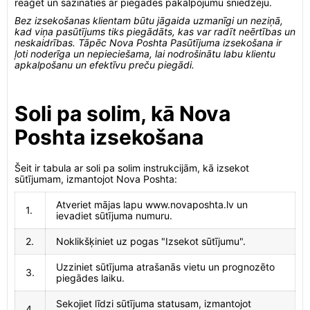
reaģēt un sazināties ar piegādes pakalpojumu sniedzēju.
Bez izsekošanas klientam būtu jāgaida uzmanīgi un neziņā,
kad viņa pasūtījums tiks piegādāts, kas var radīt neērtības un
neskaidrības. Tāpēc Nova Poshta Pasūtījuma izsekošana ir
ļoti noderīga un nepieciešama, lai nodrošinātu labu klientu
apkalpošanu un efektīvu preču piegādi.
Soli pa solim, kā Nova
Poshta izsekošana
Šeit ir tabula ar soli pa solim instrukcijām, kā izsekot
sūtījumam, izmantojot Nova Poshta:
Atveriet mājas lapu www.novaposhta.lv un
1.
ievadiet sūtījuma numuru.
2.
Noklikšķiniet uz pogas "Izsekot sūtījumu".
Uzziniet sūtījuma atrašanās vietu un prognozēto
3.
piegādes laiku.
Sekojiet līdzi sūtījuma statusam, izmantojot
4.