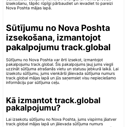
izsekošanu, tāpēc rūpīgi pārbaudiet un ievadiet to pareizi
Nova Poshta mājas lapā.
Sūtījumu no Nova Poshta
izsekošana, izmantojot
pakalpojumu track.global
Sūtījumu no Nova Poshta var ērti izsekot, izmantojot
pakalpojumu track.global. Šis pakalpojums ļauj jums viegli
uzzināt sūtījuma atrašanās vietu un statusu jebkurā laikā. Lai
izsekotu sūtījumu, jums vienkārši jāievada sūtījuma numurs
track.global mājas lapā un jūs saņemsiet visu nepieciešamo
informāciju par sūtījuma ceļu.
Kā izmantot track.global
pakalpojumu?
Lai izsekotu sūtījumu no Nova Poshta, jums vispirms jāatver
track.global mājas lapā un jāievada sūtījuma numurs