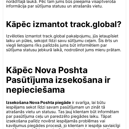
norādītajā laukā. Pēc tam jums būs pieejama visaptveroša
informācija par sūtījuma statusu un atrašanās vietu.
Kāpēc izmantot track.global?
Izvēloties izmantot track.global pakalpojumu, jūs ietaupīsiet
laiku un pūles, sekojot līdzi savu sūtījumu ceļam. Šis ērts un
viegli lietojams rīks palīdzēs jums būt informētiem par
sūtījuma statusu jebkurā laikā, nodrošinot jums mieru prātam.
Kāpēc Nova Poshta
Pasūtījuma izsekošana ir
nepieciešama
Izsekošana Nova Poshta piegāde
ir svarīga, lai būtu
iespējams sekot līdzi savam pasūtījumam un zināt tā
atrašanās vietu un statusu. Tas ļauj klientam būt informētam
par pasūtījuma ceļu un paredzēto piegādes laiku. Tāpat
izsekošana palīdz novērst iespējamās problēmas vai
kavējumus piegādes procesā, jo klientam ir iespēja savlaicīgi