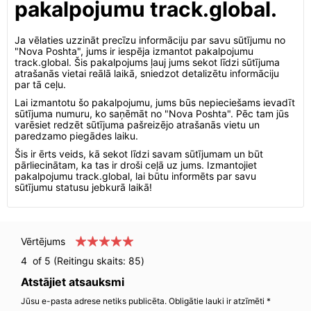
pakalpojumu track.global.
Ja vēlaties uzzināt precīzu informāciju par savu sūtījumu no
"Nova Poshta", jums ir iespēja izmantot pakalpojumu
track.global. Šis pakalpojums ļauj jums sekot līdzi sūtījuma
atrašanās vietai reālā laikā, sniedzot detalizētu informāciju
par tā ceļu.
Lai izmantotu šo pakalpojumu, jums būs nepieciešams ievadīt
sūtījuma numuru, ko saņēmāt no "Nova Poshta". Pēc tam jūs
varēsiet redzēt sūtījuma pašreizējo atrašanās vietu un
paredzamo piegādes laiku.
Šis ir ērts veids, kā sekot līdzi savam sūtījumam un būt
pārliecinātam, ka tas ir droši ceļā uz jums. Izmantojiet
pakalpojumu track.global, lai būtu informēts par savu
sūtījumu statusu jebkurā laikā!
Vērtējums
4
of 5 (Reitingu skaits:
85
)
Atstājiet atsauksmi
Jūsu e-pasta adrese netiks publicēta. Obligātie lauki ir atzīmēti *