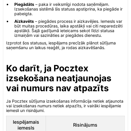
Piegādāts
– paka ir veiksmīgi nodota saņēmējam.
Izsekošanas sistēmā šis statuss apstiprina, ka piegāde ir
pabeigta.
Aizkavēts
– piegādes process ir aizkavējies. Iemesls var
būt muitas procedūras, laika apstākļi vai citi neparedzēti
apstākļi. Šajā gadījumā ieteicams sekot līdzi statusa
izmaiņām vai sazināties ar piegādes dienestu.
Izprotot šos statusus, iespējams precīzāk plānot sūtījuma
saņemšanu un laikus reaģēt, ja rodas aizkavēšanās.
Ko darīt, ja Pocztex
izsekošana neatjaunojas
vai numurs nav atpazīts
Ja Pocztex sūtījuma izsekošanas informācija netiek atjaunota
vai izsekošanas numurs netiek atpazīts, ir vairāki iespējamie
iemesli un risinājumi.
Iespējamais
Risinājums
iemesls