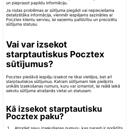
un pieprasot papildu informāciju.
Ja rodas problēmas ar sūtījuma piegādi vai nepieciešama
detalizētāka informācija, vienmēr iespējams sazināties ar
Pocztex klientu servisu, lai saņemtu palīdzību un precizētu
sūtījuma statusu.
Vai var izsekot
starptautiskus Pocztex
sūtījumus?
Pocztex piedāvā iespēju izsekot ne tikai vietējos, bet arī
starptautiskos sūtījumus. Katram sūtījumam tiek piešķirts
unikāls izsekošanas numurs, kuru var izmantot, lai reālā laikā
sekotu sūtījuma atrašanās vietai un statusam.
Kā izsekot starptautisku
Pocztex paku?
Atrodiet savu izsekošanas numuru, kas parasti ir norādīts