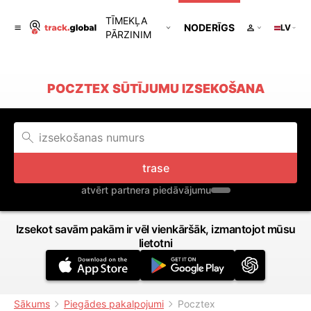
TĪMEKĻA
NODERĪGS
LV
PĀRZINIM
POCZTEX SŪTĪJUMU IZSEKOŠANA
trase
atvērt partnera piedāvājumu
Izsekot savām pakām ir vēl vienkāršāk, izmantojot mūsu
lietotni
Sākums
Piegādes pakalpojumi
Pocztex