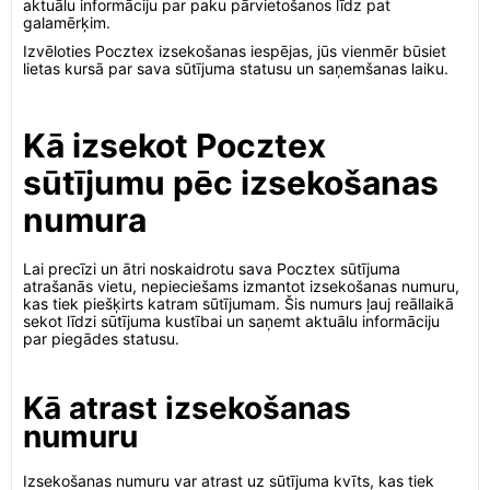
aktuālu informāciju par paku pārvietošanos līdz pat
galamērķim.
Izvēloties Pocztex izsekošanas iespējas, jūs vienmēr būsiet
lietas kursā par sava sūtījuma statusu un saņemšanas laiku.
Kā izsekot Pocztex
sūtījumu pēc izsekošanas
numura
Lai precīzi un ātri noskaidrotu sava Pocztex sūtījuma
atrašanās vietu, nepieciešams izmantot izsekošanas numuru,
kas tiek piešķirts katram sūtījumam. Šis numurs ļauj reāllaikā
sekot līdzi sūtījuma kustībai un saņemt aktuālu informāciju
par piegādes statusu.
Kā atrast izsekošanas
numuru
Izsekošanas numuru var atrast uz sūtījuma kvīts, kas tiek