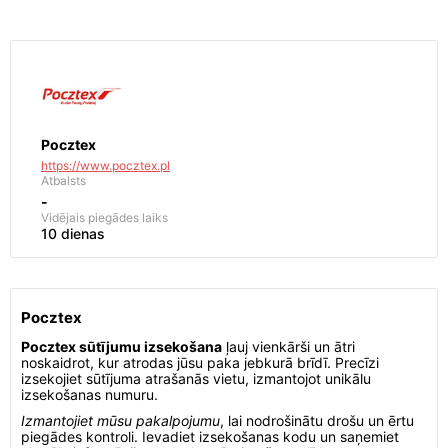
Pocztex
https://www.pocztex.pl
Atbalsts
-
Vidējais piegādes laiks
10 dienas
Pocztex
Pocztex sūtījumu izsekošana
ļauj vienkārši un ātri
noskaidrot, kur atrodas jūsu paka jebkurā brīdī. Precīzi
izsekojiet sūtījuma atrašanās vietu, izmantojot unikālu
izsekošanas numuru.
Izmantojiet mūsu pakalpojumu
, lai nodrošinātu drošu un ērtu
piegādes kontroli. Ievadiet izsekošanas kodu un saņemiet