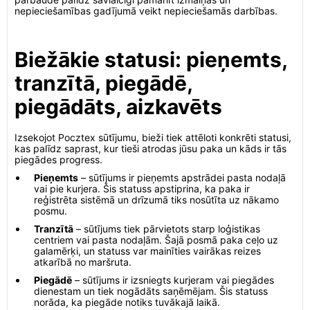
nepieciešamības gadījumā veikt nepieciešamās darbības.
Biežākie statusi: pieņemts,
tranzītā, piegādē,
piegādāts, aizkavēts
Izsekojot Pocztex sūtījumu, bieži tiek attēloti konkrēti statusi,
kas palīdz saprast, kur tieši atrodas jūsu paka un kāds ir tās
piegādes progress.
Pieņemts
– sūtījums ir pieņemts apstrādei pasta nodaļā
vai pie kurjera. Šis statuss apstiprina, ka paka ir
reģistrēta sistēmā un drīzumā tiks nosūtīta uz nākamo
posmu.
Tranzītā
– sūtījums tiek pārvietots starp loģistikas
centriem vai pasta nodaļām. Šajā posmā paka ceļo uz
galamērķi, un statuss var mainīties vairākas reizes
atkarībā no maršruta.
Piegādē
– sūtījums ir izsniegts kurjeram vai piegādes
dienestam un tiek nogādāts saņēmējam. Šis statuss
norāda, ka piegāde notiks tuvākajā laikā.