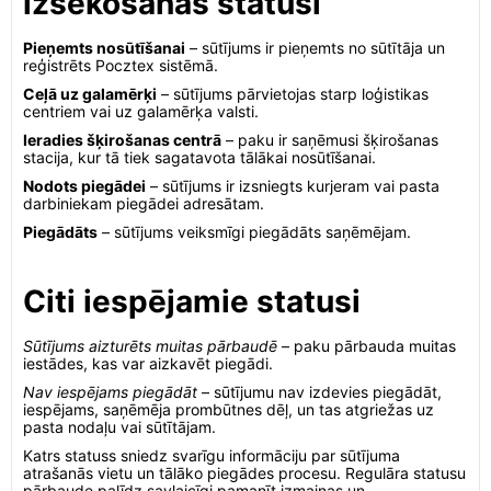
izsekošanas statusi
Pieņemts nosūtīšanai
– sūtījums ir pieņemts no sūtītāja un
reģistrēts Pocztex sistēmā.
Ceļā uz galamērķi
– sūtījums pārvietojas starp loģistikas
centriem vai uz galamērķa valsti.
Ieradies šķirošanas centrā
– paku ir saņēmusi šķirošanas
stacija, kur tā tiek sagatavota tālākai nosūtīšanai.
Nodots piegādei
– sūtījums ir izsniegts kurjeram vai pasta
darbiniekam piegādei adresātam.
Piegādāts
– sūtījums veiksmīgi piegādāts saņēmējam.
Citi iespējamie statusi
Sūtījums aizturēts muitas pārbaudē
– paku pārbauda muitas
iestādes, kas var aizkavēt piegādi.
Nav iespējams piegādāt
– sūtījumu nav izdevies piegādāt,
iespējams, saņēmēja prombūtnes dēļ, un tas atgriežas uz
pasta nodaļu vai sūtītājam.
Katrs statuss sniedz svarīgu informāciju par sūtījuma
atrašanās vietu un tālāko piegādes procesu. Regulāra statusu
pārbaude palīdz savlaicīgi pamanīt izmaiņas un