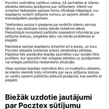
Pocztex nodrošina vairākus veidus, kā sazināties ar klientu
atbalsta dienestu jautājumos par sūtījumiem. Klienti var
izmantot tiešsaistes saziņas formu oficiālajā mājaslapā, kur
iespējams norādīt sūtījuma numuru un saņemt atbildi uz
interesējošiem jautājumiem.
Telefoniska saziņa ir pieejama pa norādīto klientu servisa
tālruni, kas darbojas darba dienās noteiktos laikos.
Pieredzējuši konsultanti palīdzēs noskaidrot informāciju par
sūtījuma statusu, piegādes laiku vai risinās problēmas ar
piegādi.
Rakstiskai saziņai iespējams izmantot arī e-pastu, uz kuru
Pocztex atbalsta komanda sniedz detalizētas atbildes.
Papildus tiek piedāvāta iespēja sazināties caur sociālo tīklu
profiliem, kur operatīvi tiek sniegtas atbildes uz jautājumiem
vai sniegta palīdzība nestandarta situācijās.
Visas saziņas iespējas nodrošina ātru un kvalitatīvu atbalstu,
lai klients vienmēr būtu informēts par sava sūtījuma statusu
un varētu saņemt palīdzību jebkurā jautājumā, kas saistīts ar
piegādi.
Biežāk uzdotie jautājumi
par Pocztex sūtījumu