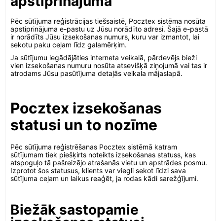
apstiprinājumā
Pēc sūtījuma reģistrācijas tiešsaistē, Pocztex sistēma nosūta
apstiprinājuma e-pastu uz Jūsu norādīto adresi. Šajā e-pastā
ir norādīts Jūsu izsekošanas numurs, kuru var izmantot, lai
sekotu paku ceļam līdz galamērķim.
Ja sūtījumu iegādājāties interneta veikalā, pārdevējs bieži
vien izsekošanas numuru nosūta atsevišķā ziņojumā vai tas ir
atrodams Jūsu pasūtījuma detaļās veikala mājaslapā.
Pocztex izsekošanas
statusi un to nozīme
Pēc sūtījuma reģistrēšanas Pocztex sistēmā katram
sūtījumam tiek piešķirts noteikts izsekošanas statuss, kas
atspoguļo tā pašreizējo atrašanās vietu un apstrādes posmu.
Izprotot šos statusus, klients var viegli sekot līdzi sava
sūtījuma ceļam un laikus reaģēt, ja rodas kādi sarežģījumi.
Biežāk sastopamie