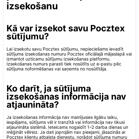
izsekošanu
Kā var izsekot savu Pocztex
sūtījumu?
Lai izsekotu savu Pocztex sūtījumu, nepieciešams ievadīt
sūtījuma izsekošanas numuru Pocztex oficiālajā mājaslapā vai
izmantot uzticamu sūtījumu izsekošanas platformu.
Izsekošanas numurs parasti tiek nosūtīts uz e-pastu pēc
sūtījuma noformēšanas vai saņemts no nosūtītāja.
Ko darīt, ja sūtījuma
izsekošanas informācija nav
atjaunināta?
Ja izsekošanas informācija nav mainījusies ilgāku laiku,
iespējams, sūtījums vēl ir tranzītā vai informācija nav tikusi
atjaunināta sistēmā. Ieteicams nogaidīt 1–2 darba dienas un
mēģināt vēlreiz. Ja dati joprojām nav pieejami, jāsazinās ar
Pocztex klientu atbalsta dienestu, norādot sūtījuma numuru