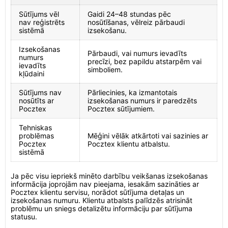
Sūtījums vēl
Gaidi 24–48 stundas pēc
nav reģistrēts
nosūtīšanas, vēlreiz pārbaudi
sistēmā
izsekošanu.
Izsekošanas
Pārbaudi, vai numurs ievadīts
numurs
precīzi, bez papildu atstarpēm vai
ievadīts
simboliem.
kļūdaini
Sūtījums nav
Pārliecinies, ka izmantotais
nosūtīts ar
izsekošanas numurs ir paredzēts
Pocztex
Pocztex sūtījumiem.
Tehniskas
problēmas
Mēģini vēlāk atkārtoti vai sazinies ar
Pocztex
Pocztex klientu atbalstu.
sistēmā
Ja pēc visu iepriekš minēto darbību veikšanas izsekošanas
informācija joprojām nav pieejama, iesakām sazināties ar
Pocztex klientu servisu, norādot sūtījuma detaļas un
izsekošanas numuru. Klientu atbalsts palīdzēs atrisināt
problēmu un sniegs detalizētu informāciju par sūtījuma
statusu.