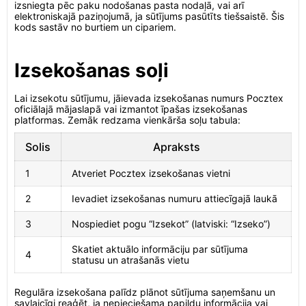
izsniegta pēc paku nodošanas pasta nodaļā, vai arī
elektroniskajā paziņojumā, ja sūtījums pasūtīts tiešsaistē. Šis
kods sastāv no burtiem un cipariem.
Izsekošanas soļi
Lai izsekotu sūtījumu, jāievada izsekošanas numurs Pocztex
oficiālajā mājaslapā vai izmantot īpašas izsekošanas
platformas. Zemāk redzama vienkārša soļu tabula:
Solis
Apraksts
1
Atveriet Pocztex izsekošanas vietni
2
Ievadiet izsekošanas numuru attiecīgajā laukā
3
Nospiediet pogu “Izsekot” (latviski: “Izseko”)
Skatiet aktuālo informāciju par sūtījuma
4
statusu un atrašanās vietu
Regulāra izsekošana palīdz plānot sūtījuma saņemšanu un
savlaicīgi reaģēt, ja nepieciešama papildu informācija vai