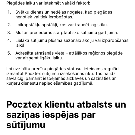
Piegādes laiku var ietekmēt vairāki faktori:
Svētku dienas un nedēļas nogales, kad piegādes
nenotiek vai tiek ierobežotas.
Laikapstākļu apstākļi, kas var traucēt loģistiku.
Muitas procedūras starptautisko sūtījumu gadījumā.
Lielāka sūtījumu plūsma sezonālo akciju vai izpārdošanas
laikā.
Adresāta atrašanās vieta – attālākos reģionos piegāde
var aizņemt ilgāku laiku.
Lai uzzinātu precīzu piegādes statusu, ieteicams regulāri
izmantot Pocztex sūtījumu izsekošanas rīku. Tas palīdz
savlaicīgi pamanīt iespējamās aizkaves un sazināties ar
kurjeru dienestu nepieciešamības gadījumā.
Pocztex klientu atbalsts un
saziņas iespējas par
sūtījumu