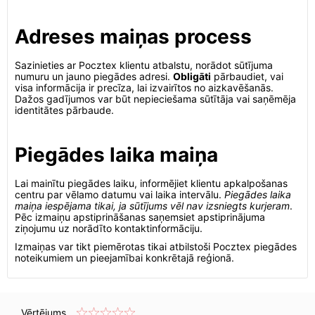
Adreses maiņas process
Sazinieties ar Pocztex klientu atbalstu, norādot sūtījuma
numuru un jauno piegādes adresi.
Obligāti
pārbaudiet, vai
visa informācija ir precīza, lai izvairītos no aizkavēšanās.
Dažos gadījumos var būt nepieciešama sūtītāja vai saņēmēja
identitātes pārbaude.
Piegādes laika maiņa
Lai mainītu piegādes laiku, informējiet klientu apkalpošanas
centru par vēlamo datumu vai laika intervālu.
Piegādes laika
maiņa iespējama tikai, ja sūtījums vēl nav izsniegts kurjeram
.
Pēc izmaiņu apstiprināšanas saņemsiet apstiprinājuma
ziņojumu uz norādīto kontaktinformāciju.
Izmaiņas var tikt piemērotas tikai atbilstoši Pocztex piegādes
noteikumiem un pieejamībai konkrētajā reģionā.
Vērtējums