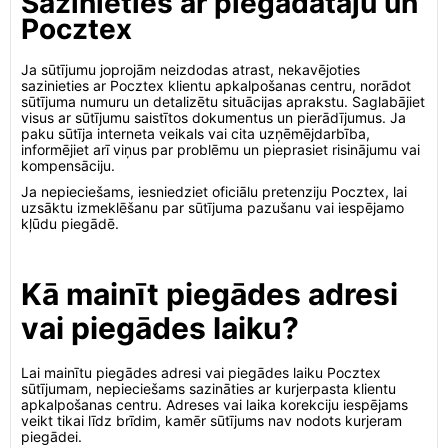
Sazinieties ar piegādātāju un
Pocztex
Ja sūtījumu joprojām neizdodas atrast, nekavējoties
sazinieties ar Pocztex klientu apkalpošanas centru, norādot
sūtījuma numuru un detalizētu situācijas aprakstu. Saglabājiet
visus ar sūtījumu saistītos dokumentus un pierādījumus. Ja
paku sūtīja interneta veikals vai cita uzņēmējdarbība,
informējiet arī viņus par problēmu un pieprasiet risinājumu vai
kompensāciju.
Ja nepieciešams, iesniedziet oficiālu pretenziju Pocztex, lai
uzsāktu izmeklēšanu par sūtījuma pazušanu vai iespējamo
kļūdu piegādē.
Kā mainīt piegādes adresi
vai piegādes laiku?
Lai mainītu piegādes adresi vai piegādes laiku Pocztex
sūtījumam, nepieciešams sazināties ar kurjerpasta klientu
apkalpošanas centru. Adreses vai laika korekciju iespējams
veikt tikai līdz brīdim, kamēr sūtījums nav nodots kurjeram
piegādei.