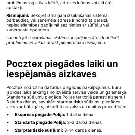
problēmas loģistikas ķēdē, adreses kļūdas vai citi ārēji
apstākļi.
Risinājumi:
Sekojiet izmaiņām izsekošanas sistēmā,
pārbaudiet, vai saņēmēja adrese ir norādīta pareizi,
nepieciešamības gadījumā sazinieties ar sūtītāju vai
kurjerpasta operatoru.
Izmantojot izsekošanas sistēmu, iespējams ātri identificēt
problēmas un laikus atrast piemērotāko risinājumu.
Pocztex piegādes laiki un
iespējamās aizkaves
Pocztex nodrošina dažādus piegādes pakalpojumus, kuru
izpildes laiks atkarīgs no izvēlētā servisa veida un galamērķa.
Standarta sūtījumu piegāde Polijas teritorijā parasti aizņem 1–
3 darba dienas, savukārt starptautisko sūtījumu piegādes
laiks var būt ilgāks, atkarībā no valsts un muitas procedūrām.
Ekspress piegāde Polijā:
1 darba diena.
Standarta piegāde Polijā:
2–3 darba dienas.
Starptautiskie sūtījumi:
3–14 darba dienas.