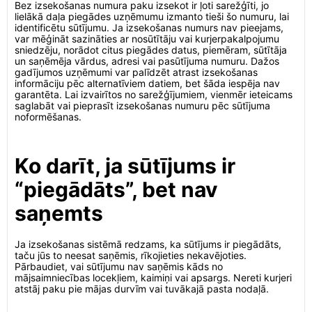
Bez izsekošanas numura paku izsekot ir ļoti sarežģīti, jo
lielākā daļa piegādes uzņēmumu izmanto tieši šo numuru, lai
identificētu sūtījumu. Ja izsekošanas numurs nav pieejams,
var mēģināt sazināties ar nosūtītāju vai kurjerpakalpojumu
sniedzēju, norādot citus piegādes datus, piemēram, sūtītāja
un saņēmēja vārdus, adresi vai pasūtījuma numuru. Dažos
gadījumos uzņēmumi var palīdzēt atrast izsekošanas
informāciju pēc alternatīviem datiem, bet šāda iespēja nav
garantēta. Lai izvairītos no sarežģījumiem, vienmēr ieteicams
saglabāt vai pieprasīt izsekošanas numuru pēc sūtījuma
noformēšanas.
Ko darīt, ja sūtījums ir
“piegādāts”, bet nav
saņemts
Ja izsekošanas sistēmā redzams, ka sūtījums ir piegādāts,
taču jūs to neesat saņēmis, rīkojieties nekavējoties.
Pārbaudiet, vai sūtījumu nav saņēmis kāds no
mājsaimniecības locekļiem, kaimiņi vai apsargs. Nereti kurjeri
atstāj paku pie mājas durvīm vai tuvākajā pasta nodaļā.