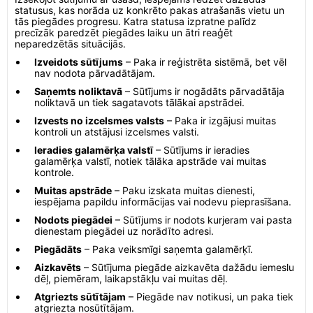
statusus, kas norāda uz konkrēto pakas atrašanās vietu un
tās piegādes progresu. Katra statusa izpratne palīdz
precīzāk paredzēt piegādes laiku un ātri reaģēt
neparedzētās situācijās.
Izveidots sūtījums
– Paka ir reģistrēta sistēmā, bet vēl
nav nodota pārvadātājam.
Saņemts noliktavā
– Sūtījums ir nogādāts pārvadātāja
noliktavā un tiek sagatavots tālākai apstrādei.
Izvests no izcelsmes valsts
– Paka ir izgājusi muitas
kontroli un atstājusi izcelsmes valsti.
Ieradies galamērķa valstī
– Sūtījums ir ieradies
galamērķa valstī, notiek tālāka apstrāde vai muitas
kontrole.
Muitas apstrāde
– Paku izskata muitas dienesti,
iespējama papildu informācijas vai nodevu pieprasīšana.
Nodots piegādei
– Sūtījums ir nodots kurjeram vai pasta
dienestam piegādei uz norādīto adresi.
Piegādāts
– Paka veiksmīgi saņemta galamērķī.
Aizkavēts
– Sūtījuma piegāde aizkavēta dažādu iemeslu
dēļ, piemēram, laikapstākļu vai muitas dēļ.
Atgriezts sūtītājam
– Piegāde nav notikusi, un paka tiek
atgriezta nosūtītājam.