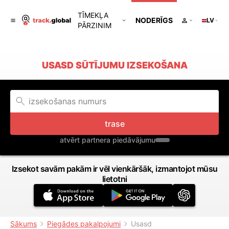
TĪMEKĻA
NODERĪGS
LV
PĀRZINIM
USASD SŪTĪJUMU IZSEKOŠANA
trase
atvērt partnera piedāvājumu
Izsekot savām pakām ir vēl vienkāršāk, izmantojot mūsu
lietotni
Sākums
Piegādes pakalpojumi
Usasd