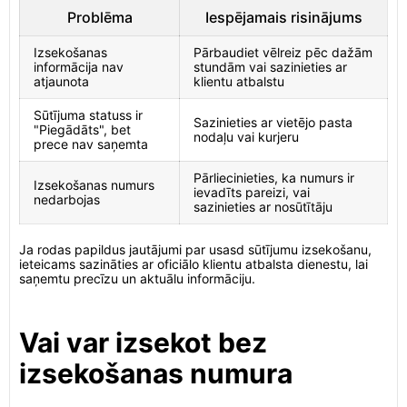
Problēma
Iespējamais risinājums
Izsekošanas
Pārbaudiet vēlreiz pēc dažām
informācija nav
stundām vai sazinieties ar
atjaunota
klientu atbalstu
Sūtījuma statuss ir
Sazinieties ar vietējo pasta
"Piegādāts", bet
nodaļu vai kurjeru
prece nav saņemta
Pārliecinieties, ka numurs ir
Izsekošanas numurs
ievadīts pareizi, vai
nedarbojas
sazinieties ar nosūtītāju
Ja rodas papildus jautājumi par usasd sūtījumu izsekošanu,
ieteicams sazināties ar oficiālo klientu atbalsta dienestu, lai
saņemtu precīzu un aktuālu informāciju.
Vai var izsekot bez
izsekošanas numura