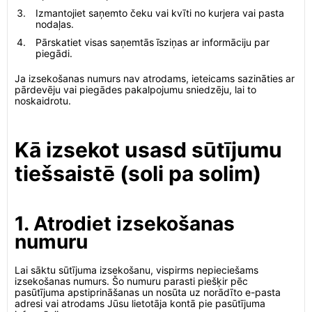
Izmantojiet saņemto čeku vai kvīti no kurjera vai pasta
nodaļas.
Pārskatiet visas saņemtās īsziņas ar informāciju par
piegādi.
Ja izsekošanas numurs nav atrodams, ieteicams sazināties ar
pārdevēju vai piegādes pakalpojumu sniedzēju, lai to
noskaidrotu.
Kā izsekot usasd sūtījumu
tiešsaistē (soli pa solim)
1. Atrodiet izsekošanas
numuru
Lai sāktu sūtījuma izsekošanu, vispirms nepieciešams
izsekošanas numurs. Šo numuru parasti piešķir pēc
pasūtījuma apstiprināšanas un nosūta uz norādīto e-pasta
adresi vai atrodams Jūsu lietotāja kontā pie pasūtījuma