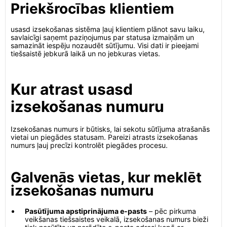
Priekšrocības klientiem
usasd izsekošanas sistēma ļauj klientiem plānot savu laiku,
savlaicīgi saņemt paziņojumus par statusa izmaiņām un
samazināt iespēju nozaudēt sūtījumu. Visi dati ir pieejami
tiešsaistē jebkurā laikā un no jebkuras vietas.
Kur atrast usasd
izsekošanas numuru
Izsekošanas numurs ir būtisks, lai sekotu sūtījuma atrašanās
vietai un piegādes statusam. Pareizi atrasts izsekošanas
numurs ļauj precīzi kontrolēt piegādes procesu.
Galvenās vietas, kur meklēt
izsekošanas numuru
Pasūtījuma apstiprinājuma e-pasts
– pēc pirkuma
veikšanas tiešsaistes veikalā, izsekošanas numurs bieži