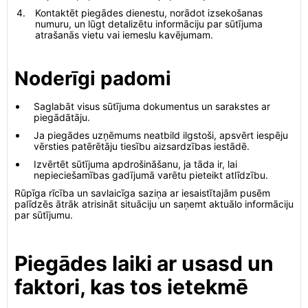
Kontaktēt piegādes dienestu, norādot izsekošanas
numuru, un lūgt detalizētu informāciju par sūtījuma
atrašanās vietu vai iemeslu kavējumam.
Noderīgi padomi
Saglabāt visus sūtījuma dokumentus un sarakstes ar
piegādātāju.
Ja piegādes uzņēmums neatbild ilgstoši, apsvērt iespēju
vērsties patērētāju tiesību aizsardzības iestādē.
Izvērtēt sūtījuma apdrošināšanu, ja tāda ir, lai
nepieciešamības gadījumā varētu pieteikt atlīdzību.
Rūpīga rīcība un savlaicīga saziņa ar iesaistītajām pusēm
palīdzēs ātrāk atrisināt situāciju un saņemt aktuālo informāciju
par sūtījumu.
Piegādes laiki ar usasd un
faktori, kas tos ietekmē