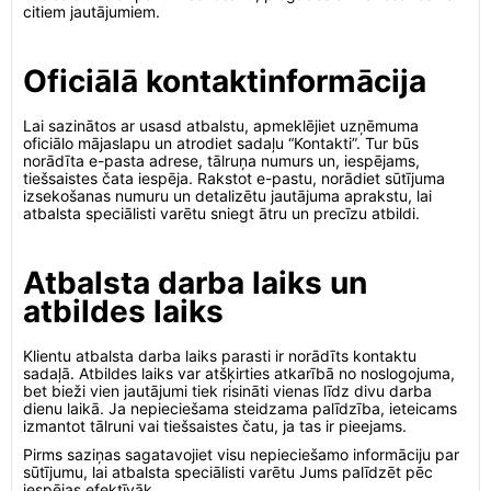
citiem jautājumiem.
Oficiālā kontaktinformācija
Lai sazinātos ar usasd atbalstu, apmeklējiet uzņēmuma
oficiālo mājaslapu un atrodiet sadaļu “Kontakti”. Tur būs
norādīta e-pasta adrese, tālruņa numurs un, iespējams,
tiešsaistes čata iespēja. Rakstot e-pastu, norādiet sūtījuma
izsekošanas numuru un detalizētu jautājuma aprakstu, lai
atbalsta speciālisti varētu sniegt ātru un precīzu atbildi.
Atbalsta darba laiks un
atbildes laiks
Klientu atbalsta darba laiks parasti ir norādīts kontaktu
sadaļā. Atbildes laiks var atšķirties atkarībā no noslogojuma,
bet bieži vien jautājumi tiek risināti vienas līdz divu darba
dienu laikā. Ja nepieciešama steidzama palīdzība, ieteicams
izmantot tālruni vai tiešsaistes čatu, ja tas ir pieejams.
Pirms saziņas sagatavojiet visu nepieciešamo informāciju par
sūtījumu, lai atbalsta speciālisti varētu Jums palīdzēt pēc
iespējas efektīvāk.