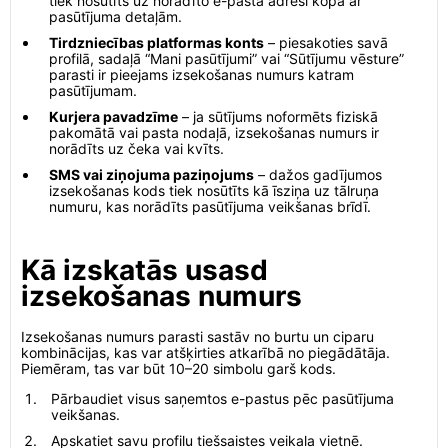
tiek nosūtīts uz norādīto e-pasta adresi kopā ar
pasūtījuma detaļām.
Tirdzniecības platformas konts
– piesakoties savā
profilā, sadaļā “Mani pasūtījumi” vai “Sūtījumu vēsture”
parasti ir pieejams izsekošanas numurs katram
pasūtījumam.
Kurjera pavadzīme
– ja sūtījums noformēts fiziskā
pakomātā vai pasta nodaļā, izsekošanas numurs ir
norādīts uz čeka vai kvīts.
SMS vai ziņojuma paziņojums
– dažos gadījumos
izsekošanas kods tiek nosūtīts kā īsziņa uz tālruņa
numuru, kas norādīts pasūtījuma veikšanas brīdī.
Kā izskatās usasd
izsekošanas numurs
Izsekošanas numurs parasti sastāv no burtu un ciparu
kombinācijas, kas var atšķirties atkarībā no piegādātāja.
Piemēram, tas var būt 10–20 simbolu garš kods.
Pārbaudiet visus saņemtos e-pastus pēc pasūtījuma
veikšanas.
Apskatiet savu profilu tiešsaistes veikala vietnē.