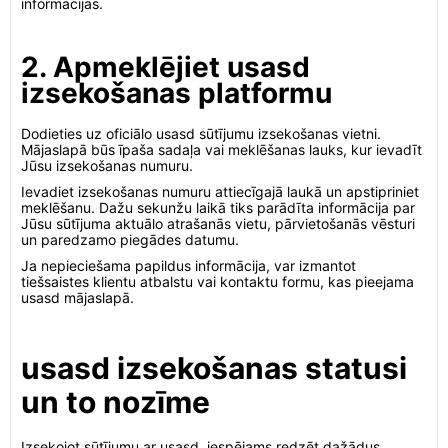
informācijas.
2. Apmeklējiet usasd
izsekošanas platformu
Dodieties uz oficiālo usasd sūtījumu izsekošanas vietni.
Mājaslapā būs īpaša sadaļa vai meklēšanas lauks, kur ievadīt
Jūsu izsekošanas numuru.
Ievadiet izsekošanas numuru attiecīgajā laukā un apstipriniet
meklēšanu. Dažu sekunžu laikā tiks parādīta informācija par
Jūsu sūtījuma aktuālo atrašanās vietu, pārvietošanās vēsturi
un paredzamo piegādes datumu.
Ja nepieciešama papildus informācija, var izmantot
tiešsaistes klientu atbalstu vai kontaktu formu, kas pieejama
usasd mājaslapā.
usasd izsekošanas statusi
un to nozīme
Izsekojot sūtījumu ar usasd, iespējams redzēt dažādus