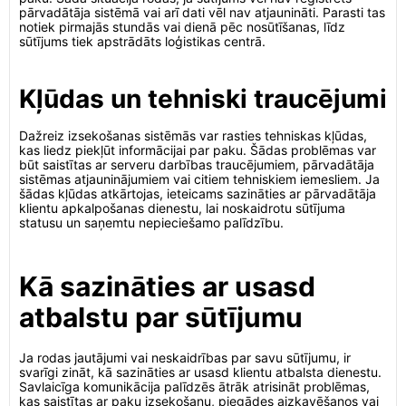
pārvadātāja sistēmā vai arī dati vēl nav atjaunināti. Parasti tas
notiek pirmajās stundās vai dienā pēc nosūtīšanas, līdz
sūtījums tiek apstrādāts loģistikas centrā.
Kļūdas un tehniski traucējumi
Dažreiz izsekošanas sistēmās var rasties tehniskas kļūdas,
kas liedz piekļūt informācijai par paku. Šādas problēmas var
būt saistītas ar serveru darbības traucējumiem, pārvadātāja
sistēmas atjauninājumiem vai citiem tehniskiem iemesliem. Ja
šādas kļūdas atkārtojas, ieteicams sazināties ar pārvadātāja
klientu apkalpošanas dienestu, lai noskaidrotu sūtījuma
statusu un saņemtu nepieciešamo palīdzību.
Kā sazināties ar usasd
atbalstu par sūtījumu
Ja rodas jautājumi vai neskaidrības par savu sūtījumu, ir
svarīgi zināt, kā sazināties ar usasd klientu atbalsta dienestu.
Savlaicīga komunikācija palīdzēs ātrāk atrisināt problēmas,
kas saistītas ar paku izsekošanu, piegādes aizkavēšanos vai