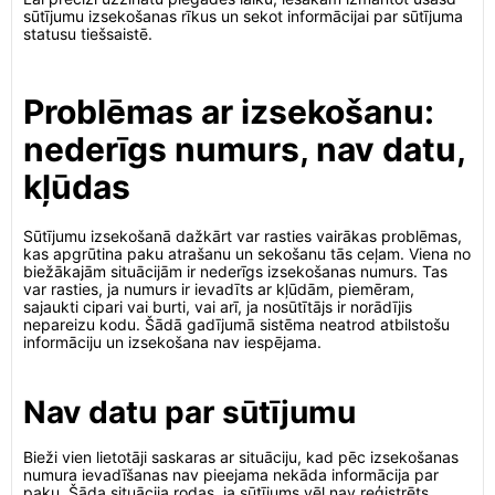
sūtījumu izsekošanas rīkus un sekot informācijai par sūtījuma
statusu tiešsaistē.
Problēmas ar izsekošanu:
nederīgs numurs, nav datu,
kļūdas
Sūtījumu izsekošanā dažkārt var rasties vairākas problēmas,
kas apgrūtina paku atrašanu un sekošanu tās ceļam. Viena no
biežākajām situācijām ir nederīgs izsekošanas numurs. Tas
var rasties, ja numurs ir ievadīts ar kļūdām, piemēram,
sajaukti cipari vai burti, vai arī, ja nosūtītājs ir norādījis
nepareizu kodu. Šādā gadījumā sistēma neatrod atbilstošu
informāciju un izsekošana nav iespējama.
Nav datu par sūtījumu
Bieži vien lietotāji saskaras ar situāciju, kad pēc izsekošanas
numura ievadīšanas nav pieejama nekāda informācija par
paku. Šāda situācija rodas, ja sūtījums vēl nav reģistrēts