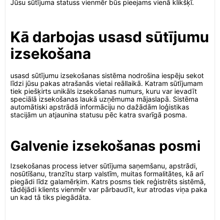
Jūsu sūtījuma statuss vienmēr būs pieejams vienā klikšķī.
Kā darbojas usasd sūtījumu
izsekošana
usasd sūtījumu izsekošanas sistēma nodrošina iespēju sekot
līdzi jūsu pakas atrašanās vietai reāllaikā. Katram sūtījumam
tiek piešķirts unikāls izsekošanas numurs, kuru var ievadīt
speciālā izsekošanas laukā uzņēmuma mājaslapā. Sistēma
automātiski apstrādā informāciju no dažādām loģistikas
stacijām un atjaunina statusu pēc katra svarīgā posma.
Galvenie izsekošanas posmi
Izsekošanas process ietver sūtījuma saņemšanu, apstrādi,
nosūtīšanu, tranzītu starp valstīm, muitas formalitātes, kā arī
piegādi līdz galamērķim. Katrs posms tiek reģistrēts sistēmā,
tādējādi klients vienmēr var pārbaudīt, kur atrodas viņa paka
un kad tā tiks piegādāta.