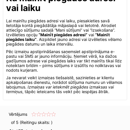
vai laiku
Lai mainītu piegādes adresi vai laiku, piesakieties savā
lietotāja kontā piegādātāja mājaslapā vai lietotnē. Atrodiet
attiecīgo sūtījumu sadaļā “Mani sūtījumi” vai “Izsekošana”.
Izvēlieties opciju
“Mainīt piegādes adresi”
vai
“Mainīt
piegādes laiku”
. Aizpildiet jauno adresi vai izvēlieties vēlamo
piegādes datumu un laika intervālu.
Pēc izmaiņu apstiprināšanas saņemsiet apstiprinājuma e-
pastu vai SMS ar jauno informāciju. Ņemiet vērā, ka dažos
gadījumos adrese vai piegādes laiks var tikt mainīts tikai līdz
noteiktam brīdim – pirms sūtījums ir izsūtīts no noliktavas vai
nodots kurjeram.
Ja nevarat veikt izmaiņas tiešsaistē, sazinieties ar klientu
apkalpošanas dienestu, norādot sūtījuma numuru un vēlamos
labojumus.
Izmaiņas var ietekmēt piegādes izmaksas vai
termiņus
, tāpēc ieteicams tās veikt pēc iespējas ātrāk.
Vērtējums
of 5 (Reitingu skaits:
)