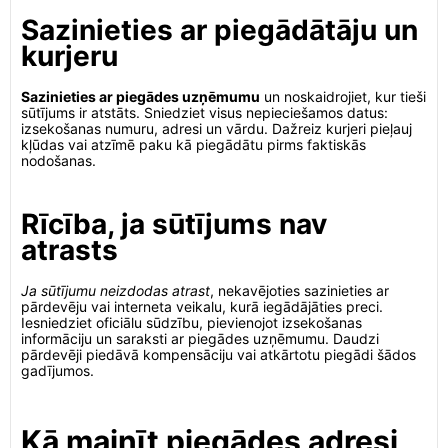
Sazinieties ar piegādātāju un
kurjeru
Sazinieties ar piegādes uzņēmumu
un noskaidrojiet, kur tieši
sūtījums ir atstāts. Sniedziet visus nepieciešamos datus:
izsekošanas numuru, adresi un vārdu. Dažreiz kurjeri pieļauj
kļūdas vai atzīmē paku kā piegādātu pirms faktiskās
nodošanas.
Rīcība, ja sūtījums nav
atrasts
Ja sūtījumu neizdodas atrast
, nekavējoties sazinieties ar
pārdevēju vai interneta veikalu, kurā iegādājāties preci.
Iesniedziet oficiālu sūdzību, pievienojot izsekošanas
informāciju un saraksti ar piegādes uzņēmumu. Daudzi
pārdevēji piedāvā kompensāciju vai atkārtotu piegādi šādos
gadījumos.
Kā mainīt piegādes adresi