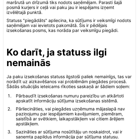
maršrutā un drīzumā tiks nodots saņēmējam. Parasti šajā
posmā kurjers ir ceļā vai paku jau ir iespējams izņemt
izvēlētajā punktā.
Statuss "piegādāts" apliecina, ka sūtījums ir veiksmīgi nodots
saņēmējam vai ievietots pakomātā. Šis ir pēdējais
izsekošanas posms, kas norāda par veiksmīgu piegādi.
Ko darīt, ja statuss ilgi
nemainās
Ja paku izsekošanas statuss ilgstoši paliek nemainīgs, tas var
norādīt uz aizkavēšanos vai problēmām piegādes procesā.
Šādās situācijās ieteicams rīkoties saskaņā ar šādiem soļiem:
Pārbaudīt izsekošanas numuru pareizību un atkārtoti
apskatīt informāciju sūtījuma izsekošanas sistēmā.
Pārliecināties, vai piegādes uzņēmuma mājaslapā nav
paziņojumu par iespējamiem kavējumiem, piemēram,
saistībā ar svētkiem, laikapstākļiem vai citiem ārējiem
apstākļiem.
Sazināties ar sūtījuma nosūtītāju un noskaidrot, vai ir
saņemta papildus informācija par sūtījuma statusu.