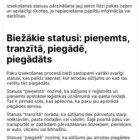
Izsekošanas statusu pārzināšana ļauj sekot līdzi pakas ceļam
un savlaicīgi rīkoties, ja nepieciešama papildu informācija vai
darbības.
Biežākie statusi: pieņemts,
tranzītā, piegādē,
piegādāts
Paku izsekošanas procesā bieži sastopami vairāki svarīgi
statusi, kas palīdz saprast, kur atrodas sūtījums un kad tas
varētu tikt piegādāts.
Statuss "pieņemts" nozīmē, ka sūtījums ir reģistrēts un
pieņemts apstrādei loģistikas uzņēmumā vai pasta nodaļā.
Tas ir pirmais solis, kas apliecina, ka paku jau apstrādā
piegādes serviss.
Statuss "tranzītā" norāda, ka sūtījums tiek pārvietots starp
noliktavām, pasta nodaļām vai valstīm. Šajā posmā paku var
transportēt ar dažādiem pārvadāšanas līdzekļiem, piemēram,
ar auto, vilcienu vai lidmašīnu.
Statuss "piegādē" nozīmē, ka sūtījums jau atrodas piegādes