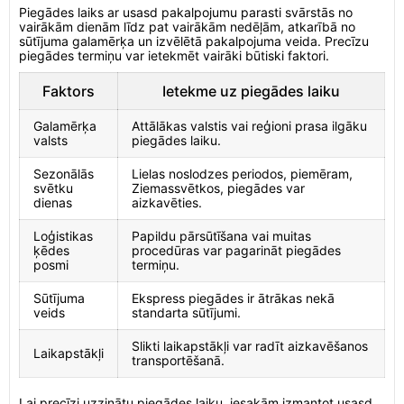
Piegādes laiks ar usasd pakalpojumu parasti svārstās no
vairākām dienām līdz pat vairākām nedēļām, atkarībā no
sūtījuma galamērķa un izvēlētā pakalpojuma veida. Precīzu
piegādes termiņu var ietekmēt vairāki būtiski faktori.
Faktors
Ietekme uz piegādes laiku
Galamērķa
Attālākas valstis vai reģioni prasa ilgāku
valsts
piegādes laiku.
Sezonālās
Lielas noslodzes periodos, piemēram,
svētku
Ziemassvētkos, piegādes var
dienas
aizkavēties.
Loģistikas
Papildu pārsūtīšana vai muitas
ķēdes
procedūras var pagarināt piegādes
posmi
termiņu.
Sūtījuma
Ekspress piegādes ir ātrākas nekā
veids
standarta sūtījumi.
Slikti laikapstākļi var radīt aizkavēšanos
Laikapstākļi
transportēšanā.
Lai precīzi uzzinātu piegādes laiku, iesakām izmantot usasd