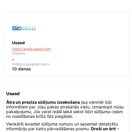
Usasd
https://www.usasd.com
Atbalsts
-
Vidējais piegādes laiks
10 dienas
Usasd
Ātra un precīza sūtījumu izsekošana
ļauj vienmēr būt
informētam par Jūsu pakas atrašanās vietu. Izmantojot mūsu
pakalpojumu, Jūs varat
reālā laikā
sekot līdzi sūtījuma ceļam
no nosūtīšanas brīža līdz piegādei.
Vienkārši ievadiet sūtījuma numuru un saņemiet detalizētu
informāciju par katru pārvadāšanas posmu.
Droši un ērti
–