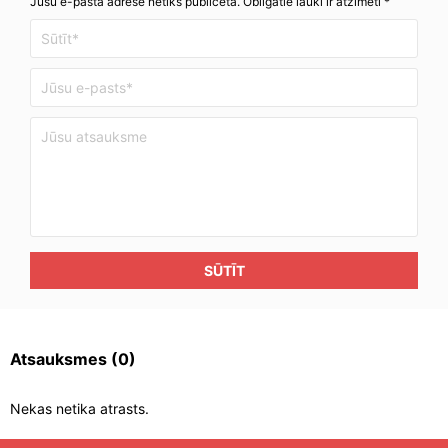
Jūsu e-pasta adrese netiks publicēta. Obligātie lauki ir atzīmēti *
SŪTĪT
Atsauksmes
(0)
Nekas netika atrasts.