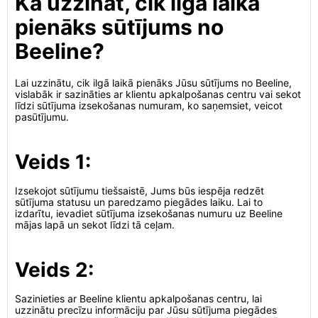
Kā uzzināt, cik ilgā laikā
pienāks sūtījums no
Beeline?
Lai uzzinātu, cik ilgā laikā pienāks Jūsu sūtījums no Beeline,
vislabāk ir sazināties ar klientu apkalpošanas centru vai sekot
līdzi sūtījuma izsekošanas numuram, ko saņemsiet, veicot
pasūtījumu.
Veids 1:
Izsekojot sūtījumu tiešsaistē, Jums būs iespēja redzēt
sūtījuma statusu un paredzamo piegādes laiku. Lai to
izdarītu, ievadiet sūtījuma izsekošanas numuru uz Beeline
mājas lapā un sekot līdzi tā ceļam.
Veids 2:
Sazinieties ar Beeline klientu apkalpošanas centru, lai
uzzinātu precīzu informāciju par Jūsu sūtījuma piegādes