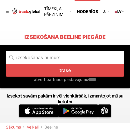
TĪMEKĻA
NODERĪGS
LV
PĀRZINIM
IZSEKOŠANA BEELINE PIEGĀDE
trase
atvērt partnera piedāvājumu
Izsekot savām pakām ir vēl vienkāršāk, izmantojot mūsu
lietotni
Sākums
Veikali
Beeline