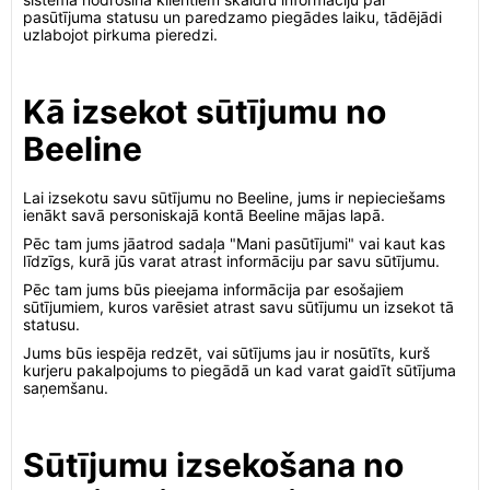
pasūtījuma statusu un paredzamo piegādes laiku, tādējādi
uzlabojot pirkuma pieredzi.
Kā izsekot sūtījumu no
Beeline
Lai izsekotu savu sūtījumu no Beeline, jums ir nepieciešams
ienākt savā personiskajā kontā Beeline mājas lapā.
Pēc tam jums jāatrod sadaļa "Mani pasūtījumi" vai kaut kas
līdzīgs, kurā jūs varat atrast informāciju par savu sūtījumu.
Pēc tam jums būs pieejama informācija par esošajiem
sūtījumiem, kuros varēsiet atrast savu sūtījumu un izsekot tā
statusu.
Jums būs iespēja redzēt, vai sūtījums jau ir nosūtīts, kurš
kurjeru pakalpojums to piegādā un kad varat gaidīt sūtījuma
saņemšanu.
Sūtījumu izsekošana no