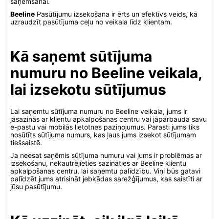
saņemšanai.
Beeline
Pasūtījumu izsekošana ir ērts un efektīvs veids, kā
uzraudzīt pasūtījuma ceļu no veikala līdz klientam.
Kā saņemt sūtījuma
numuru no Beeline veikala,
lai izsekotu sūtījumus
Lai saņemtu sūtījuma numuru no Beeline veikala, jums ir
jāsazinās ar klientu apkalpošanas centru vai jāpārbauda savu
e-pastu vai mobilās lietotnes paziņojumus. Parasti jums tiks
nosūtīts sūtījuma numurs, kas ļaus jums izsekot sūtījumam
tiešsaistē.
Ja neesat saņēmis sūtījuma numuru vai jums ir problēmas ar
izsekošanu, nekautrējieties sazināties ar Beeline klientu
apkalpošanas centru, lai saņemtu palīdzību. Viņi būs gatavi
palīdzēt jums atrisināt jebkādas sarežģījumus, kas saistīti ar
jūsu pasūtījumu.