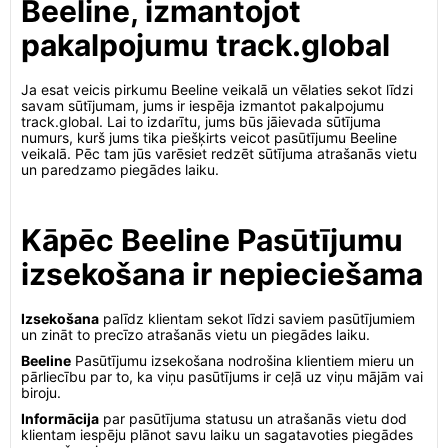
Beeline, izmantojot
pakalpojumu track.global
Ja esat veicis pirkumu Beeline veikalā un vēlaties sekot līdzi
savam sūtījumam, jums ir iespēja izmantot pakalpojumu
track.global. Lai to izdarītu, jums būs jāievada sūtījuma
numurs, kurš jums tika piešķirts veicot pasūtījumu Beeline
veikalā. Pēc tam jūs varēsiet redzēt sūtījuma atrašanās vietu
un paredzamo piegādes laiku.
Kāpēc Beeline Pasūtījumu
izsekošana ir nepieciešama
Izsekošana
palīdz klientam sekot līdzi saviem pasūtījumiem
un zināt to precīzo atrašanās vietu un piegādes laiku.
Beeline
Pasūtījumu izsekošana nodrošina klientiem mieru un
pārliecību par to, ka viņu pasūtījums ir ceļā uz viņu mājām vai
biroju.
Informācija
par pasūtījuma statusu un atrašanās vietu dod
klientam iespēju plānot savu laiku un sagatavoties piegādes