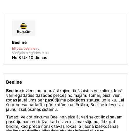
Beeline
https://beeline.ru
Vidējais piegādes laiks
No 8 Uz 10 dienas
Beeline
Beeline
ir viens no populārākajiem tiešsaistes veikaliem, kurā
vari iegādāties dažādas preces no mājām. Tomēr, bieži vien
rodas jautājums par pasūtījuma piegādes statusu un laiku. Lai
šo procesu padarītu pārskatāmu un ērtāku, Beeline ir ieviesis
jaunu izsekošanas sistēmu.
Tagad, veicot pirkumu Beeline veikalā, vari sekot līdzi savam
pasūtījumam no brīža, kad esi veicis maksājumu, līdz pat
brīdim, kad prece nonāk tavās rokās. Šī jaunā izsekošanas
sistēma nodrošina klientiem skaidru informāciju par