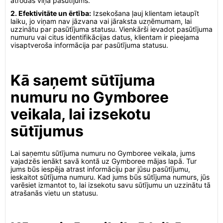
atrodas viņa pasūtījums.
2. Efektivitāte un ērtība:
Izsekošana ļauj klientam ietaupīt
laiku, jo viņam nav jāzvana vai jāraksta uzņēmumam, lai
uzzinātu par pasūtījuma statusu. Vienkārši ievadot pasūtījuma
numuru vai citus identifikācijas datus, klientam ir pieejama
visaptveroša informācija par pasūtījuma statusu.
Kā saņemt sūtījuma
numuru no Gymboree
veikala, lai izsekotu
sūtījumus
Lai saņemtu sūtījuma numuru no Gymboree veikala, jums
vajadzēs ienākt savā kontā uz Gymboree mājas lapā. Tur
jums būs iespēja atrast informāciju par jūsu pasūtījumu,
ieskaitot sūtījuma numuru. Kad jums būs sūtījuma numurs, jūs
varēsiet izmantot to, lai izsekotu savu sūtījumu un uzzinātu tā
atrašanās vietu un statusu.