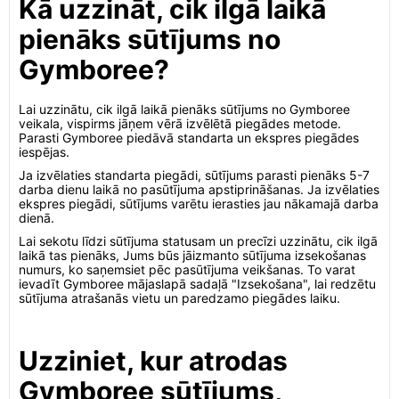
Kā uzzināt, cik ilgā laikā
pienāks sūtījums no
Gymboree?
Lai uzzinātu, cik ilgā laikā pienāks sūtījums no Gymboree
veikala, vispirms jāņem vērā izvēlētā piegādes metode.
Parasti Gymboree piedāvā standarta un ekspres piegādes
iespējas.
Ja izvēlaties standarta piegādi, sūtījums parasti pienāks 5-7
darba dienu laikā no pasūtījuma apstiprināšanas. Ja izvēlaties
ekspres piegādi, sūtījums varētu ierasties jau nākamajā darba
dienā.
Lai sekotu līdzi sūtījuma statusam un precīzi uzzinātu, cik ilgā
laikā tas pienāks, Jums būs jāizmanto sūtījuma izsekošanas
numurs, ko saņemsiet pēc pasūtījuma veikšanas. To varat
ievadīt Gymboree mājaslapā sadaļā "Izsekošana", lai redzētu
sūtījuma atrašanās vietu un paredzamo piegādes laiku.
Uzziniet, kur atrodas
Gymboree sūtījums,