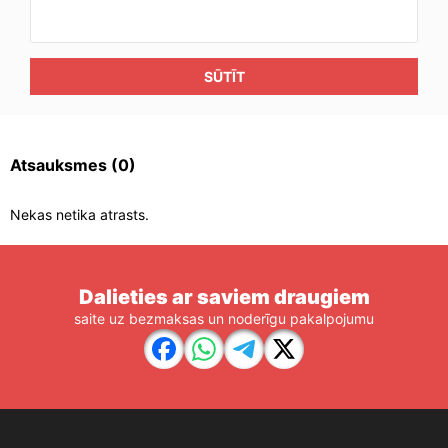
SŪTĪT
Atsauksmes
(0)
Nekas netika atrasts.
Dalieties ar saviem draugiem
saite uz bezmaksas un noderīgu pakalpojumu