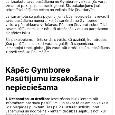
Lai izsekotu savu pasūtījumu no Gymboree veikala, jūs varat
izmantot pakalpojumu track.global. Šis pakalpojums ļauj
sekot līdzi sūtījuma ceļam no veikala līdz jūsu durvīm.
Lai izmantotu šo pakalpojumu, jums būs nepieciešams ievadīt
savu pasūtījuma numuru, ko jūs saņēmāt no Gymboree
veikala pēc pirkuma veikšanas. Pēc tam jūs varat sekot līdzi
savam sūtījumam, lai zinātu tā atrašanās vietu un paredzamo
piegādes laiku.
Šis pakalpojums ir ērts un ātrs veids, kā uzzināt, kur atrodas
jūsu pasūtījums un kad varat sagaidīt tā saņemšanu.
Izmantojot track.global, jūs varat būt droši, ka jūsu pasūtījums
ir droši ceļā uz jūsu mājām.
Kāpēc Gymboree
Pasūtījumu izsekošana ir
nepieciešama
1. Uzticamība un drošība:
Izsekošana ļauj klientam būt
informētam par savu pasūtījumu un sekot tā ceļam no veikala
līdz piegādes punktam. Tas palīdz uzturēt uzticību pret
uzņēmumu un nodrošina klientam drošības sajūtu, zinot, kur