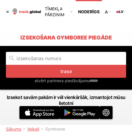
TĪMEKĻA
NODERĪGS
LV
PĀRZINIM
IZSEKOŠANA GYMBOREE PIEGĀDE
trase
atvērt partnera piedāvājumu
Izsekot savām pakām ir vēl vienkāršāk, izmantojot mūsu
lietotni
Sākums
Veikali
Gymboree