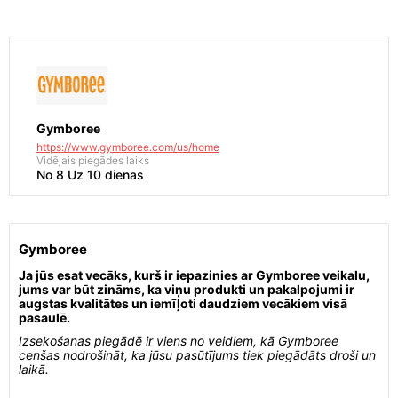
Gymboree
https://www.gymboree.com/us/home
Vidējais piegādes laiks
No 8 Uz 10 dienas
Gymboree
Ja jūs esat vecāks, kurš ir iepazinies ar Gymboree veikalu,
jums var būt zināms, ka viņu produkti un pakalpojumi ir
augstas kvalitātes un iemīļoti daudziem vecākiem visā
pasaulē.
Izsekošanas piegādē ir viens no veidiem, kā Gymboree
cenšas nodrošināt, ka jūsu pasūtījums tiek piegādāts droši un
laikā.