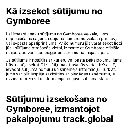
Kā izsekot sūtījumu no
Gymboree
Lai izsekotu savu sūtījumu no Gymboree veikala, jums
nepieciešams saņemt sūtījuma numuru no veikala pārstāvja
vai e-pasta apstiprinājuma. Ar šo numuru jūs varat sekot līdzi
jūsu sūtījuma atrašanās vietai, izmantojot Gymboree oficiālo
mājas lapu vai citas piegādes uzņēmumu mājas lapas.
Ja sūtījums ir nosūtīts ar kurjeru vai pasta pakalpojumu, jums
būs iespēja sekot līdzi sūtījuma atrašanās vietai tiešsaistē,
ievadot sūtījuma numuru un saņēmēja informāciju. Turklāt,
jums var būt iespēja sazināties ar piegādes uzņēmumu, lai
uzzinātu precīzāku informāciju par jūsu sūtījuma statusu.
Sūtījumu izsekošana no
Gymboree, izmantojot
pakalpojumu track.global