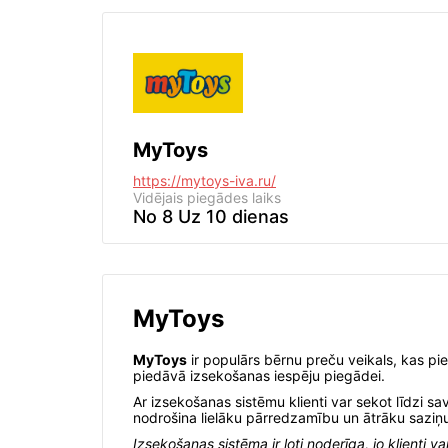
MyToys
https://mytoys-iva.ru/
Vidējais piegādes laiks
No 8 Uz 10 dienas
MyToys
MyToys
ir populārs bērnu preču veikals, kas pi
piedāvā izsekošanas iespēju piegādei.
Ar izsekošanas sistēmu klienti var sekot līdzi sa
nodrošina lielāku pārredzamību un ātrāku saziņu 
Izsekošanas sistēma ir ļoti noderīga, jo klienti 