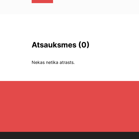
Atsauksmes
(0)
Nekas netika atrasts.