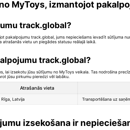
no MyToys, izmantojot pakalpo
jumu track.global?
ojot pakalpojumu track.global, jums nepieciešams ievadīt sūtījuma n
a atrašanās vietu un piegādes statusu reālajā laikā.
kalpojumu track.global?
jams, lai izsekotu jūsu sūtījumu no MyToys veikala. Tas nodrošina prec
rot jūsu pirkumu pieredzi vēl labāku.
Atrašanās vieta
Rīga, Latvija
Transportēšana uz saņēm
jumu izsekošana ir nepiecieš