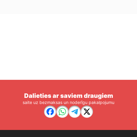
Dalieties ar saviem draugiem
saite uz bezmaksas un noderīgu pakalpojumu