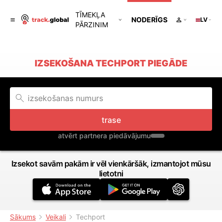
TĪMEKĻA
NODERĪGS
LV
PĀRZINIM
IZSEKOŠANA TECHPORT PIEGĀDE
trase
atvērt partnera piedāvājumu
Izsekot savām pakām ir vēl vienkāršāk, izmantojot mūsu
lietotni
Sākums
Veikali
Techport