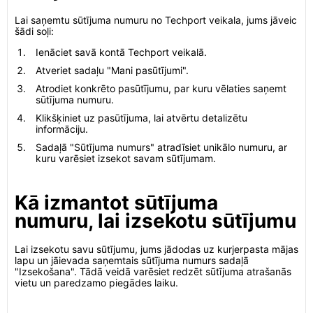
Lai saņemtu sūtījuma numuru no Techport veikala, jums jāveic
šādi soļi:
Ienāciet savā kontā Techport veikalā.
Atveriet sadaļu "Mani pasūtījumi".
Atrodiet konkrēto pasūtījumu, par kuru vēlaties saņemt
sūtījuma numuru.
Klikšķiniet uz pasūtījuma, lai atvērtu detalizētu
informāciju.
Sadaļā "Sūtījuma numurs" atradīsiet unikālo numuru, ar
kuru varēsiet izsekot savam sūtījumam.
Kā izmantot sūtījuma
numuru, lai izsekotu sūtījumu
Lai izsekotu savu sūtījumu, jums jādodas uz kurjerpasta mājas
lapu un jāievada saņemtais sūtījuma numurs sadaļā
"Izsekošana". Tādā veidā varēsiet redzēt sūtījuma atrašanās
vietu un paredzamo piegādes laiku.