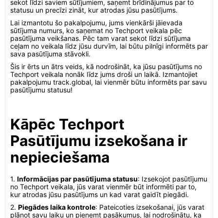
sekot līdzi saviem sūtījumiem, saņemt brīdinājumus par to
statusu un precīzi zināt, kur atrodas jūsu pasūtījums.
Lai izmantotu šo pakalpojumu, jums vienkārši jāievada
sūtījuma numurs, ko saņemat no Techport veikala pēc
pasūtījuma veikšanas. Pēc tam varat sekot līdzi sūtījuma
ceļam no veikala līdz jūsu durvīm, lai būtu pilnīgi informēts par
sava pasūtījuma stāvokli.
Šis ir ērts un ātrs veids, kā nodrošināt, ka jūsu pasūtījums no
Techport veikala nonāk līdz jums droši un laikā. Izmantojiet
pakalpojumu track.global, lai vienmēr būtu informēts par savu
pasūtījumu statusu!
Kāpēc Techport
Pasūtījumu izsekošana ir
nepieciešama
1.
Informācijas par pasūtījuma statusu
: Izsekojot pasūtījumu
no Techport veikala, jūs varat vienmēr būt informēti par to,
kur atrodas jūsu pasūtījums un kad varat gaidīt piegādi.
2.
Piegādes laika kontrole
: Pateicoties izsekošanai, jūs varat
plānot savu laiku un pieņemt pasākumus, lai nodrošinātu, ka