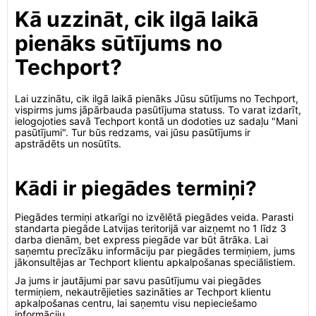
Kā uzzināt, cik ilgā laikā
pienāks sūtījums no
Techport?
Lai uzzinātu, cik ilgā laikā pienāks Jūsu sūtījums no Techport,
vispirms jums jāpārbauda pasūtījuma statuss. To varat izdarīt,
ielogojoties savā Techport kontā un dodoties uz sadaļu "Mani
pasūtījumi". Tur būs redzams, vai jūsu pasūtījums ir
apstrādēts un nosūtīts.
Kādi ir piegādes termiņi?
Piegādes termiņi atkarīgi no izvēlētā piegādes veida. Parasti
standarta piegāde Latvijas teritorijā var aizņemt no 1 līdz 3
darba dienām, bet express piegāde var būt ātrāka. Lai
saņemtu precīzāku informāciju par piegādes termiņiem, jums
jākonsultējas ar Techport klientu apkalpošanas speciālistiem.
Ja jums ir jautājumi par savu pasūtījumu vai piegādes
termiņiem, nekautrējieties sazināties ar Techport klientu
apkalpošanas centru, lai saņemtu visu nepieciešamo
informāciju.