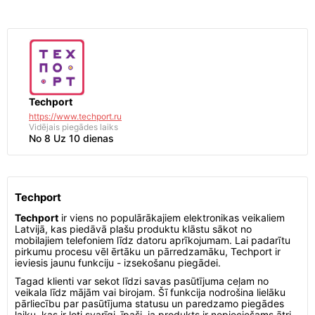
Techport
https://www.techport.ru
Vidējais piegādes laiks
No 8 Uz 10 dienas
Techport
Techport
ir viens no populārākajiem elektronikas veikaliem
Latvijā, kas piedāvā plašu produktu klāstu sākot no
mobilajiem telefoniem līdz datoru aprīkojumam. Lai padarītu
pirkumu procesu vēl ērtāku un pārredzamāku, Techport ir
ieviesis jaunu funkciju - izsekošanu piegādei.
Tagad klienti var sekot līdzi savas pasūtījuma ceļam no
veikala līdz mājām vai birojam. Šī funkcija nodrošina lielāku
pārliecību par pasūtījuma statusu un paredzamo piegādes
laiku, kas ir ļoti svarīgi, īpaši, ja produkts ir nepieciešams ātri