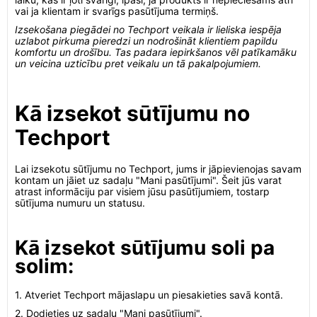
vai ja klientam ir svarīgs pasūtījuma termiņš.
Izsekošana piegādei no Techport veikala ir lieliska iespēja
uzlabot pirkuma pieredzi un nodrošināt klientiem papildu
komfortu un drošību. Tas padara iepirkšanos vēl patīkamāku
un veicina uzticību pret veikalu un tā pakalpojumiem.
Kā izsekot sūtījumu no
Techport
Lai izsekotu sūtījumu no Techport, jums ir jāpievienojas savam
kontam un jāiet uz sadaļu "Mani pasūtījumi". Šeit jūs varat
atrast informāciju par visiem jūsu pasūtījumiem, tostarp
sūtījuma numuru un statusu.
Kā izsekot sūtījumu soli pa
solim:
1. Atveriet Techport mājaslapu un piesakieties savā kontā.
2. Dodieties uz sadaļu "Mani pasūtījumi".