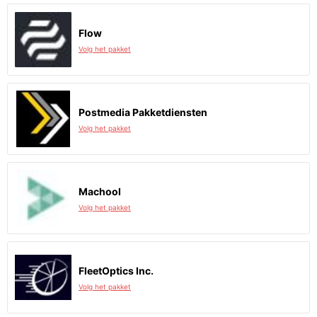
Flow
Volg het pakket
Postmedia Pakketdiensten
Volg het pakket
Machool
Volg het pakket
FleetOptics Inc.
Volg het pakket