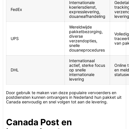
Internationale
Gedetai
koeriersdienst,
trackin
FedEx
expresslevering,
verzend
douaneafhandeling
leverin
Wereldwijde
pakketbezorging,
Volledi
diverse
UPS
traceer
verzendopties,
van pa
snelle
douaneprocedures
Internationaal
actief, sterke focus
Online 
DHL
op snelle
en meld
internationale
statusw
levering
Door gebruik te maken van deze populaire vervoerders en
postdiensten kunnen ontvangers in Nederland hun pakket uit
Canada eenvoudig en snel volgen tot aan de levering.
Canada Post en