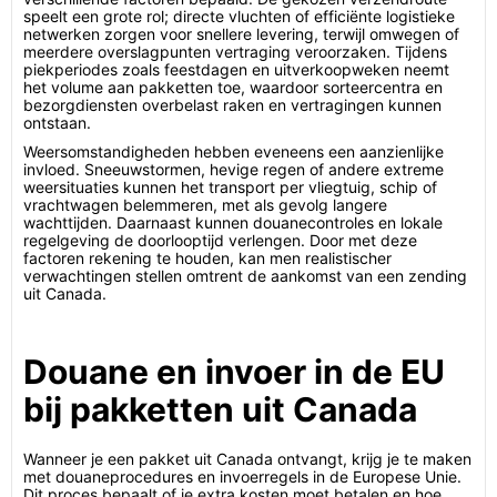
speelt een grote rol; directe vluchten of efficiënte logistieke
netwerken zorgen voor snellere levering, terwijl omwegen of
meerdere overslagpunten vertraging veroorzaken. Tijdens
piekperiodes zoals feestdagen en uitverkoopweken neemt
het volume aan pakketten toe, waardoor sorteercentra en
bezorgdiensten overbelast raken en vertragingen kunnen
ontstaan.
Weersomstandigheden hebben eveneens een aanzienlijke
invloed. Sneeuwstormen, hevige regen of andere extreme
weersituaties kunnen het transport per vliegtuig, schip of
vrachtwagen belemmeren, met als gevolg langere
wachttijden. Daarnaast kunnen douanecontroles en lokale
regelgeving de doorlooptijd verlengen. Door met deze
factoren rekening te houden, kan men realistischer
verwachtingen stellen omtrent de aankomst van een zending
uit Canada.
Douane en invoer in de EU
bij pakketten uit Canada
Wanneer je een pakket uit Canada ontvangt, krijg je te maken
met douaneprocedures en invoerregels in de Europese Unie.
Dit proces bepaalt of je extra kosten moet betalen en hoe