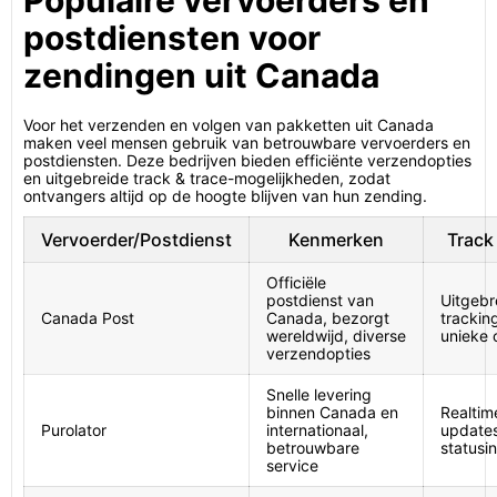
Populaire vervoerders en
postdiensten voor
zendingen uit Canada
Voor het verzenden en volgen van pakketten uit Canada
maken veel mensen gebruik van betrouwbare vervoerders en
postdiensten. Deze bedrijven bieden efficiënte verzendopties
en uitgebreide track & trace-mogelijkheden, zodat
ontvangers altijd op de hoogte blijven van hun zending.
Vervoerder/Postdienst
Kenmerken
Track
Officiële
postdienst van
Uitgebr
Canada Post
Canada, bezorgt
trackin
wereldwijd, diverse
unieke 
verzendopties
Snelle levering
binnen Canada en
Realtim
Purolator
internationaal,
update
betrouwbare
statusi
service