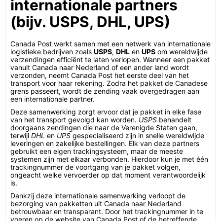
internationale partners
(bijv. USPS, DHL, UPS)
Canada Post werkt samen met een netwerk van internationale
logistieke bedrijven zoals
USPS
,
DHL
en
UPS
om wereldwijde
verzendingen efficiënt te laten verlopen. Wanneer een pakket
vanuit Canada naar Nederland of een ander land wordt
verzonden, neemt Canada Post het eerste deel van het
transport voor haar rekening. Zodra het pakket de Canadese
grens passeert, wordt de zending vaak overgedragen aan
een internationale partner.
Deze samenwerking zorgt ervoor dat je pakket in elke fase
van het transport gevolgd kan worden.
USPS
behandelt
doorgaans zendingen die naar de Verenigde Staten gaan,
terwijl
DHL
en
UPS
gespecialiseerd zijn in snelle wereldwijde
leveringen en zakelijke bestellingen. Elk van deze partners
gebruikt een eigen trackingsysteem, maar de meeste
systemen zijn met elkaar verbonden. Hierdoor kun je met één
trackingnummer de voortgang van je pakket volgen,
ongeacht welke vervoerder op dat moment verantwoordelijk
is.
Dankzij deze internationale samenwerking verloopt de
bezorging van pakketten uit Canada naar Nederland
betrouwbaar en transparant. Door het trackingnummer in te
voeren op de website van Canada Post of de betreffende