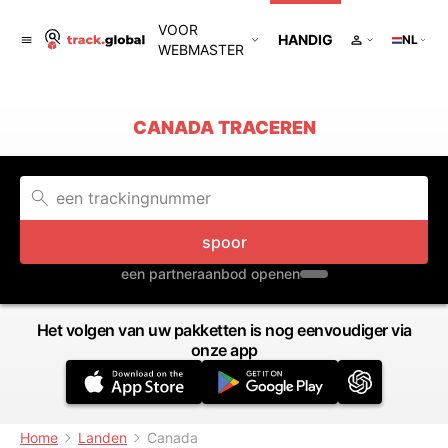
VOOR
HANDIG
NL
WEBMASTER
CANADA TRACEREN
spoor
een partneraanbod openen
Het volgen van uw pakketten is nog eenvoudiger via
onze app
Home
Landen
Canada