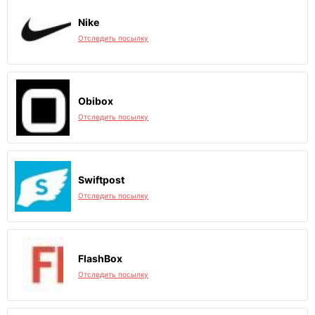
Nike
Отследить посылку
Obibox
Отследить посылку
Swiftpost
Отследить посылку
FlashBox
Отследить посылку