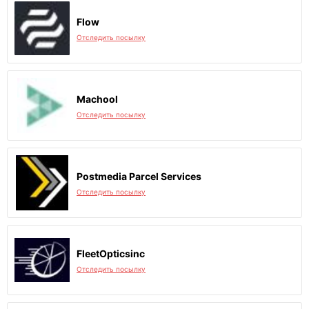
Flow
Отследить посылку
Machool
Отследить посылку
Postmedia Parcel Services
Отследить посылку
FleetOpticsinc
Отследить посылку