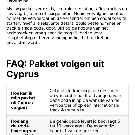
vervanging.
Als uw pakket vermist is, controleer eerst het afleveradres en
navraag bij buren of huisgenoten. Neem vervolgens contact
op met de vervoerder en de verzender om een onderzoek te
starten. Geef alle relevante details, zoals bestelnummer en
track & trace-code, door. Blijf op de hoogte van het
onderzoek en vraag naar de mogelijkheden voor
terugbetaling of herverzending indien het pakket niet
gevonden wordt.
FAQ: Pakket volgen uit
Cyprus
Gebruik de trackingcode die u van
Hoe kan ik
de verzender heeft ontvangen. Voer
mijn pakket
deze code in op de website van de
uit Cyprus
vervoerder of op een internationale
volgen?
track & trace-site.
Hoelang
De gemiddelde levertijd bedraagt 5
duurt de
tot 10 werkdagen. De exacte tijd
levering van
hangt af van de gekozen