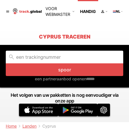
VOOR
HANDIG
NL
WEBMASTER
CYPRUS TRACEREN
spoor
een partneraanbod openen
Het volgen van uw pakketten is nog eenvoudiger via
onze app
Home
Landen
Cyprus